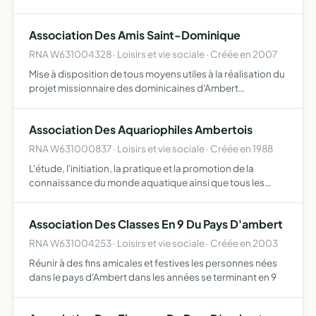
physiques à toutes les périodes de la vie, et chaque fois
qu'il se peut, en milieu naturel, la recherche…
Association Des Amis Saint-Dominique
RNA W631004328 · Loisirs et vie sociale · Créée en 2007
Mise à disposition de tous moyens utiles à la réalisation du
projet missionnaire des dominicaines d'Ambert
participation à toutes actions relevant du message de
Saint-Dominique et initiées par la congrégation des
Association Des Aquariophiles Ambertois
dominica…
RNA W631000837 · Loisirs et vie sociale · Créée en 1988
L'étude, l'initiation, la pratique et la promotion de la
connaissance du monde aquatique ainsi que tous les
loisirs s'y rapportant
Association Des Classes En 9 Du Pays D'ambert
RNA W631004253 · Loisirs et vie sociale · Créée en 2003
Réunir à des fins amicales et festives les personnes nées
dans le pays d'Ambert dans les années se terminant en 9