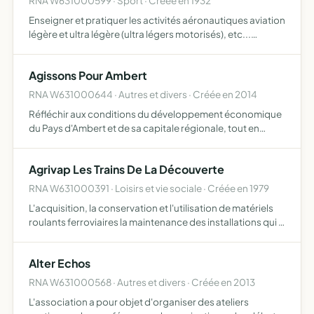
RNA W631000599 · Sport · Créée en 1932
Enseigner et pratiquer les activités aéronautiques aviation
légère et ultra légère (ultra légers motorisés), etc...
propager, stimuler le goût de l'aviation et des sports de
l'air par l'exemple et la parole, développer le…
Agissons Pour Ambert
RNA W631000644 · Autres et divers · Créée en 2014
Réfléchir aux conditions du développement économique
du Pays d'Ambert et de sa capitale régionale, tout en
veillant à la pérennisation des services publics proposer,
agir et communiquer pour assurer la promotion de la rég…
Agrivap Les Trains De La Découverte
RNA W631000391 · Loisirs et vie sociale · Créée en 1979
L'acquisition, la conservation et l'utilisation de matériels
roulants ferroviaires la maintenance des installations qui y
sont rattachées l'utilisation de ces matériels pour la
promotion et le développement d'activités à …
Alter Echos
RNA W631000568 · Autres et divers · Créée en 2013
L'association a pour objet d'organiser des ateliers