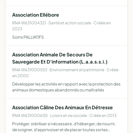
scolaires aide à l'apprentissage de la vie associative
Association Ellébore
RNA W631004321 · Santé et action sociale · Créée en
2023
Soins PALLIATIFS
Association Animale De Secours De
Sauvegarde Et D'information (L.a.a.s.s.i.)
RNA W631000553 · Environnement et patrimoine · Créée
en 2000
Développer les activités en rapport avec la protection des
animaux domestiques abandonnés ou maltraités
Association Câline Des Animaux En Détresse
RNA W631000630 · Loisirs et vie sociale · Créée en 2013
Protéger, stériliser si nécessaire, d'héberger, de nourrir,
de soigner, d'apprivoiser et de placer toutes sortes