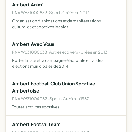
Ambert Anim'
d'Ambert
RNA W631000839 · Sport · Créée en 2017
Organisation d'animations et de manifestations
culturelles et sportives locales
Ambert Avec Vous
RNA W631000638 · Autres et divers · Créée en 2013
Porter la liste et la campagne électorale en vu des
élections municipales de 2014
Ambert Football Club Union Sportive
Ambertoise
RNA W631004082 · Sport · Créée en 1987
Toutes activites sportives
Ambert Footsal Team