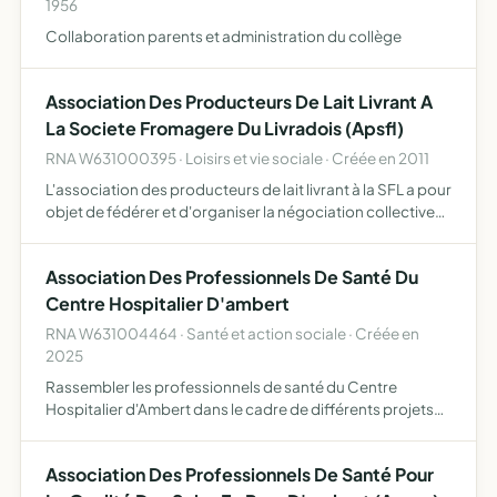
1956
Collaboration parents et administration du collège
Association Des Producteurs De Lait Livrant A
La Societe Fromagere Du Livradois (Apsfl)
RNA W631000395 · Loisirs et vie sociale · Créée en 2011
L'association des producteurs de lait livrant à la SFL a pour
objet de fédérer et d'organiser la négociation collective
des clauses du contrat de vente du lait de vache de ses
adhérents, auprès de l'entreprise Société Fro…
Association Des Professionnels De Santé Du
Centre Hospitalier D'ambert
RNA W631004464 · Santé et action sociale · Créée en
2025
Rassembler les professionnels de santé du Centre
Hospitalier d'Ambert dans le cadre de différents projets
menés au sein du Centre Hospitalier et ainsi créer un
réseau d'entraide et participer à l'organisation de
Association Des Professionnels De Santé Pour
manifesta…