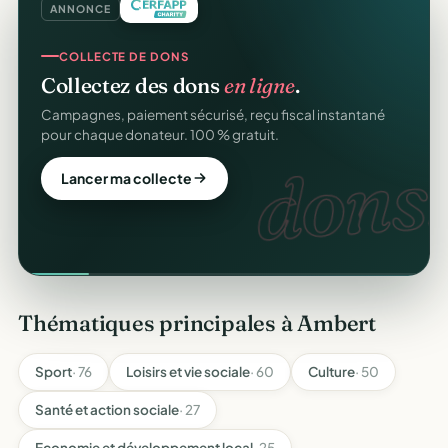
ANNONCE
COLLECTE DE DONS
Collectez des dons
en ligne
.
Campagnes, paiement sécurisé, reçu fiscal instantané
pour chaque donateur. 100 % gratuit.
dons.
Lancer ma collecte
Thématiques principales à Ambert
Sport
· 76
Loisirs et vie sociale
· 60
Culture
· 50
Santé et action sociale
· 27
Economie et développement local
· 25