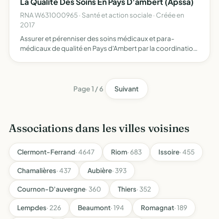
La Qualité Des Soins En Pays D'ambert (Apssa)
RNA W631000965 · Santé et action sociale · Créée en
2017
Assurer et pérenniser des soins médicaux et para-
médicaux de qualité en Pays d'Ambert par la coordination
et la coopération des professionnels de santé au sein
d'une Maison de Santé Pluridisciplinaire (MSP)
Page 1 / 6
Suivant
Associations dans les villes voisines
Clermont-Ferrand
· 4647
Riom
· 683
Issoire
· 455
Chamalières
· 437
Aubière
· 393
Cournon-D'auvergne
· 360
Thiers
· 352
Lempdes
· 226
Beaumont
· 194
Romagnat
· 189