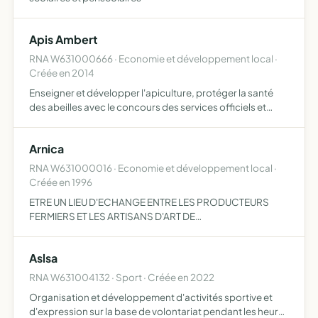
Apis Ambert
RNA W631000666 · Economie et développement local ·
Créée en 2014
Enseigner et développer l'apiculture, protéger la santé
des abeilles avec le concours des services officiels et
d'autres associations de même nature. Défendre les
intérêts matériels et moraux des apiculteurs
Arnica
RNA W631000016 · Economie et développement local ·
Créée en 1996
ETRE UN LIEU D'ECHANGE ENTRE LES PRODUCTEURS
FERMIERS ET LES ARTISANS D'ART DE
L'ARRONDISSEMENT D'AMBERT ET LES COMMUNES
LIMITROPHES
Aslsa
RNA W631004132 · Sport · Créée en 2022
Organisation et développement d'activités sportive et
d'expression sur la base de volontariat pendant les heures