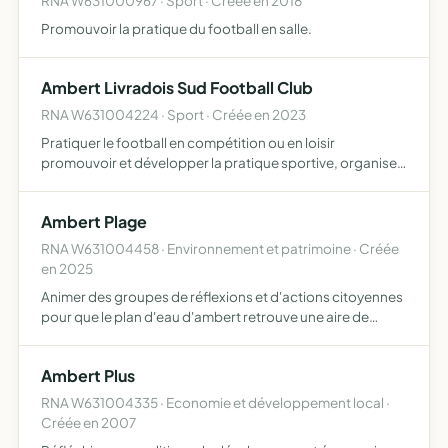
RNA W631000967 · Sport · Créée en 2018
Promouvoir la pratique du football en salle.
Ambert Livradois Sud Football Club
RNA W631004224 · Sport · Créée en 2023
Pratiquer le football en compétition ou en loisir
promouvoir et développer la pratique sportive, organiser
des manifestations sportives et culturelles
Ambert Plage
RNA W631004458 · Environnement et patrimoine · Créée
en 2025
Animer des groupes de réflexions et d'actions citoyennes
pour que le plan d'eau d'ambert retrouve une aire de
baignade aménagée et des activités nautiques
rechercher des solutions pour préserver une eau propice
Ambert Plus
à la baign…
RNA W631004335 · Economie et développement local ·
Créée en 2007