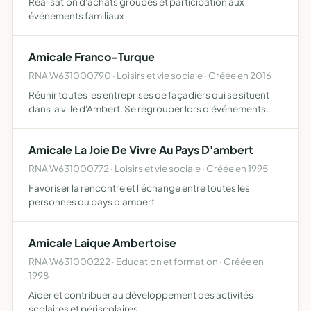
Réalisation d'achats groupés et participation aux
événements familiaux
Amicale Franco-Turque
RNA W631000790 · Loisirs et vie sociale · Créée en 2016
Réunir toutes les entreprises de façadiers qui se situent
dans la ville d'Ambert. Se regrouper lors d'événements
sportifs dnas une ambiance conviviale. débats politiques
dans l'esprit critique. tables de jeux, comptoir
Amicale La Joie De Vivre Au Pays D'ambert
RNA W631000772 · Loisirs et vie sociale · Créée en 1995
Favoriser la rencontre et l'échange entre toutes les
personnes du pays d'ambert
Amicale Laique Ambertoise
RNA W631000222 · Education et formation · Créée en
1998
Aider et contribuer au développement des activités
scolaires et périscolaires