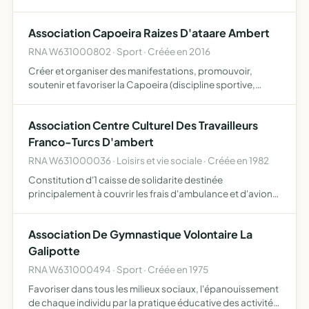
d'animaux domestiques. De jouer un rôle pédagogique
auprès des populations locales grâce à des
Association Capoeira Raizes D'ataare Ambert
interventions…
RNA W631000802 · Sport · Créée en 2016
Créer et organiser des manifestations, promouvoir,
soutenir et favoriser la Capoeira (discipline sportive,
artistique et culturelle pratiquée par des amateurs et des
professionnels)
Association Centre Culturel Des Travailleurs
Franco-Turcs D'ambert
RNA W631000036 · Loisirs et vie sociale · Créée en 1982
Constitution d'1 caisse de solidarite destinée
principalement à couvrir les frais d'ambulance et d'avion
pour des rapatriements de ressortissants turcs décédés
en France
Association De Gymnastique Volontaire La
Galipotte
RNA W631000494 · Sport · Créée en 1975
Favoriser dans tous les milieux sociaux, l'épanouissement
de chaque individu par la pratique éducative des activités