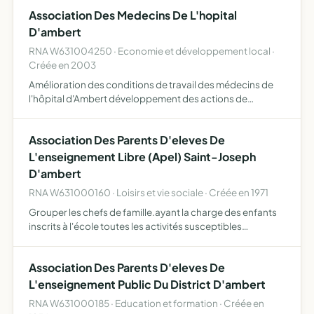
Association Des Medecins De L'hopital
D'ambert
RNA W631004250 · Economie et développement local ·
Créée en 2003
Amélioration des conditions de travail des médecins de
l'hôpital d'Ambert développement des actions de
formation continue des médecins de l'hôpital d'Ambert
Association Des Parents D'eleves De
L'enseignement Libre (Apel) Saint-Joseph
D'ambert
RNA W631000160 · Loisirs et vie sociale · Créée en 1971
Grouper les chefs de famille.ayant la charge des enfants
inscrits à l'école toutes les activités susceptibles
d'apporter un soutien matériel et moral à l'école, aux
familles et aux maîtres entente avec toutes associations…
Association Des Parents D'eleves De
L'enseignement Public Du District D'ambert
RNA W631000185 · Education et formation · Créée en