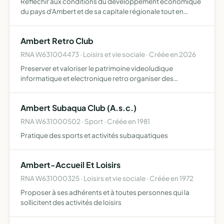
Réfléchir aux conditions du développement économique
du pays d'Ambert et de sa capitale régionale tout en
veillant à la détermination des services publics proposer,
agir et communiquer pour assurer la promotion de la
Ambert Retro Club
régi…
RNA W631004473 · Loisirs et vie sociale · Créée en 2026
Preserver et valoriser le patrimoine videoludique
informatique et electronique retro organiser des
rencontres animations ateliers expositions et evenements
dedies a la culture du jeu video ancien collecter restaurer
Ambert Subaqua Club (A.s.c.)
et me…
RNA W631000502 · Sport · Créée en 1981
Pratique des sports et activités subaquatiques
Ambert-Accueil Et Loisirs
RNA W631000325 · Loisirs et vie sociale · Créée en 1972
Proposer à ses adhérents et à toutes personnes qui la
sollicitent des activités de loisirs