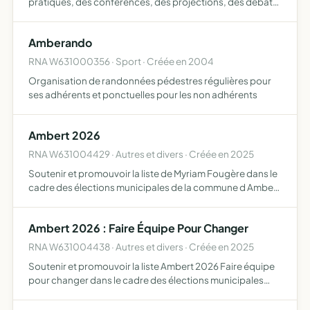
pratiques, des conférences, des projections, des débats,
des festivals, des voyages ou toute autre manifestation
afin de faire découvrir ou approfondir des démarches
Amberando
res…
RNA W631000356 · Sport · Créée en 2004
Organisation de randonnées pédestres régulières pour
ses adhérents et ponctuelles pour les non adhérents
Ambert 2026
RNA W631004429 · Autres et divers · Créée en 2025
Soutenir et promouvoir la liste de Myriam Fougère dans le
cadre des élections municipales de la commune d Ambert
(63)
Ambert 2026 : Faire Équipe Pour Changer
RNA W631004438 · Autres et divers · Créée en 2025
Soutenir et promouvoir la liste Ambert 2026 Faire équipe
pour changer dans le cadre des élections municipales
d'Ambert en 2026 Défendre les valeurs de service
publique au bénéfice de l'ensemble des citoyens