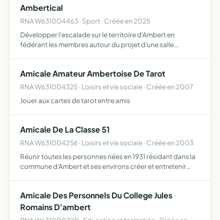
Ambertical
RNA W631004463 · Sport · Créée en 2025
Développer l'escalade sur le territoire d'Ambert en
fédérant les membres autour du projet d'une salle
d'escalade indoor
Amicale Amateur Ambertoise De Tarot
RNA W631004325 · Loisirs et vie sociale · Créée en 2007
Jouer aux cartes de tarot entre amis
Amicale De La Classe 51
RNA W631004256 · Loisirs et vie sociale · Créée en 2003
Réunir toutes les personnes nées en 1931 résidant dans la
commune d'Ambert et ses environs créer et entretenir
entre ces personnes des liens d'amitié et de solidatrité à
l'occasion de rencontres et voyages à caractère fes…
Amicale Des Personnels Du College Jules
Romains D'ambert