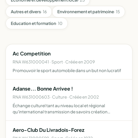
Autres et divers
· 16
Environnement et patrimoine
· 15
Education et formation
· 10
Ac Competition
RNA W631000041 · Sport · Créée en 2009
Promouvoir le sport automobile dans un but non lucratif
Adanse... Bonne Arrivee !
RNA W631000603 · Culture · Créée en 2002
Échange culturel tant au niveau local et régional
qu'international transmission de savoirs création
artistique par des interventions au sein d'institutions
publiques ou privées (écoles, associations, hôpitaux,
Aero-Club Du Livradois-Forez
milieu carc…