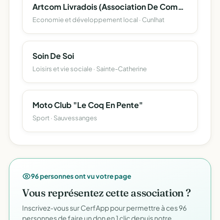
Artcom Livradois (Association De Commercants Et Artisans Du Pays De Cunlhat Et Du Haut-Livradois)
Economie et développement local · Cunlhat
Soin De Soi
Loisirs et vie sociale · Sainte-Catherine
Moto Club "Le Coq En Pente"
Sport · Sauvessanges
96 personnes ont vu votre page
Vous représentez cette association ?
Inscrivez-vous sur CerfApp pour permettre à ces 96
personnes de faire un don en 1 clic depuis notre