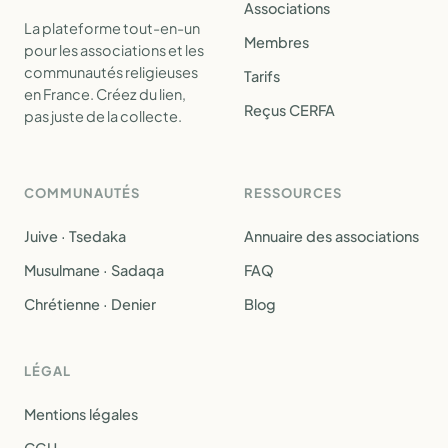
Associations
La plateforme tout-en-un
Membres
pour les associations et les
communautés religieuses
Tarifs
en France. Créez du lien,
Reçus CERFA
pas juste de la collecte.
COMMUNAUTÉS
RESSOURCES
Juive · Tsedaka
Annuaire des associations
Musulmane · Sadaqa
FAQ
Chrétienne · Denier
Blog
LÉGAL
Mentions légales