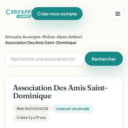
Créer mon compte
Annuaire
›
Auvergne-Rhône-Alpes
›
Ambert
›
Association Des Amis Saint-Dominique
Rechercher
Association Des Amis Saint-
Dominique
RNA W631004328
Loisirs et vie sociale
Créée il y a 19 ans