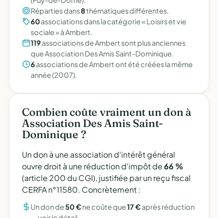
(Puy-de-Dôme).
Réparties dans
8
thématiques différentes.
60
associations dans la catégorie « Loisirs et vie
sociale » à Ambert.
119
associations de Ambert sont plus anciennes
que Association Des Amis Saint-Dominique.
6
associations de Ambert ont été créées la même
année (2007).
Combien coûte vraiment un don à
Association Des Amis Saint-
Dominique ?
Un don à une association d'intérêt général
ouvre droit à une réduction d'impôt de
66 %
(article 200 du CGI), justifiée par un reçu fiscal
CERFA n°11580. Concrètement :
Un don de
50 €
ne coûte que
17 €
après réduction
—
voir le détail