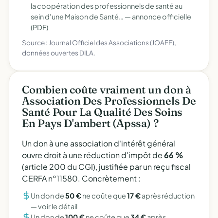
la coopération des professionnels de santé au
sein d'une Maison de Santé… —
annonce officielle
(PDF)
Source : Journal Officiel des Associations (JOAFE),
données ouvertes DILA.
Combien coûte vraiment un don à
Association Des Professionnels De
Santé Pour La Qualité Des Soins
En Pays D'ambert (Apssa) ?
Un don à une association d'intérêt général
ouvre droit à une réduction d'impôt de
66 %
(article 200 du CGI), justifiée par un reçu fiscal
CERFA n°11580. Concrètement :
Un don de
50 €
ne coûte que
17 €
après réduction
—
voir le détail
Un don de
100 €
ne coûte que
34 €
après