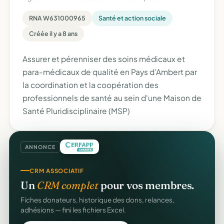
RNA W631000965
Santé et action sociale
Créée il y a 8 ans
Assurer et pérenniser des soins médicaux et
para-médicaux de qualité en Pays d'Ambert par
la coordination et la coopération des
professionnels de santé au sein d'une Maison de
Santé Pluridisciplinaire (MSP)
ANNONCE
CRM ASSOCIATIF
Un
CRM complet
pour vos membres.
Fiches donateurs, historique des dons, relances,
adhésions — fini les fichiers Excel.