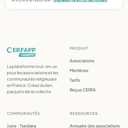
PRODUIT
Associations
La plateforme tout-en-un
Membres
pour les associations et les
communautés religieuses
Tarifs
en France. Créez du lien,
Reçus CERFA
pas juste de la collecte.
COMMUNAUTÉS
RESSOURCES
Juive · Tsedaka
Annuaire des associations