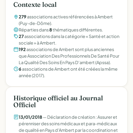
Contexte local
279
associations actives référencées à Ambert
(Puy-de-Dôme).
Réparties dans
8
thématiques différentes.
27
associations dans la catégorie « Santé et action
sociale » à Ambert.
192
associations de Ambert sont plus anciennes
que Association Des Professionnels De Santé Pour
La Qualité Des Soins En Pays D'ambert (Apssa).
6
associations de Ambert ont été créées la même
année (2017).
Historique officiel au Journal
Officiel
13/01/2018
— Déclaration de création : Assurer et
pérenniser des soins médicaux et para-médicaux
de qualité en Pays d'Ambert par la coordination et