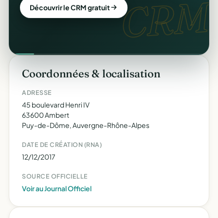
CRM.
Découvrir le CRM gratuit
Coordonnées & localisation
ADRESSE
45 boulevard Henri IV
63600 Ambert
Puy-de-Dôme, Auvergne-Rhône-Alpes
DATE DE CRÉATION (RNA)
12/12/2017
SOURCE OFFICIELLE
Voir au Journal Officiel