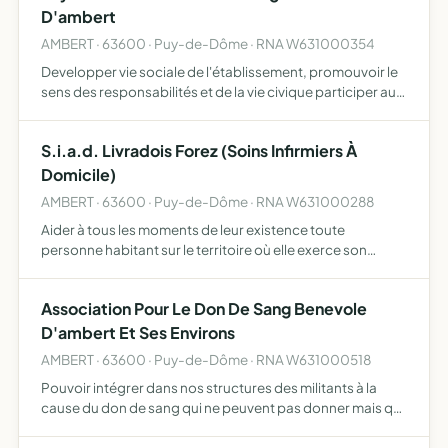
D'ambert
AMBERT · 63600 · Puy-de-Dôme · RNA W631000354
Developper vie sociale de l'établissement, promouvoir le
sens des responsabilités et de la vie civique participer aux
actions collectives d'entraide et de solidarité valoriser la
créativité, l'initiative et l'esprit d'ent…
S.i.a.d. Livradois Forez (Soins Infirmiers À
Domicile)
AMBERT · 63600 · Puy-de-Dôme · RNA W631000288
Aider à tous les moments de leur existence toute
personne habitant sur le territoire où elle exerce son
action pour ce faire, elle assure la responsabilité
matérielle et morale de la marche d'une ou plusieurs
Association Pour Le Don De Sang Benevole
branches d'a…
D'ambert Et Ses Environs
AMBERT · 63600 · Puy-de-Dôme · RNA W631000518
Pouvoir intégrer dans nos structures des militants à la
cause du don de sang qui ne peuvent pas donner mais qui
souhaitent participer à nos actions