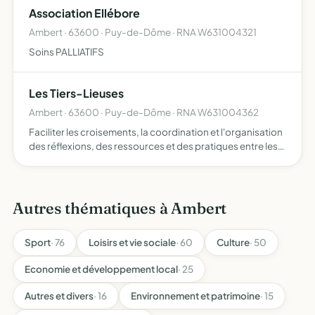
Association Ellébore
Ambert · 63600 · Puy-de-Dôme · RNA W631004321
Soins PALLIATIFS
Les Tiers-Lieuses
Ambert · 63600 · Puy-de-Dôme · RNA W631004362
Faciliter les croisements, la coordination et l'organisation
des réflexions, des ressources et des pratiques entre les
membres impliqués dans des lieux collectifs, à but non
lucratif et non spéculatif, avec une visée de t…
Autres thématiques à Ambert
Sport
· 76
Loisirs et vie sociale
· 60
Culture
· 50
Economie et développement local
· 25
Autres et divers
· 16
Environnement et patrimoine
· 15