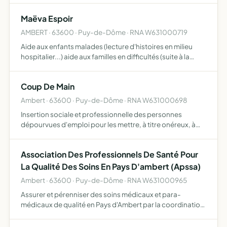
les différents partenaires
Maëva Espoir
AMBERT · 63600 · Puy-de-Dôme · RNA W631000719
Aide aux enfants malades (lecture d'histoires en milieu
hospitalier...) aide aux familles en difficultés (suite à la
survenue d'une maladie ou accident) à la création de leur
association afin qu'elles puissent bénéficier …
Coup De Main
Ambert · 63600 · Puy-de-Dôme · RNA W631000698
Insertion sociale et professionnelle des personnes
dépourvues d'emploi pour les mettre, à titre onéreux, à
disposition de personnes physiques, morales,
collectivités ou organismes dans le cadre de contrats de
Association Des Professionnels De Santé Pour
travail à du…
La Qualité Des Soins En Pays D'ambert (Apssa)
Ambert · 63600 · Puy-de-Dôme · RNA W631000965
Assurer et pérenniser des soins médicaux et para-
médicaux de qualité en Pays d'Ambert par la coordination
et la coopération des professionnels de santé au sein
d'une Maison de Santé Pluridisciplinaire (MSP)