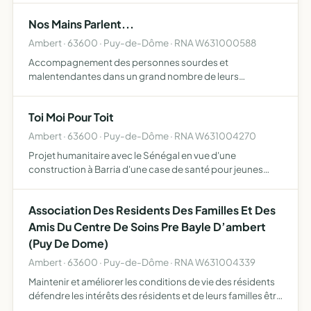
Nos Mains Parlent...
Ambert · 63600 · Puy-de-Dôme · RNA W631000588
Accompagnement des personnes sourdes et
malentendantes dans un grand nombre de leurs
démarches notamment administratives et sociales, ainsi
que l'enseignement de la L.S.F. (langue des signes
Toi Moi Pour Toit
française)
Ambert · 63600 · Puy-de-Dôme · RNA W631004270
Projet humanitaire avec le Sénégal en vue d'une
construction à Barria d'une case de santé pour jeunes
étudiants
Association Des Residents Des Familles Et Des
Amis Du Centre De Soins Pre Bayle D’ambert
(Puy De Dome)
Ambert · 63600 · Puy-de-Dôme · RNA W631004339
Maintenir et améliorer les conditions de vie des résidents
défendre les intérêts des résidents et de leurs familles être
force de proposition entre les résidents, leurs familles et