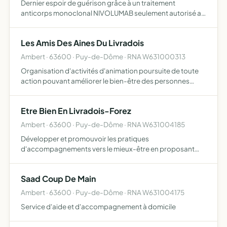
Dernier espoir de guérison grâce à un traitement
anticorps monoclonal NIVOLUMAB seulement autorisé au
JAPON
Les Amis Des Aines Du Livradois
Ambert · 63600 · Puy-de-Dôme · RNA W631000313
Organisation d'activités d'animation poursuite de toute
action pouvant améliorer le bien-être des personnes
âgées recueil et gestion des fonds nécessairesà la mise
en oeuvre de ces activités
Etre Bien En Livradois-Forez
Ambert · 63600 · Puy-de-Dôme · RNA W631004185
Développer et promouvoir les pratiques
d'accompagnements vers le mieux-être en proposant
par ailleurs des actions bénévoles auprès de structures
sur le secteur du livradois-forez rassembler et dynamiser
Saad Coup De Main
un réseau de prati…
Ambert · 63600 · Puy-de-Dôme · RNA W631004175
Service d'aide et d'accompagnement à domicile