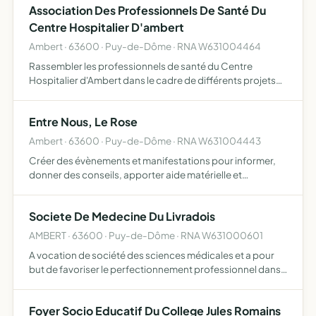
Association Des Professionnels De Santé Du
Centre Hospitalier D'ambert
Ambert · 63600 · Puy-de-Dôme · RNA W631004464
Rassembler les professionnels de santé du Centre
Hospitalier d'Ambert dans le cadre de différents projets
menés au sein du Centre Hospitalier et ainsi créer un
réseau d'entraide et participer à l'organisation de
Entre Nous, Le Rose
manifesta…
Ambert · 63600 · Puy-de-Dôme · RNA W631004443
Créer des évènements et manifestations pour informer,
donner des conseils, apporter aide matérielle et
immatérielle, favoriser les rencontres entre personnes
connaissant les mêmes difficultés liées au cancer du sein
Societe De Medecine Du Livradois
en pa…
AMBERT · 63600 · Puy-de-Dôme · RNA W631000601
A vocation de société des sciences médicales et a pour
but de favoriser le perfectionnement professionnel dans
le cadre de formation médicale continue
Foyer Socio Educatif Du College Jules Romains