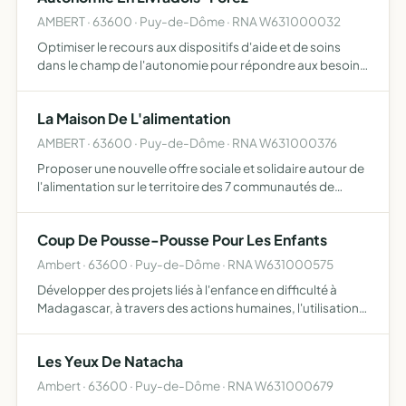
AMBERT · 63600 · Puy-de-Dôme · RNA W631000032
Optimiser le recours aux dispositifs d'aide et de soins
dans le champ de l'autonomie pour répondre aux besoins
multiples et imbriqués des usagers en assurant ses
missions d'observatoire des besoins, en orientant et
La Maison De L'alimentation
propos…
AMBERT · 63600 · Puy-de-Dôme · RNA W631000376
Proposer une nouvelle offre sociale et solidaire autour de
l'alimentation sur le territoire des 7 communautés de
communes situées sur l'arrondissement d'Ambert
Coup De Pousse-Pousse Pour Les Enfants
Ambert · 63600 · Puy-de-Dôme · RNA W631000575
Développer des projets liés à l'enfance en difficulté à
Madagascar, à travers des actions humaines, l'utilisation
des médias
Les Yeux De Natacha
Ambert · 63600 · Puy-de-Dôme · RNA W631000679