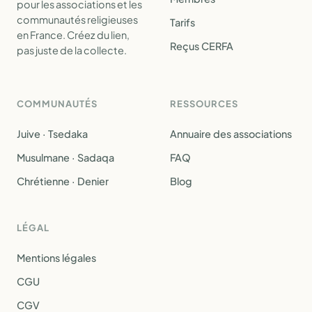
pour les associations et les
communautés religieuses
Tarifs
en France. Créez du lien,
Reçus CERFA
pas juste de la collecte.
COMMUNAUTÉS
RESSOURCES
Juive · Tsedaka
Annuaire des associations
Musulmane · Sadaqa
FAQ
Chrétienne · Denier
Blog
LÉGAL
Mentions légales
CGU
CGV