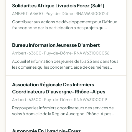
Solidarites Afrique Livradois Forez (Salif)
AMBERT · 63600 · Puy-de-Dôme · RNA W631000241
Contribuer aux actions de développement pour l'Afrique
francophone par la participation a des projets qui
favorisent des échanges entre les différents acteurs
Bureau Information Jeunesse D'ambert
Ambert · 63600 · Puy-de-Dôme · RNA W631000056
Accueil et information des jeunes de 15 a 25 ans dans tous
les domaines qui les concernent, aide de ces mêmes
jeunes quant à la formulation et à la réalisation des projets
individuels ou collectifs
Association Régionale Des Infirmiers
Coordinateurs D'auvergne-Rhône-Alpes
Ambert · 63600 · Puy-de-Dôme · RNA W631000119
Regrouper les infirmiers coordinateurs des services de
soins à domicile de la Région Auvergne-Rhône-Alpes
pour permettre la reconnaissance de leur profession et sa
représentation auprès des différents organismes,
Autonomie En Livradois-Forez
instance…