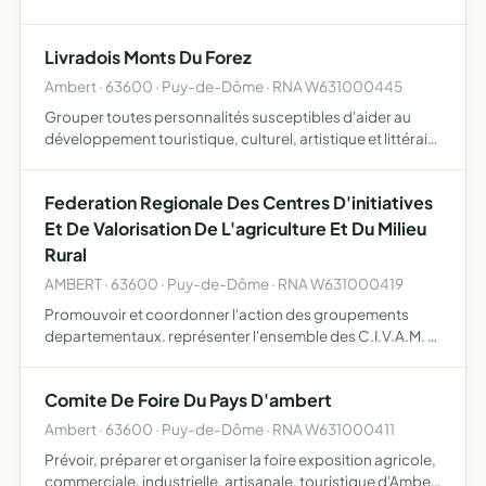
Livradois Monts Du Forez
Ambert · 63600 · Puy-de-Dôme · RNA W631000445
Grouper toutes personnalités susceptibles d'aider au
développement touristique, culturel, artistique et littéraire
des régions précitées
Federation Regionale Des Centres D'initiatives
Et De Valorisation De L'agriculture Et Du Milieu
Rural
AMBERT · 63600 · Puy-de-Dôme · RNA W631000419
Promouvoir et coordonner l'action des groupements
departementaux. représenter l'ensemble des C.I.V.A.M. et
associations membres faire connaître les C.I.V.A.M.
promotion et coordination des initiatives rurales,
Comite De Foire Du Pays D'ambert
valorisatio…
Ambert · 63600 · Puy-de-Dôme · RNA W631000411
Prévoir, préparer et organiser la foire exposition agricole,
commerciale, industrielle, artisanale, touristique d'Ambert