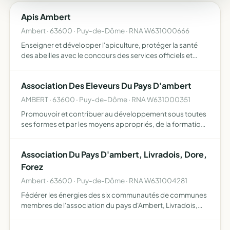
Apis Ambert
Ambert · 63600 · Puy-de-Dôme · RNA W631000666
Enseigner et développer l'apiculture, protéger la santé
des abeilles avec le concours des services officiels et
d'autres associations de même nature. Défendre les
intérêts matériels et moraux des apiculteurs
Association Des Eleveurs Du Pays D'ambert
AMBERT · 63600 · Puy-de-Dôme · RNA W631000351
Promouvoir et contribuer au développement sous toutes
ses formes et par les moyens appropriés, de la formation
professionelle, technique, économique et sociale
Association Du Pays D'ambert, Livradois, Dore,
Forez
Ambert · 63600 · Puy-de-Dôme · RNA W631004281
Fédérer les énergies des six communautés de communes
membres de l'association du pays d'Ambert, Livradois,
Dore, Forez afin d'assurer un développement territorial
équilibré et pérenne être un lieu d'information et de déci…