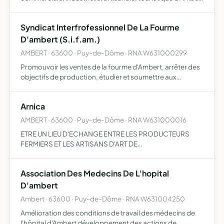
s'intéresser à toute manifestation économique,
susceptible de concourir au développement de l'arrond…
Syndicat Interfrofessionnel De La Fourme
D'ambert (S.i.f.am.)
AMBERT · 63600 · Puy-de-Dôme · RNA W631000299
Promouvoir les ventes de la fourme d'Ambert, arrêter des
objectifs de production, étudier et soumettre aux
autorités compétentes ou, éventuellement, mettre en
oeuvre directement toutes les améliorations conformes à
Arnica
l'inté…
AMBERT · 63600 · Puy-de-Dôme · RNA W631000016
ETRE UN LIEU D'ECHANGE ENTRE LES PRODUCTEURS
FERMIERS ET LES ARTISANS D'ART DE
L'ARRONDISSEMENT D'AMBERT ET LES COMMUNES
LIMITROPHES
Association Des Medecins De L'hopital
D'ambert
Ambert · 63600 · Puy-de-Dôme · RNA W631004250
Amélioration des conditions de travail des médecins de
l'hôpital d'Ambert développement des actions de