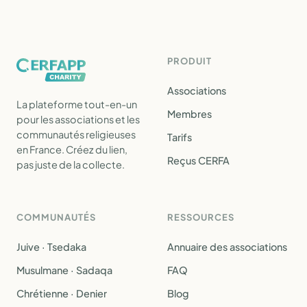
PRODUIT
Associations
La plateforme tout-en-un
Membres
pour les associations et les
communautés religieuses
Tarifs
en France. Créez du lien,
Reçus CERFA
pas juste de la collecte.
COMMUNAUTÉS
RESSOURCES
Juive · Tsedaka
Annuaire des associations
Musulmane · Sadaqa
FAQ
Chrétienne · Denier
Blog