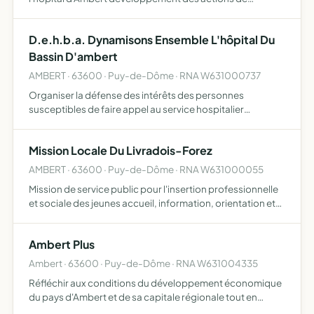
formation continue des médecins de l'hôpital d'Ambert
D.e.h.b.a. Dynamisons Ensemble L'hôpital Du
Bassin D'ambert
AMBERT · 63600 · Puy-de-Dôme · RNA W631000737
Organiser la défense des intérêts des personnes
susceptibles de faire appel au service hospitalier
d'Ambert informer les usagers du fonctionnement et des
services offerts par le centre hospitalier d'Ambert
Mission Locale Du Livradois-Forez
promouvoir et r…
AMBERT · 63600 · Puy-de-Dôme · RNA W631000055
Mission de service public pour l'insertion professionnelle
et sociale des jeunes accueil, information, orientation et
accompagnement des jeunes de seize à vingt-cinq ans
favoriser et renforcer le partenariat en vue du dév…
Ambert Plus
Ambert · 63600 · Puy-de-Dôme · RNA W631004335
Réfléchir aux conditions du développement économique
du pays d'Ambert et de sa capitale régionale tout en
veillant à la détermination des services publics proposer,