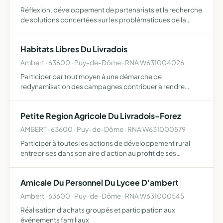
Réflexion, développement de partenariats et la recherche
de solutions concertées sur les problématiques de la
dynamisation du tissu commercial et artisanal des villes
d'Ambert, de Marsac-en-Livradois et d'Arlanc. Elle pou…
Habitats Libres Du Livradois
Ambert · 63600 · Puy-de-Dôme · RNA W631004026
Participer par tout moyen à une démarche de
redynamisation des campagnes contribuer à rendre
accessible le milieu rural à des personnes et des initiatives
disposant de moyens modestes contribuer au
Petite Region Agricole Du Livradois-Forez
développement de pratiq…
AMBERT · 63600 · Puy-de-Dôme · RNA W631000579
Participer à toutes les actions de développement rural
entreprises dans son aire d'action au profit de ses
adhérents, et notamment pour l'information et la
formation des agriculteurs
Amicale Du Personnel Du Lycee D'ambert
Ambert · 63600 · Puy-de-Dôme · RNA W631000545
Réalisation d'achats groupés et participation aux
événements familiaux