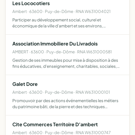
Les Lococotiers
Ambert · 63600 · Puy-de-Dôme · RNA W631004021
Participer au développement social, culturel et
économique de la ville d'ambert et ses environs,
constituer un laboratoire de réflexion et
d'expérimentation sur les centres bourgs et les territoires
Association Immobiliere Du Livradois
ruraux dans leur dimen…
AMBERT · 63600 · Puy-de-Dôme · RNA W631000581
Gestion de ses immeubles pour mise à disposition à des
fins éducatives, d'enseignement, charitables, sociales,
sanitaires, culturelles ou sportives
Galet Dore
Ambert · 63600 · Puy-de-Dôme · RNA W631000101
Promouvoir par des actions événementielles les métiers
du patrimoine bâti, de la pierre et des techniques
traditionnelles de construction symposium, expositions,
conférences concevoir, initier, organiser et animer des
Cite Commerces Territoire D'ambert
act…
Ambert · 63600 · Puy-de-Dôme · RNA W631000747