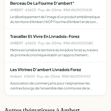
Berceau De La Fourme D'ambert"
AMBERT · 63600 · Puy-de-Dôme · RNA W631000618
Le développement de l'image d'un produit emblématique
du territoire d'Ambert l'AOP Fourme d'Ambert et de son
patrimoine naturel et culturel promouvoir, encourager,
animer, professionnaliser et organiser toutes les actions…
Travailler Et Vivre En Livradois-Forez
AMBERT · 63600 · Puy-de-Dôme · RNA W631000580
Mettre en lumière le territoire du livradois forez au travers
du prisme économique etablir un rapprochement
essentiel entre le monde de l'entreprise et le monde de
l'éducation et de l'insertion améliorer et favoriser le d…
Les Vitrines D'ambert Livradois Forez
Ambert · 63600 · Puy-de-Dôme · RNA W631004142
Association de commerçants pour redynamiser les
centres bourgs de l'ensemble des communes de la
communauté de communes Ambert Livradois Forez
Autres thématiques à Ambert