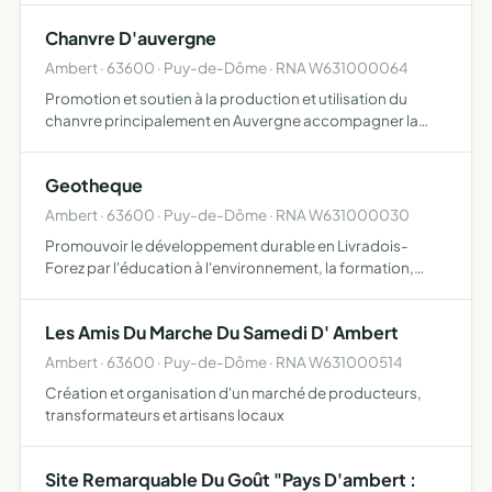
agir et communiquer pour assurer la promotion de la
Chanvre D'auvergne
régi…
Ambert · 63600 · Puy-de-Dôme · RNA W631000064
Promotion et soutien à la production et utilisation du
chanvre principalement en Auvergne accompagner la
construction d'une filière locale de production,
transformation, distribution, ainsi que créer et/ou
Geotheque
soutenir des ac…
Ambert · 63600 · Puy-de-Dôme · RNA W631000030
Promouvoir le développement durable en Livradois-
Forez par l'éducation à l'environnement, la formation,
l'animation, l'insertion sociale et professionnelle, l'accueil,
l'organisation de manifestations en direction de tous…
Les Amis Du Marche Du Samedi D' Ambert
Ambert · 63600 · Puy-de-Dôme · RNA W631000514
Création et organisation d'un marché de producteurs,
transformateurs et artisans locaux
Site Remarquable Du Goût "Pays D'ambert :