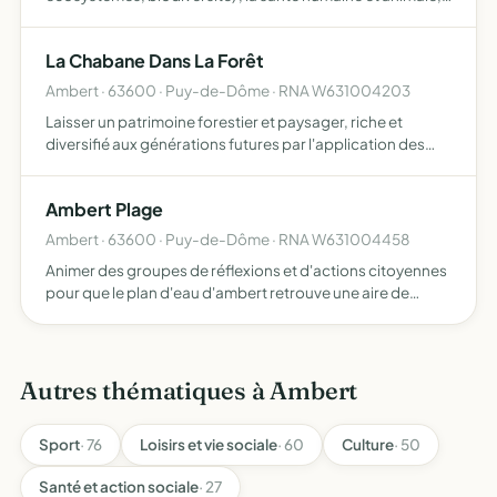
la lutte contre les pollutions et nuisances de toute nature
ainsi que la promotion des actions favorisant le vi…
La Chabane Dans La Forêt
Ambert · 63600 · Puy-de-Dôme · RNA W631004203
Laisser un patrimoine forestier et paysager, riche et
diversifié aux générations futures par l'application des
principes du réseau des Alternatives Forestières (RAF) tels
qu'ils sont décrits dans la charte et à laquelle a…
Ambert Plage
Ambert · 63600 · Puy-de-Dôme · RNA W631004458
Animer des groupes de réflexions et d'actions citoyennes
pour que le plan d'eau d'ambert retrouve une aire de
baignade aménagée et des activités nautiques
rechercher des solutions pour préserver une eau propice
à la baign…
Autres thématiques à Ambert
Sport
· 76
Loisirs et vie sociale
· 60
Culture
· 50
Santé et action sociale
· 27