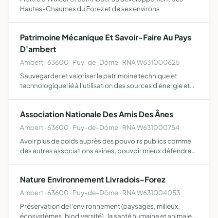
Hautes-Chaumes du Forez et de ses environs
Patrimoine Mécanique Et Savoir-Faire Au Pays
D'ambert
Ambert · 63600 · Puy-de-Dôme · RNA W631000625
Sauvegarder et valoriser le patrimoine technique et
technologique lié à l'utilisation des sources d'énergie et
aux savoir-faire locaux à travers les âges
Association Nationale Des Amis Des Ânes
Ambert · 63600 · Puy-de-Dôme · RNA W631000754
Avoir plus de poids auprès des pouvoirs publics comme
des autres associations asines, pouvoir mieux défendre
les ânes en maltraitance en étant directement en justice,
et pour avoir plus de moyens pour les défendre et les …
Nature Environnement Livradois-Forez
Ambert · 63600 · Puy-de-Dôme · RNA W631004053
Préservation de l'environnement (paysages, milieux,
écosystèmes, biodiversité) , la santé humaine et animale,