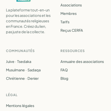
Associations
La plateforme tout-en-un
Membres
pour les associations et les
communautés religieuses
Tarifs
en France. Créez du lien,
Reçus CERFA
pas juste de la collecte.
COMMUNAUTÉS
RESSOURCES
Juive · Tsedaka
Annuaire des associations
Musulmane · Sadaqa
FAQ
Chrétienne · Denier
Blog
LÉGAL
Mentions légales