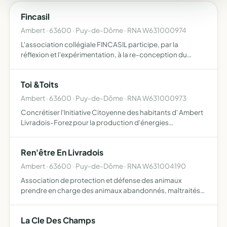
Fincasil
Ambert · 63600 · Puy-de-Dôme · RNA W631000974
L'association collégiale FINCASIL participe, par la
réflexion et l'expérimentation, à la re-conception du
système agricole et sociétal actuel l'association cherche
à promouvoir un système durable et résilient par la sensi…
Toi &Toits
Ambert · 63600 · Puy-de-Dôme · RNA W631000973
Concrétiser l'Initiative Citoyenne des habitants d' Ambert
Livradois-Forez pour la production d'énergies
renouvelables et accompagner l' EPC) vers un territoire à
énergie positive - Sensibiliser tous les habitants à la tr…
Ren'être En Livradois
Ambert · 63600 · Puy-de-Dôme · RNA W631004190
Association de protection et défense des animaux
prendre en charge des animaux abandonnés, maltraités,
trouvés et les proposer à l'adoption
La Cle Des Champs