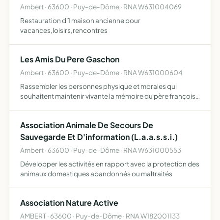
Ambert · 63600 · Puy-de-Dôme · RNA W631004069
Restauration d'1 maison ancienne pour
vacances,loisirs,rencontres
Les Amis Du Pere Gaschon
Ambert · 63600 · Puy-de-Dôme · RNA W631000604
Rassembler les personnes physique et morales qui
souhaitent maintenir vivante la mémoire du père françois
gaschon (1732-1815) , afin de faire connaître sa vie, sa
spiritualité, sa mission et promouvoir son rayonnement
Association Animale De Secours De
sou…
Sauvegarde Et D'information (L.a.a.s.s.i.)
Ambert · 63600 · Puy-de-Dôme · RNA W631000553
Développer les activités en rapport avec la protection des
animaux domestiques abandonnés ou maltraités
Association Nature Active
AMBERT · 63600 · Puy-de-Dôme · RNA W182001133