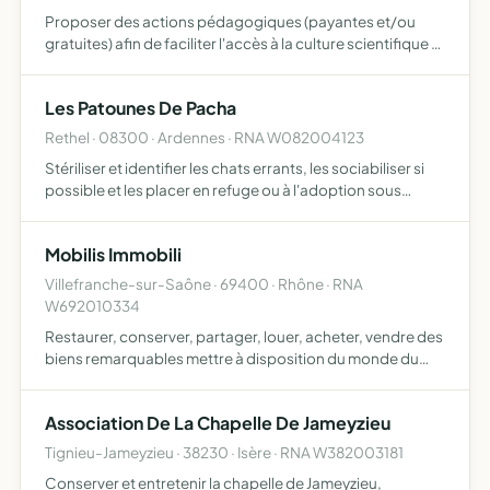
Proposer des actions pédagogiques (payantes et/ou
gratuites) afin de faciliter l'accès à la culture scientifique et
technique pour tous les publics rendre les sciences
attractives et compréhensibles par tous comme objecti…
Les Patounes De Pacha
Rethel · 08300 · Ardennes · RNA W082004123
Stériliser et identifier les chats errants, les sociabiliser si
possible et les placer en refuge ou à l'adoption sous
contrat et assurer les soins en cas de nécessité
Mobilis Immobili
Villefranche-sur-Saône · 69400 · Rhône · RNA
W692010334
Restaurer, conserver, partager, louer, acheter, vendre des
biens remarquables mettre à disposition du monde du
spectacle des automobiles remarquables participer à des
animations publiques en lien avec le patrimoine cultur…
Association De La Chapelle De Jameyzieu
Tignieu-Jameyzieu · 38230 · Isère · RNA W382003181
Conserver et entretenir la chapelle de Jameyzieu,