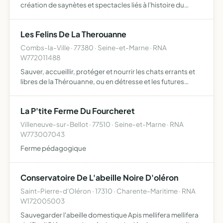
création de saynètes et spectacles liés à l'histoire du
château et de la ville participation à des projets dont les
activités ont un caractère culturel et tourist…
Les Felins De La Therouanne
Combs-la-Ville · 77380 · Seine-et-Marne · RNA
W772011488
Sauver, accueillir, protéger et nourrir les chats errants et
libres de la Thérouanne, ou en détresse et les futures
mamans, leur apporter tous les soins nécessaires, leur
trouver une famille à la hauteur de leurs besoins,…
La P'tite Ferme Du Fourcheret
Villeneuve-sur-Bellot · 77510 · Seine-et-Marne · RNA
W773007043
Ferme pédagogique
Conservatoire De L'abeille Noire D'oléron
Saint-Pierre-d'Oléron · 17310 · Charente-Maritime · RNA
W172005003
Sauvegarder l'abeille domestique Apis mellifera mellifera