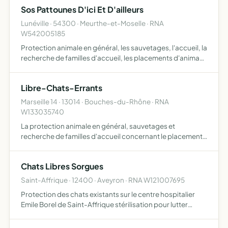
Sos Pattounes D'ici Et D'ailleurs
Lunéville · 54300 · Meurthe-et-Moselle · RNA
W542005185
Protection animale en général, les sauvetages, l'accueil, la
recherche de familles d'accueil, les placements d'animaux
et plus particulièrement de chats et de chiens La
stérilisation des chats de la rue, pour enrayer la p…
Libre-Chats-Errants
Marseille 14 · 13014 · Bouches-du-Rhône · RNA
W133035740
La protection animale en général, sauvetages et
recherche de familles d'accueil concernant le placement
des animaux et plus particulièrement les chats Pour cela
nous mettons en place un suivit ainsi qu'une aide
Chats Libres Sorgues
concernant…
Saint-Affrique · 12400 · Aveyron · RNA W121007695
Protection des chats existants sur le centre hospitalier
Emile Borel de Saint-Affrique stérilisation pour lutter
contre la prolifération des chats errants et identification
permettant de passer de statuts de chats errants…