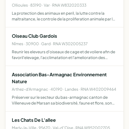
Ollioules · 83190 · Var · RNA W832020333
La protection des animaux en peril, la lutte contre la
maltraitance, le controle de la proliferation animale par la
sterilisation, l'information des proprietaires et le
placement des chats ou chiens abandonnes.
Oiseau Club Gardois
Nîmes · 30900 · Gard · RNA W302005237
Reunir les eleveurs d'oiseaux de cage et de voliere afin de
favoril'elevage, l'acclimatation et l'amelioration des
oiseaux domesti ques ou exotiques.
Association Bas-Armagnac Environnement
Nature
Arthez-d'Armagnac · 40190 · Landes · RNA W402009464
Préserver sur le secteur du bas-armagnac canton de
Villeneuve de Marsan sa biodiversité, faune et flore, son
cadre de vie et sa culture lutter, dans un objectif de
développement, contre la destruction des espaces
Les Chats De L'allee
naturels…
Marly-la-Ville · 95670 · Val-d''Oise · RNA W952002705