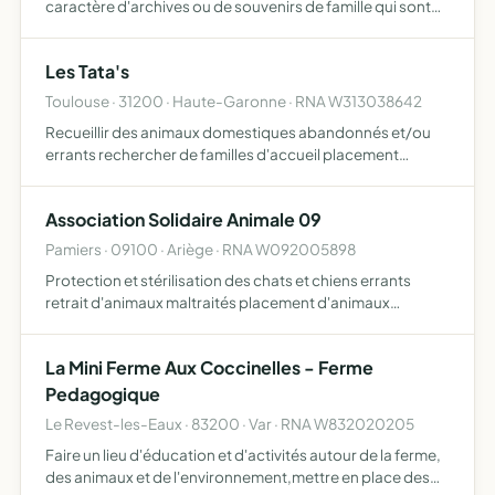
caractère d'archives ou de souvenirs de famille qui sont
confiés à l'association à titre de dépôt ou lui sont
apportés en jouissance, en particulier les souvenirs …
Les Tata's
Toulouse · 31200 · Haute-Garonne · RNA W313038642
Recueillir des animaux domestiques abandonnés et/ou
errants rechercher de familles d'accueil placement
d'animaux en famille d'accueil placement d'animaux en
familles adoptives définitives suivre et accompagner des
Association Solidaire Animale 09
famille…
Pamiers · 09100 · Ariège · RNA W092005898
Protection et stérilisation des chats et chiens errants
retrait d'animaux maltraités placement d'animaux
temporaire ou définitif en famille d'accueil ou adoptante
cession d'animaux par leurs propriétaires aide aux
La Mini Ferme Aux Coccinelles - Ferme
associa…
Pedagogique
Le Revest-les-Eaux · 83200 · Var · RNA W832020205
Faire un lieu d'éducation et d'activités autour de la ferme,
des animaux et de l'environnement,mettre en place des