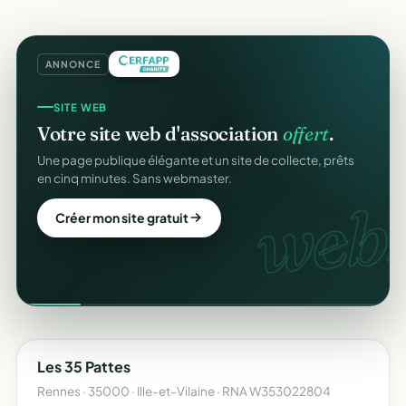
ANNONCE
SITE WEB
Votre site web d'association
offert
.
Une page publique élégante et un site de collecte, prêts
en cinq minutes. Sans webmaster.
web.
Créer mon site gratuit
Les 35 Pattes
Rennes · 35000 · Ille-et-Vilaine · RNA W353022804