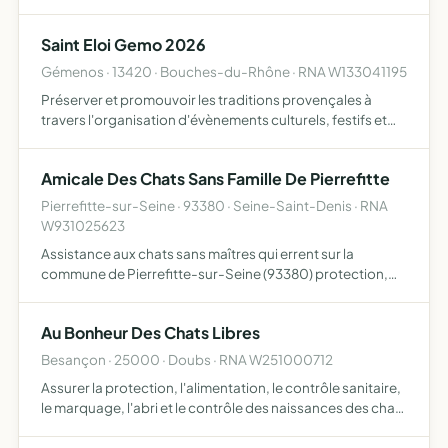
errants de Limoges et de la Haute-Vienne
Saint Eloi Gemo 2026
Gémenos · 13420 · Bouches-du-Rhône · RNA W133041195
Préserver et promouvoir les traditions provençales à
travers l'organisation d'évènements culturels, festifs et
patrimoniaux, notamment autour de la fêtes de la St Eloi, à
Gémenos et dans toute la région
Amicale Des Chats Sans Famille De Pierrefitte
Pierrefitte-sur-Seine · 93380 · Seine-Saint-Denis · RNA
W931025623
Assistance aux chats sans maîtres qui errent sur la
commune de Pierrefitte-sur-Seine (93380) protection,
alimentation, soins, identification et stérilisation, mise en
adoption des chats sociabilisés avec les humains, dépi…
Au Bonheur Des Chats Libres
Besançon · 25000 · Doubs · RNA W251000712
Assurer la protection, l'alimentation, le contrôle sanitaire,
le marquage, l'abri et le contrôle des naissances des chats
libres de nos cités et de nos campagnes de France aider à
la défense de la vie des bêtes vivant en …