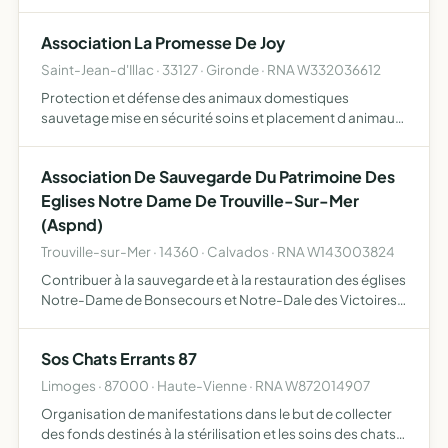
ateliers de médiation animale à destination d'un public
fragilisé (situation handicap, troubles d'apprenti…
Association La Promesse De Joy
Saint-Jean-d'Illac · 33127 · Gironde · RNA W332036612
Protection et défense des animaux domestiques
sauvetage mise en sécurité soins et placement d animaux
abandonnés ou maltraités sensibilisation du public au
bien être animal organisation d'actions de prévention,
Association De Sauvegarde Du Patrimoine Des
d'informat…
Eglises Notre Dame De Trouville-Sur-Mer
(Aspnd)
Trouville-sur-Mer · 14360 · Calvados · RNA W143003824
Contribuer à la sauvegarde et à la restauration des églises
Notre-Dame de Bonsecours et Notre-Dale des Victoires à
(14360) Trouville-sur-Mer
Sos Chats Errants 87
Limoges · 87000 · Haute-Vienne · RNA W872014907
Organisation de manifestations dans le but de collecter
des fonds destinés à la stérilisation et les soins des chats