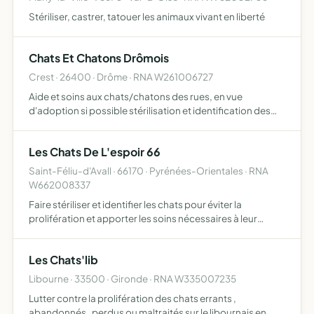
Stériliser, castrer, tatouer les animaux vivant en liberté
Chats Et Chatons Drômois
Crest · 26400 · Drôme · RNA W261006727
Aide et soins aux chats/chatons des rues, en vue
d'adoption si possible stérilisation et identification des
errants pour en faire des chats libres surveillance et
maintien des points de nourrissage des chats libres stéril…
Les Chats De L'espoir 66
Saint-Féliu-d'Avall · 66170 · Pyrénées-Orientales · RNA
W662008337
Faire stériliser et identifier les chats pour éviter la
prolifération et apporter les soins nécessaires à leur
bonne santé avant leur réimplantation sur les lieux de
captures un locale sera a disposition
Les Chats'lib
Libourne · 33500 · Gironde · RNA W335007235
Lutter contre la prolifération des chats errants ,
abandonnés , perdus ou maltraités sur le libournais en