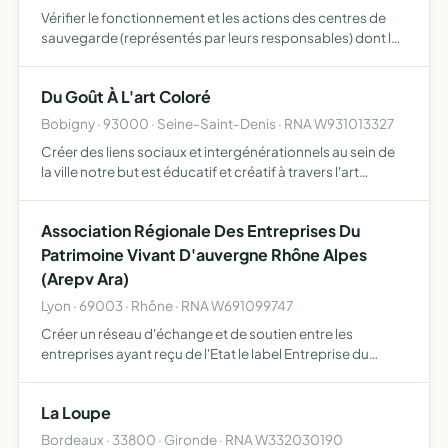
Vérifier le fonctionnement et les actions des centres de
sauvegarde (représentés par leurs responsables) dont la
finalité est de soigner pour les rendre à la liberté des
animaux d'espèces non domestiques trouvés en péril)…
Du Goût À L'art Coloré
Bobigny · 93000 · Seine-Saint-Denis · RNA W931013327
Créer des liens sociaux et intergénérationnels au sein de
la ville notre but est éducatif et créatif à travers l'art
culinaire comme à l'art en peinture, musique etc. et
d'initier enfants comme adultes à développer leur s…
Association Régionale Des Entreprises Du
Patrimoine Vivant D'auvergne Rhône Alpes
(Arepv Ara)
Lyon · 69003 · Rhône · RNA W691099747
Créer un réseau d'échange et de soutien entre les
entreprises ayant reçu de l'Etat le label Entreprise du
Patrimoine Vivant (EPV), et les entreprises qui s'engagent
à candidater au label EPV sous un délai de six mois à la…
La Loupe
Bordeaux · 33800 · Gironde · RNA W332030190