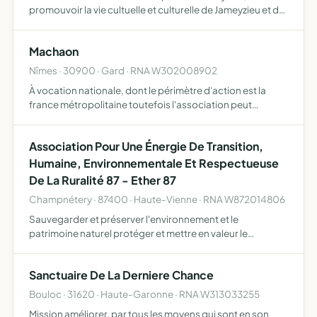
promouvoir la vie cultuelle et culturelle de Jameyzieu et de
l'ensemble de la commune, organiser des concerts dans
la chapelle, réaliser chaque année la fête de la Sainte …
Machaon
Nîmes · 30900 · Gard · RNA W302008902
À vocation nationale, dont le périmètre d'action est la
france métropolitaine toutefois l'association peut
intervenir hors de ces limites, pour toute action conforme
à ses buts ses buts sont étude et recherche dans le dom…
Association Pour Une Énergie De Transition,
Humaine, Environnementale Et Respectueuse
De La Ruralité 87 - Ether 87
Champnétery · 87400 · Haute-Vienne · RNA W872014806
Sauvegarder et préserver l'environnement et le
patrimoine naturel protéger et mettre en valeur le
patrimoine historique, culturel et touristique défendre le
cadre de vie des habitants des communes de Saint
Sanctuaire De La Derniere Chance
Léonard de Nobl…
Bouloc · 31620 · Haute-Garonne · RNA W313033255
Mission améliorer, par tous les moyens qui sont en son