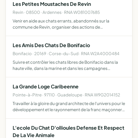
Les Petites Moustaches De Revin
Revin · 08500 · Ardennes · RNA W081007685
Venir en aide aux chats errants, abandonnés sur la
commune de Revin, organiser des actions de
sensibilisation à la protection animale et favoriser
l'adoption responsable soigner, protéger, abriter, nourrir,
Les Amis Des Chats De Bonifacio
secourir, seco…
Bonifacio · 20169 · Corse-du-Sud · RNA W2A4000484
Suivre et contrôler les chats libres de Bonifacio dans la
haute ville, dans la marine et dans les campagnes
environnantes, assurer des soins vétérinaires (détection
des maladies contagieuses et vaccination),contrôler les …
La Grande Loge Caribeenne
Pointe-à-Pitre · 97110 · Guadeloupe · RNA W9G2014152
Travailler à la gloire du grand architecte de l'univers pour le
développement et le rayonnement de la franc maçonnerie
spiritualiste et déiste, et pour le bien en général de
l'humanité
L'ecole Du Chat D'ollioules Defense Et Respect
De La Vie Animale