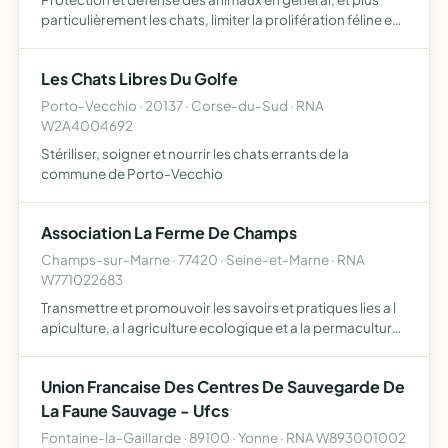
particulièrement les chats, limiter la prolifération féline en
procédant à la stérilisation des chats errants ou
abandonnés, et les faire adopter quand cela est possib…
Les Chats Libres Du Golfe
Porto-Vecchio · 20137 · Corse-du-Sud · RNA
W2A4004692
Stériliser, soigner et nourrir les chats errants de la
commune de Porto-Vecchio
Association La Ferme De Champs
Champs-sur-Marne · 77420 · Seine-et-Marne · RNA
W771022683
Transmettre et promouvoir les savoirs et pratiques lies a l
apiculture, a l agriculture ecologique et a la permaculture,
former enfants, adultes, professionnels et amateurs aux
techniques respectueuses de la biodiversite
Union Francaise Des Centres De Sauvegarde De
La Faune Sauvage - Ufcs
Fontaine-la-Gaillarde · 89100 · Yonne · RNA W893001002