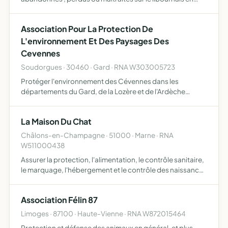
procédant à leurs captures , leur stérilisation et leurs
remise en liberté sur site de nourrissage avec suivi sanit…
Association Pour La Protection De
L'environnement Et Des Paysages Des
Cevennes
Soudorgues · 30460 · Gard · RNA W303005723
Protéger l'environnement des Cévennes dans les
départements du Gard, de la Lozère et de l'Ardèche
préservation des paysages naturels ou façonnés par la
main de l'homme au long des siècles et de l'habitat
La Maison Du Chat
traditionnel prom…
Châlons-en-Champagne · 51000 · Marne · RNA
W511000438
Assurer la protection, l'alimentation, le contrôle sanitaire,
le marquage, l'hébergement et le contrôle des naissances
des chats libres , concourir à la défense de la vie des bêtes
vivant en liberté, aider à l'amélioratio…
Association Félin 87
Limoges · 87100 · Haute-Vienne · RNA W872015464
Protection et défense des animaux en général, et plus