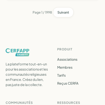
patrimonial et naturel) défense et la sécurité des us…
Page 1 / 1998
Suivant
PRODUIT
Associations
La plateforme tout-en-un
Membres
pour les associations et les
communautés religieuses
Tarifs
en France. Créez du lien,
Reçus CERFA
pas juste de la collecte.
COMMUNAUTÉS
RESSOURCES