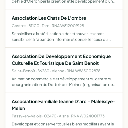
de l'île d'Oléron par la création et le développement d'un
conservatoire de l'abeille noire locale Promouvoir
l'écotype oléronnais sensibiliser à la nécessité de p…
Association Les Chats De L'ombre
Castres · 81100 · Tarn · RNA W812009198
Sensibiliser à la stérilisation aider et sauver les chats
sensibiliser à l'abandon informer et conseiller ceux qui
détiennent ou souhaitent adopter des chats dénoncer la
cruauté animale agir pour le bien-être des chats re…
Association De Developpement Economique
Culturelle Et Touristique De Saint Benoit
Saint-Benoît · 86280 · Vienne · RNA W863002878
Animation commerciale et développement du centre du
bourg animation du Dortoir des Moines (organisation de
spectacles et expositions) production de spectacles
vivants accueil et information touristique dans le cadre de
Association Familiale Jeanne D'arc - Maleissye-
la…
Melun
Passy-en-Valois · 02470 · Aisne · RNA W024001773
Développer et conserver tous les biens mobiliers ayant le