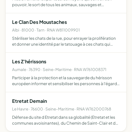
pouvoir, le sort de tous les animaux, sauvages et
domestiques, moyens d'actions la création et la gestion
de refuges, maisons, pensions et autres établissements
Le Clan Des Moustaches
par a…
Albi · 81000 · Tarn · RNA W811009901
Stériliser les chats de la rue, pour enrayer la prolifération
et donner une identité par le tatouage à ces chats qui
passent ainsi du statut de chats errants à chats libres dont
l'existence est reconnue remettre les chats…
Les Z'hérissons
Aumale · 76390 · Seine-Maritime · RNA W761008371
Participer à la protection et la sauvegarde du hérisson
européen informer et sensibiliser les personnes à l'égard
du hérisson européen exercer toutes les activités et
accomplir toutes les opérations tendant à réaliser cet…
Etretat Demain
Le Havre · 76600 · Seine-Maritime · RNA W762000768
Défense du site d Etretat dans sa globalité (Etretat et les
communes avoisinantes), du Chemin de Saint-Clair et de
ses environs (protection de son exceptionnel intérêt