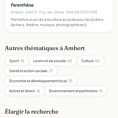
Parenthèse
Informatique. Atel…
Ambert · 63600 · Puy-de-Dôme · RNA W631004398
Permettre un accès à la culture au lycée pour les lycéens
(échecs, théâtre, musique, photographie etc)
Autres thématiques à Ambert
Sport
· 76
Loisirs et vie sociale
· 60
Culture
· 50
Santé et action sociale
· 27
Economie et développement local
· 25
Autres et divers
· 16
Environnement et patrimoine
· 15
Élargir la recherche