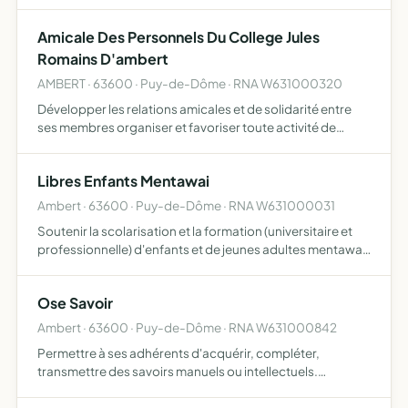
de projets communs aux écoles publiques
Amicale Des Personnels Du College Jules
Romains D'ambert
AMBERT · 63600 · Puy-de-Dôme · RNA W631000320
Développer les relations amicales et de solidarité entre
ses membres organiser et favoriser toute activité de
loisirs propre à réaliser ce but
Libres Enfants Mentawai
Ambert · 63600 · Puy-de-Dôme · RNA W631000031
Soutenir la scolarisation et la formation (universitaire et
professionnelle) d'enfants et de jeunes adultes mentawai,
natifs de l'île de Siberut (Sumatra-Indonésie)
Ose Savoir
Ambert · 63600 · Puy-de-Dôme · RNA W631000842
Permettre à ses adhérents d'acquérir, compléter,
transmettre des savoirs manuels ou intellectuels.
Intervenir principalement dans les domaines suivants
Culture générale Philosophie , Histoire, Sciences,