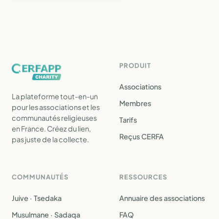
PRODUIT
Associations
La plateforme tout-en-un
Membres
pour les associations et les
communautés religieuses
Tarifs
en France. Créez du lien,
Reçus CERFA
pas juste de la collecte.
COMMUNAUTÉS
RESSOURCES
Juive · Tsedaka
Annuaire des associations
Musulmane · Sadaqa
FAQ