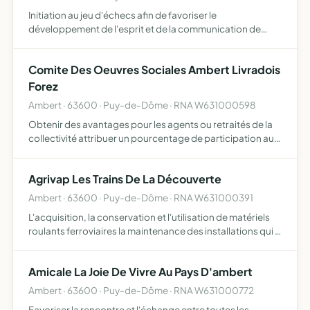
Initiation au jeu d'échecs afin de favoriser le
développement de l'esprit et de la communication de
notre jeunesse, ainsi que toute autre personne Jeu de
stratégie et de combinaisons, les échecs sont un
Comite Des Oeuvres Sociales Ambert Livradois
divertissement, un…
Forez
Ambert · 63600 · Puy-de-Dôme · RNA W631000598
Obtenir des avantages pour les agents ou retraités de la
collectivité attribuer un pourcentage de participation aux
activités de loisirs, sports, culture et achats locaux, à
définir chaque année lors de l'assemblée généra…
Agrivap Les Trains De La Découverte
Ambert · 63600 · Puy-de-Dôme · RNA W631000391
L'acquisition, la conservation et l'utilisation de matériels
roulants ferroviaires la maintenance des installations qui y
sont rattachées l'utilisation de ces matériels pour la
promotion et le développement d'activités à …
Amicale La Joie De Vivre Au Pays D'ambert
Ambert · 63600 · Puy-de-Dôme · RNA W631000772
Favoriser la rencontre et l'échange entre toutes les