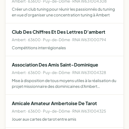
Ambert · 63600 · Puy-de-Dôme · RNA W631004308
Créer un club tuning pour réunir les passionnés du tuning
en vue d'organiser une concentration tuning à Ambert
Club Des Chiffres Et Des Lettres D'ambert
Ambert · 63600 · Puy-de-Dôme · RNA W631000794
Compétitions interrégionales
Association Des Amis Saint-Dominique
Ambert · 63600 · Puy-de-Dôme · RNA W631004328
Mise à disposition de tous moyens utiles à la réalisation du
projet missionnaire des dominicaines d'Ambert
participation à toutes actions relevant du message de
Saint-Dominique et initiées par la congrégation des
Amicale Amateur Ambertoise De Tarot
dominica…
Ambert · 63600 · Puy-de-Dôme · RNA W631004325
Jouer aux cartes de tarot entre amis