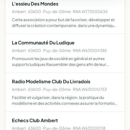
L'essieu Des Mondes
Ambert · 63600 · Puy-de-Dôme · RNA W773000634
Cette association a pour but de favoriser, développer et
diffuser la création contemporaine, dans une dynamique
de partage et d'éducation populaire
La Communauté Du Ludique
Ambert · 63600 · Puy-de-Dôme · RNA W631004385
Promouvoir les jeux de société en général et autres
supports ludiques Rassembler des gens afin de leur
permettre de jouer ensemble et d'échanger sur ce sujet
Radio Modelisme Club Du Livradois
Ambert · 63600 · Puy-de-Dôme · RNA W631000753
Faciliter et vulgariser, dans la région, la pratique du
modélisme et des activités connexes assurer la formation
des débutants encourager la pratique des activités
sportives par l'organisation de démonstrations et
Echecs Club Ambert
rencont…
Ambert · 63600 · Puy-de-Dôme · RNA W631000118