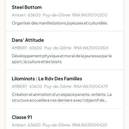
Steel Bottom
Ambert · 63600 · Puy-de-Dôme · RNA W631000200
Organiser des manifestations joyeuses et culturelles
Dans' Attitude
AMBERT · 63600 · Puy-de-Dôme · RNA W631000304
Développement physique et moral de la jeunesse par le
sport, la culture et les loisirs
Lilominots : Le Rdv Des Familles
AMBERT · 63600 · Puy-de-Dôme · RNA W631000479
Création et animation d'un espace parents-enfants. La
structure accueillera ces derniers avec l'objectif de
favoriser les rencontres et échanges entre parents, de
développer l'éveil et la socialisation des enfants, de pri…
Classe 91
Ambert · 63600 · Puy-de-Dôme · RNA W631000420