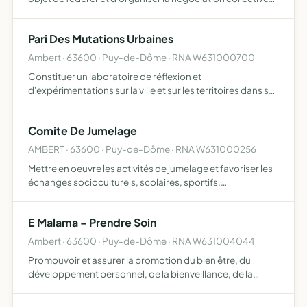
des clauses du contrat de vente du lait de vache de ses
adhérents, auprès de l'entreprise Société Fro…
Pari Des Mutations Urbaines
Ambert · 63600 · Puy-de-Dôme · RNA W631000700
Constituer un laboratoire de réflexion et
d'expérimentations sur la ville et sur les territoires dans sa
dimension politique, sociale, culturelle ou physique
Comite De Jumelage
AMBERT · 63600 · Puy-de-Dôme · RNA W631000256
Mettre en oeuvre les activités de jumelage et favoriser les
échanges socioculturels, scolaires, sportifs,
économiques, etc.. de la commune d'Ambert avec la ville
d'Annweiller-am-Trifels, ou de toute autre avec laquelle
E Malama - Prendre Soin
el…
Ambert · 63600 · Puy-de-Dôme · RNA W631004044
Promouvoir et assurer la promotion du bien être, du
développement personnel, de la bienveillance, de la
bienfaisance, des professionnels du bien être et
développement personnel développer son projet auprès