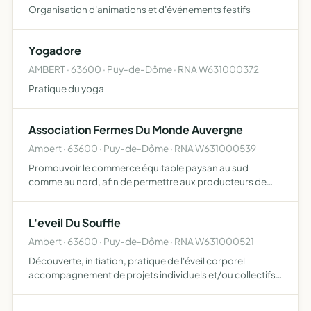
Organisation d'animations et d'événements festifs
Yogadore
AMBERT · 63600 · Puy-de-Dôme · RNA W631000372
Pratique du yoga
Association Fermes Du Monde Auvergne
Ambert · 63600 · Puy-de-Dôme · RNA W631000539
Promouvoir le commerce équitable paysan au sud
comme au nord, afin de permettre aux producteurs de
différents pays de vivre dignement de leur travail et d'être
les acteurs de leur développement, notamment à travers
L'eveil Du Souffle
des pr…
Ambert · 63600 · Puy-de-Dôme · RNA W631000521
Découverte, initiation, pratique de l'éveil corporel
accompagnement de projets individuels et/ou collectifs
par la recherche-action appui au développement et
accompagnement de la personne