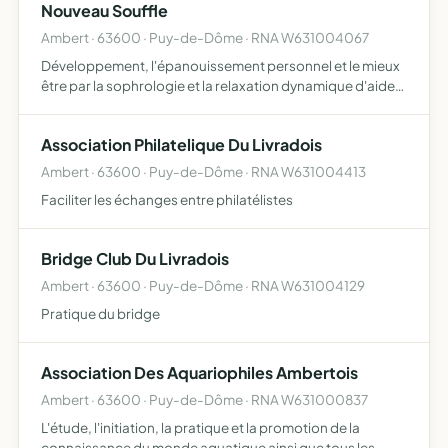
Nouveau Souffle
de tous types d…
Ambert · 63600 · Puy-de-Dôme · RNA W631004067
Développement, l'épanouissement personnel et le mieux
être par la sophrologie et la relaxation dynamique d'aider
au développement de ces pratiques et d'en favoriser
l'accès au plus grand nombre organiser des activités et …
Association Philatelique Du Livradois
Ambert · 63600 · Puy-de-Dôme · RNA W631004413
Faciliter les échanges entre philatélistes
Bridge Club Du Livradois
Ambert · 63600 · Puy-de-Dôme · RNA W631004129
Pratique du bridge
Association Des Aquariophiles Ambertois
Ambert · 63600 · Puy-de-Dôme · RNA W631000837
L'étude, l'initiation, la pratique et la promotion de la
connaissance du monde aquatique ainsi que tous les