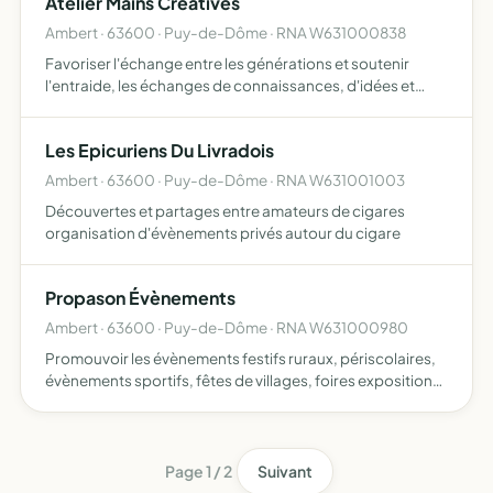
Atelier Mains Créatives
Ambert · 63600 · Puy-de-Dôme · RNA W631000838
Favoriser l'échange entre les générations et soutenir
l'entraide, les échanges de connaissances, d'idées et
apport de matières premières et promouvoir la cohésion
sociale, pratiquer, valoriser et couvrir les loisirs créat…
Les Epicuriens Du Livradois
Ambert · 63600 · Puy-de-Dôme · RNA W631001003
Découvertes et partages entre amateurs de cigares
organisation d'évènements privés autour du cigare
Propason Évènements
Ambert · 63600 · Puy-de-Dôme · RNA W631000980
Promouvoir les évènements festifs ruraux, périscolaires,
évènements sportifs, fêtes de villages, foires expositions,
concerts spectacles de théâtre, autres en se faisons
rémunérer sur un pourcentage gagné par l'évènement
Page 1 / 2
Suivant