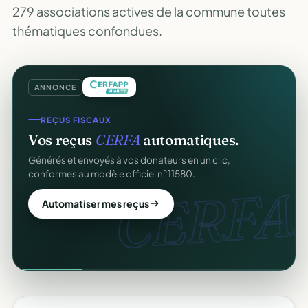
279 associations actives de la commune toutes
thématiques confondues.
ANNONCE
REÇUS FISCAUX
Vos reçus
CERFA
automatiques.
Générés et envoyés à vos donateurs en un clic,
conformes au modèle officiel n°11580.
CERFA.
Automatiser mes reçus