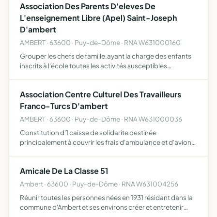
Association Des Parents D'eleves De
L'enseignement Libre (Apel) Saint-Joseph
D'ambert
AMBERT · 63600 · Puy-de-Dôme · RNA W631000160
Grouper les chefs de famille.ayant la charge des enfants
inscrits à l'école toutes les activités susceptibles
d'apporter un soutien matériel et moral à l'école, aux
familles et aux maîtres entente avec toutes associations…
Association Centre Culturel Des Travailleurs
Franco-Turcs D'ambert
AMBERT · 63600 · Puy-de-Dôme · RNA W631000036
Constitution d'1 caisse de solidarite destinée
principalement à couvrir les frais d'ambulance et d'avion
pour des rapatriements de ressortissants turcs décédés
en France
Amicale De La Classe 51
Ambert · 63600 · Puy-de-Dôme · RNA W631004256
Réunir toutes les personnes nées en 1931 résidant dans la
commune d'Ambert et ses environs créer et entretenir
entre ces personnes des liens d'amitié et de solidatrité à