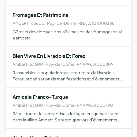
Fromages Et Patrimoine
AMBERT · 63600 · Puy-de-Dôme · RNA W631000268
G2rer et developper le mus2e maison des fromages situé
a ambert
Bien Vivre En Livradois Et Forez
Ambert · 63600 · Puy-de-Dôme · RNA W631000809
Rassembler la population sur le territoire du Livradois-
Forez, organisation de manifestations et d'événements
festifs, participer activement à l'animation et à la vie du
territoire
Amicale Franco-Turque
Ambert · 63600 · Puy-de-Dôme · RNA W631000790
Réunir toutes les entreprises de façadiers qui se situent
dans la ville d'Ambert. Se regrouper lors d'événements
sportifs dnas une ambiance conviviale. débats politiques
dans l'esprit critique. tables de jeux, comptoir