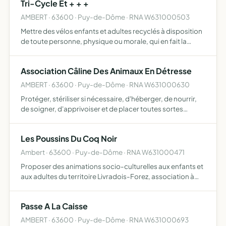
Tri-Cycle Et + + +
AMBERT · 63600 · Puy-de-Dôme · RNA W631000503
Mettre des vélos enfants et adultes recyclés à disposition
de toute personne, physique ou morale, qui en fait la
demande, localement ou à tout autre endroit ou le besoin
en est pressenti. La mise à disposition des différe…
Association Câline Des Animaux En Détresse
AMBERT · 63600 · Puy-de-Dôme · RNA W631000630
Protéger, stériliser si nécessaire, d'héberger, de nourrir,
de soigner, d'apprivoiser et de placer toutes sortes
d'animaux domestiques. De jouer un rôle pédagogique
auprès des populations locales grâce à des
Les Poussins Du Coq Noir
interventions…
Ambert · 63600 · Puy-de-Dôme · RNA W631000471
Proposer des animations socio-culturelles aux enfants et
aux adultes du territoire Livradois-Forez, association à
vocation éducative et culturelle
Passe A La Caisse
AMBERT · 63600 · Puy-de-Dôme · RNA W631000693