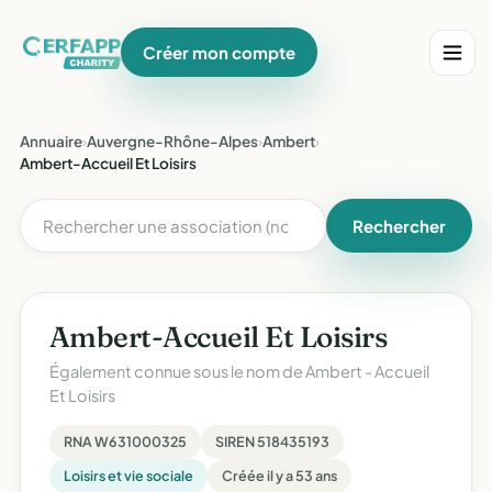
Créer mon compte
Annuaire
›
Auvergne-Rhône-Alpes
›
Ambert
›
Ambert-Accueil Et Loisirs
Rechercher
Ambert-Accueil Et Loisirs
Également connue sous le nom de
Ambert - Accueil
Et Loisirs
RNA W631000325
SIREN 518435193
Loisirs et vie sociale
Créée il y a 53 ans