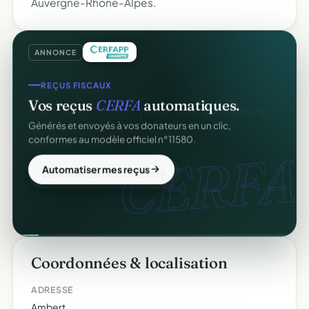
Auvergne-Rhône-Alpes.
ANNONCE
REÇUS FISCAUX
Vos reçus
CERFA
automatiques.
Générés et envoyés à vos donateurs en un clic,
conformes au modèle officiel n°11580.
CERFA.
Automatiser mes reçus
Coordonnées & localisation
ADRESSE
Ambert