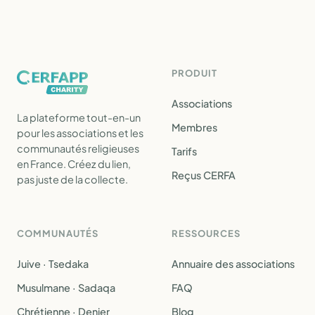
PRODUIT
Associations
La plateforme tout-en-un
Membres
pour les associations et les
communautés religieuses
Tarifs
en France. Créez du lien,
Reçus CERFA
pas juste de la collecte.
COMMUNAUTÉS
RESSOURCES
Juive · Tsedaka
Annuaire des associations
Musulmane · Sadaqa
FAQ
Chrétienne · Denier
Blog