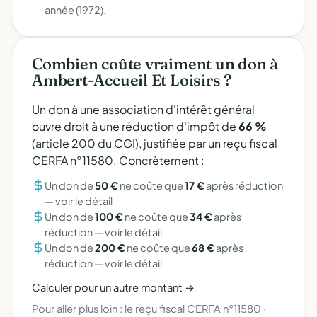
année (1972).
Combien coûte vraiment un don à
Ambert-Accueil Et Loisirs ?
Un don à une association d'intérêt général
ouvre droit à une réduction d'impôt de
66 %
(article 200 du CGI), justifiée par un reçu fiscal
CERFA n°11580. Concrètement :
Un don de
50 €
ne coûte que
17 €
après réduction
—
voir le détail
Un don de
100 €
ne coûte que
34 €
après
réduction —
voir le détail
Un don de
200 €
ne coûte que
68 €
après
réduction —
voir le détail
Calculer pour un autre montant →
Pour aller plus loin :
le reçu fiscal CERFA n°11580
·