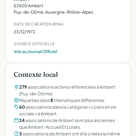
63600 Ambert
Puy-de-Dôme, Auvergne-Rhône-Alpes
DATE DE CRÉATION (RNA)
23/12/1972
SOURCE OFFICIELLE
Voir au Journal Officiel
Contexte local
279
associations actives référencées à Ambert
(Puy-de-Dôme).
Réparties dans
8
thématiques différentes.
60
associations dans la catégorie « Loisirs et vie
sociale » à Ambert.
24
associations de Ambert sont plus anciennes
que Ambert-Accueil Et Loisirs.
3
associations de Ambert ont été créées la même