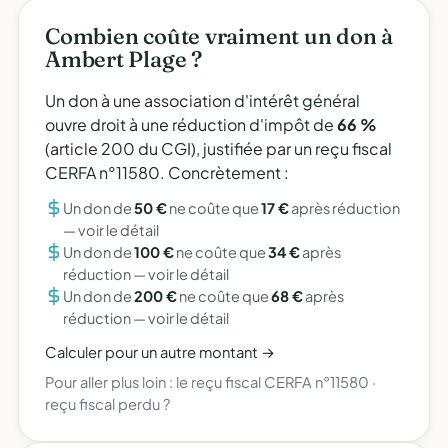
Combien coûte vraiment un don à
Ambert Plage ?
Un don à une association d'intérêt général
ouvre droit à une réduction d'impôt de
66 %
(article 200 du CGI), justifiée par un reçu fiscal
CERFA n°11580. Concrètement :
Un don de
50 €
ne coûte que
17 €
après réduction
—
voir le détail
Un don de
100 €
ne coûte que
34 €
après
réduction —
voir le détail
Un don de
200 €
ne coûte que
68 €
après
réduction —
voir le détail
Calculer pour un autre montant →
Pour aller plus loin :
le reçu fiscal CERFA n°11580
·
reçu fiscal perdu ?