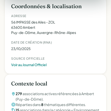
Coordonnées & localisation
ADRESSE
56 IMPASSE des Ailes - ZOL
63600 Ambert
Puy-de-Dôme, Auvergne-Rhône-Alpes
DATE DE CRÉATION (RNA)
23/10/2025
SOURCE OFFICIELLE
Voir au Journal Officiel
Contexte local
279
associations actives référencées à Ambert
(Puy-de-Dôme).
Réparties dans
8
thématiques différentes.
15
associations dans la catégorie « Environnement