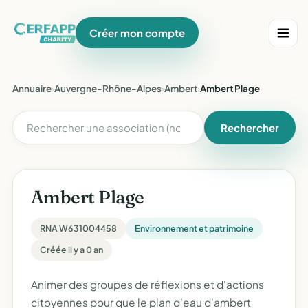
Créer mon compte
Annuaire
›
Auvergne-Rhône-Alpes
›
Ambert
›
Ambert Plage
Rechercher
Ambert Plage
RNA W631004458
Environnement et patrimoine
Créée il y a 0 an
Animer des groupes de réflexions et d'actions
citoyennes pour que le plan d'eau d'ambert