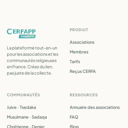
PRODUIT
Associations
La plateforme tout-en-un
Membres
pour les associations et les
communautés religieuses
Tarifs
en France. Créez du lien,
Reçus CERFA
pas juste de la collecte.
COMMUNAUTÉS
RESSOURCES
Juive · Tsedaka
Annuaire des associations
Musulmane · Sadaqa
FAQ
Chrétienne · Denier
Blog