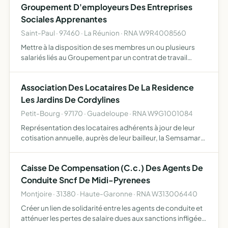
Groupement D'employeurs Des Entreprises
Sociales Apprenantes
Saint-Paul · 97460 · La Réunion · RNA W9R4008560
Mettre à la disposition de ses membres un ou plusieurs
salariés liés au Groupement par un contrat de travail
proposer à ses adhérents une aide ou un conseil en
matière d'emploi ou de gestion des ressources humaines
Association Des Locataires De La Residence
Les Jardins De Cordylines
Petit-Bourg · 97170 · Guadeloupe · RNA W9G1001084
Représentation des locataires adhérents à jour de leur
cotisation annuelle, auprès de leur bailleur, la Semsamar
et toutes autres instances, pour la défense de leur intérêts
participer à l'animation et à la vie de la rési…
Caisse De Compensation (C.c.) Des Agents De
Conduite Sncf De Midi-Pyrenees
Montjoire · 31380 · Haute-Garonne · RNA W313006440
Créer un lien de solidarité entre les agents de conduite et
atténuer les pertes de salaire dues aux sanctions infligées