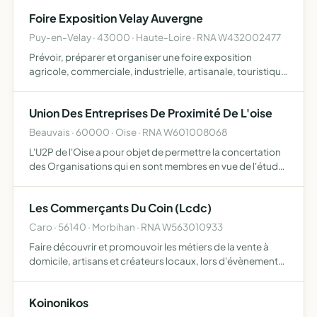
l'article L721-6 du Code de la Propriété intellectuelle
Foire Exposition Velay Auvergne
élabor…
Puy-en-Velay · 43000 · Haute-Loire · RNA W432002477
Prévoir, préparer et organiser une foire exposition
agricole, commerciale, industrielle, artisanale, touristique
l'association se donne ainsi pour but de s'intéresser à
toute manifestation économique susceptible de
Union Des Entreprises De Proximité De L'oise
concou…
Beauvais · 60000 · Oise · RNA W601008068
L'U2P de l'Oise a pour objet de permettre la concertation
des Organisations qui en sont membres en vue de l'étude
en commun des problèmes départementaux intéressant
l'activité générale des entreprises de l'artisanat, du c…
Les Commerçants Du Coin (Lcdc)
Caro · 56140 · Morbihan · RNA W563010933
Faire découvrir et promouvoir les métiers de la vente à
domicile, artisans et créateurs locaux, lors d'évènements
(salon, portes ouvertes, manifestation, vide grenier) et
l'organisation de soirée et d'évènements à thèmes
Koinonikos