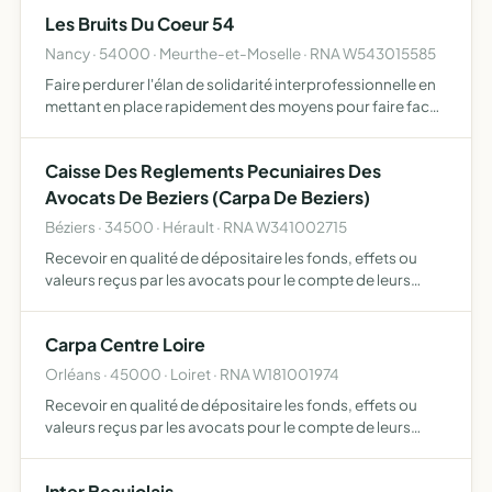
de ses activités principales qui sont l'ac…
Les Bruits Du Coeur 54
Nancy · 54000 · Meurthe-et-Moselle · RNA W543015585
Faire perdurer l'élan de solidarité interprofessionnelle en
mettant en place rapidement des moyens pour faire face
à toute problématique de santé publique en situation de
crise
Caisse Des Reglements Pecuniaires Des
Avocats De Beziers (Carpa De Beziers)
Béziers · 34500 · Hérault · RNA W341002715
Recevoir en qualité de dépositaire les fonds, effets ou
valeurs reçus par les avocats pour le compte de leurs
clients, en assurer la gestion conformément aux
exigences légales et réglementaires et aux décisions
Carpa Centre Loire
prises par…
Orléans · 45000 · Loiret · RNA W181001974
Recevoir en qualité de dépositaire les fonds, effets ou
valeurs reçus par les avocats pour le compte de leurs
clients, en assurer la gestion conformément aux
exigences légales et réglementaires et aux décisions
Inter Beaujolais