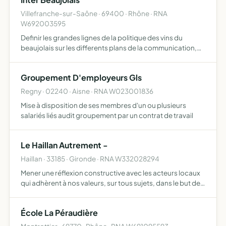
prises par…
Villefranche-sur-Saône · 69400 · Rhône · RNA
W692003595
Definir les grandes lignes de la politique des vins du
beaujolais sur les differents plans de la communication,
de l'economie et de la technique.
Groupement D'employeurs Gls
Regny · 02240 · Aisne · RNA W023001836
Mise à disposition de ses membres d'un ou plusieurs
salariés liés audit groupement par un contrat de travail
Le Haillan Autrement -
Haillan · 33185 · Gironde · RNA W332028294
Mener une réflexion constructive avec les acteurs locaux
qui adhèrent à nos valeurs, sur tous sujets, dans le but de
défendre les intérêts des habitants Construire un projet
pour l'avenir du Haillan
École La Péraudière