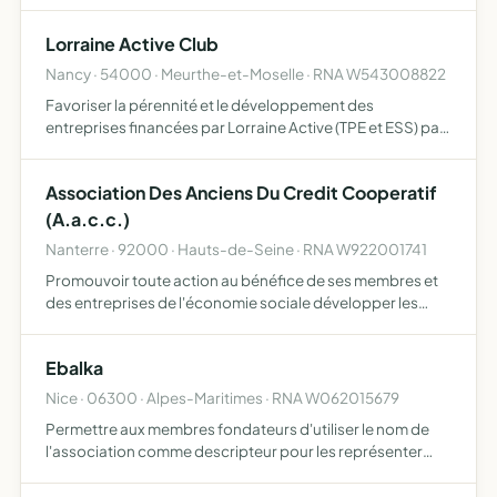
par la SNCF poursuit l'action de la caisse de
compensation créée en 1949 au dépôt de Toulouse par la
Lorraine Active Club
…
Nancy · 54000 · Meurthe-et-Moselle · RNA W543008822
Favoriser la pérennité et le développement des
entreprises financées par Lorraine Active (TPE et ESS) par
la création d'un réseau de professionnels favoriser les
échanges entre les membres, notamment par le
Association Des Anciens Du Credit Cooperatif
développement …
(A.a.c.c.)
Nanterre · 92000 · Hauts-de-Seine · RNA W922001741
Promouvoir toute action au bénéfice de ses membres et
des entreprises de l'économie sociale développer les
liens amicaux créés entre ses membres au cours des
années de collaboration commune défendre et
Ebalka
représenter les ret…
Nice · 06300 · Alpes-Maritimes · RNA W062015679
Permettre aux membres fondateurs d'utiliser le nom de
l'association comme descripteur pour les représenter
dans leurs transactions dématérialisées