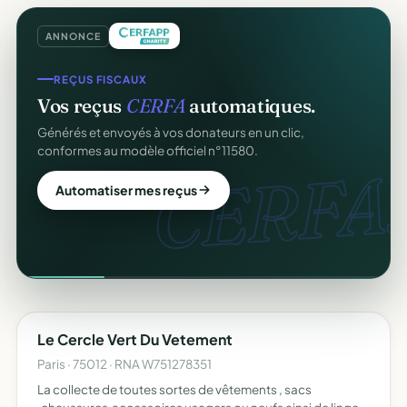
ANNONCE
REÇUS FISCAUX
Vos reçus
CERFA
automatiques.
Générés et envoyés à vos donateurs en un clic,
conformes au modèle officiel n°11580.
CERFA.
Automatiser mes reçus
Le Cercle Vert Du Vetement
Paris · 75012 · RNA W751278351
La collecte de toutes sortes de vêtements , sacs