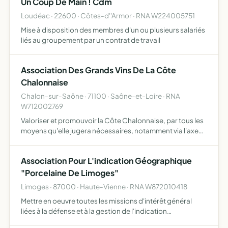
Un Coup De Main ! Cdm
Loudéac · 22600 · Côtes-d''Armor · RNA W224005751
Mise à disposition des membres d'un ou plusieurs salariés
liés au groupement par un contrat de travail
Association Des Grands Vins De La Côte
Chalonnaise
Chalon-sur-Saône · 71100 · Saône-et-Loire · RNA
W712002769
Valoriser et promouvoir la Côte Chalonnaise, par tous les
moyens qu'elle jugera nécessaires, notamment via l'axe
touristique de la Route des grands Vins de la Côte
Chalonnaise (Saône et Loire) et portera les actions suiva…
Association Pour L'indication Géographique
"Porcelaine De Limoges"
Limoges · 87000 · Haute-Vienne · RNA W872010418
Mettre en oeuvre toutes les missions d'intérêt général
liées à la défense et à la gestion de l'indication
géographique porcelaine de Limoges en application de