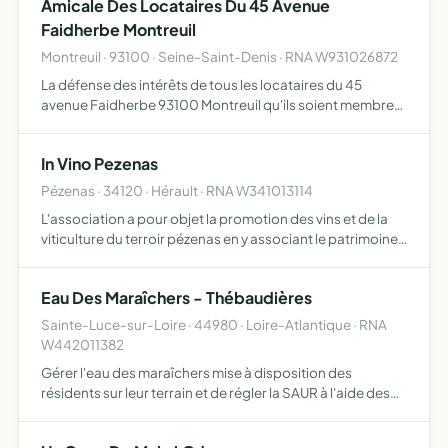
Amicale Des Locataires Du 45 Avenue
Faidherbe Montreuil
Montreuil · 93100 · Seine-Saint-Denis · RNA W931026872
La défense des intérêts de tous les locataires du 45
avenue Faidherbe 93100 Montreuil qu'ils soient membres
adhérents ou non de l'association faciliter les échanges,
la communication et la remontée des demandes
In Vino Pezenas
formulées …
Pézenas · 34120 · Hérault · RNA W341013114
L'association a pour objet la promotion des vins et de la
viticulture du terroir pézenas en y associant le patrimoine
architectural et historique de la ville avec ses cours
particulières elle organise l'ensemble d'un évén…
Eau Des Maraîchers - Thébaudières
Sainte-Luce-sur-Loire · 44980 · Loire-Atlantique · RNA
W442011382
Gérer l'eau des maraîchers mise à disposition des
résidents sur leur terrain et de régler la SAUR à l'aide des
cotisations annuelles des résidents