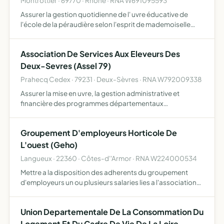
Montrottier · 69770 · Rhône · RNA W691095593
Assurer la gestion quotidienne de l' uvre éducative de
l'école de la péraudière selon l'esprit de mademoiselle
luce quenette en appliquant les valeurs et les principes
éducatifs explicités dans la charte tant au niveau de…
Association De Services Aux Eleveurs Des
Deux-Sevres (Assel 79)
Prahecq Cedex · 79231 · Deux-Sèvres · RNA W792009338
Assurer la mise en uvre, la gestion administrative et
financière des programmes départementaux
d'identification des animaux de rente, dont elle a reçu la
mission de délégation par l'EDE des Deux-Sèvres, en
Groupement D'employeurs Horticole De
application de …
L'ouest (Geho)
Langueux · 22360 · Côtes-d''Armor · RNA W224000534
Mettre a la disposition des adherents du groupement
d'employeurs un ou plusieurs salaries lies a l'association
par un contrat de travail.
Union Departementale De La Consommation Du
Logement Et Du Cadre De Vie De La Loire