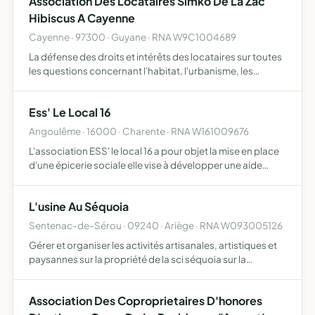
Association Des Locataires Simko De La Zac
Hibiscus A Cayenne
Cayenne · 97300 · Guyane · RNA W9C1004689
La défense des droits et intérêts des locataires sur toutes
les questions concernant l'habitat, l'urbanisme, les
charges locatives et autres prestations, la sécurité et la
tranquillité, la santé publique... l'amélioration…
Ess' Le Local 16
Angoulême · 16000 · Charente · RNA W161009676
L'association ESS' le local 16 a pour objet la mise en place
d'une épicerie sociale elle vise à développer une aide
alimentaire dans le respect de la dignité des personnes
accueillies elle permet à des personnes en situat…
L'usine Au Séquoia
Sentenac-de-Sérou · 09240 · Ariège · RNA W093005126
Gérer et organiser les activités artisanales, artistiques et
paysannes sur la propriété de la sci séquoia sur la
commune de Sentenac de Sérou 09240 favoriser
l'entraide et la solidarité de ses membres par la
Association Des Coproprietaires D'honores
mutualisation…