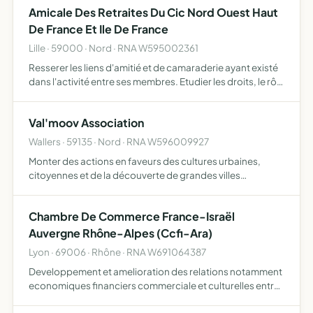
Amicale Des Retraites Du Cic Nord Ouest Haut
De France Et Ile De France
Lille · 59000 · Nord · RNA W595002361
Resserer les liens d'amitié et de camaraderie ayant existé
dans l'activité entre ses membres. Etudier les droits, le rôle
et les intérêts moraux et matériels de ses adhérents ...
Val'moov Association
Wallers · 59135 · Nord · RNA W596009927
Monter des actions en faveurs des cultures urbaines,
citoyennes et de la découverte de grandes villes
européennes
Chambre De Commerce France-Israël
Auvergne Rhône-Alpes (Ccfi-Ara)
Lyon · 69006 · Rhône · RNA W691064387
Developpement et amelioration des relations notamment
economiques financiers commerciale et culturelles entre
les 8 departements de la region rhone alpes