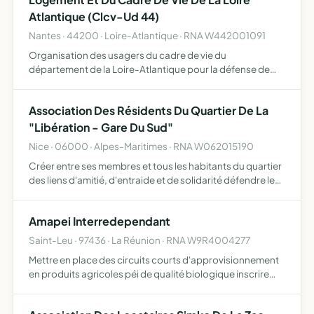
Atlantique (Clcv-Ud 44)
Nantes · 44200 · Loire-Atlantique · RNA W442001091
Organisation des usagers du cadre de vie du
département de la Loire-Atlantique pour la défense de
leurs intérêts et la promotion de leurs droits
Association Des Résidents Du Quartier De La
"Libération - Gare Du Sud"
Nice · 06000 · Alpes-Maritimes · RNA W062015190
Créer entre ses membres et tous les habitants du quartier
des liens d'amitié, d'entraide et de solidarité défendre les
intérêts des habitants et des résidents du quartier
Libération-Gare du Sud préserver les éléments du p…
Amapei Interredependant
Saint-Leu · 97436 · La Réunion · RNA W9R4004277
Mettre en place des circuits courts d'approvisionnement
en produits agricoles péi de qualité biologique inscrire
cette activité dans une démarche solidaire, de proximité,
favorisant l'insertion sociale proposer des atelie…