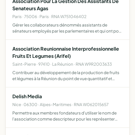
Association Pour La Gestion Des Assistants De
Senateurs Agas
Paris · 75006 · Paris · RNA W751046402
Gérer les collaborateurs dénommés assistants de
sénateurs employés par les parlementaires et qui ont pour
mission de seconder ceux-ci dans diverses tâches
relatives à l'exercice de leur mandat
Association Reunionnaise Interprofessionnelle
Fruits Et Legumes (Arifel)
Saint-Pierre · 97410 · La Réunion · RNA W9R2003633
Contribuer au développement de la production de fruits
et légumes à la Réunion du point de vue quantitatif et
qualitatif à destination du marché en frais, de la
transformation et de l'export et ce dans le souci, de
Delish Media
condit…
Nice · 06300 · Alpes-Maritimes · RNA W062015657
Permettre aux membres fondateurs d'utiliser le nom de
l'association comme descripteur pour les représenter
dans leurs transactions dématérialisées