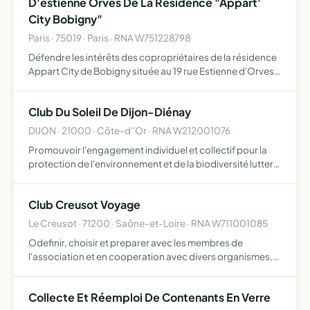
D'estienne Orves De La Residence "Appart'
City Bobigny"
Paris · 75019 · Paris · RNA W751228798
Défendre les intérêts des copropriétaires de la résidence
Appart City de Bobigny située au 19 rue Estienne d'Orves,
les assister et les représenter auprès des partenaires de
ladite résidence
Club Du Soleil De Dijon-Diénay
DIJON · 21000 · Côte-d''Or · RNA W212001076
Promouvoir l'engagement individuel et collectif pour la
protection de l'environnement et de la biodiversité lutter
contre toutes les formes de discrimination et
d'intolérance développer le naturisme conformément à
Club Creusot Voyage
son éth…
Le Creusot · 71200 · Saône-et-Loire · RNA W711001085
Odefinir, choisir et preparer avec les membres de
l'association et en cooperation avec divers organismes,
des journees recreatives, des voyages tant en france qu'a
l'etranger, dans le but de promou-
Collecte Et Réemploi De Contenants En Verre