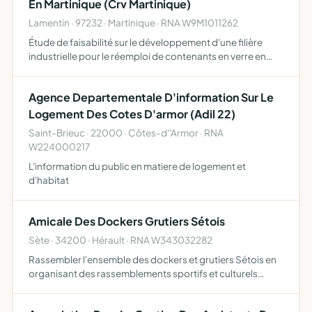
En Martinique (Crv Martinique)
Lamentin · 97232 · Martinique · RNA W9M1011262
Étude de faisabilité sur le développement d'une filière
industrielle pour le réemploi de contenants en verre en
Martinique
Agence Departementale D'information Sur Le
Logement Des Cotes D'armor (Adil 22)
Saint-Brieuc · 22000 · Côtes-d''Armor · RNA
W224000217
L'information du public en matiere de logement et
d'habitat
Amicale Des Dockers Grutiers Sétois
Sète · 34200 · Hérault · RNA W343032282
Rassembler l'ensemble des dockers et grutiers Sétois en
organisant des rassemblements sportifs et culturels
privilégier le lien social et intergénérationnel entre ses
membres