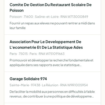
Comite De Gestion Du Restaurant Scolaire De
Poisson
Poisson · 71600 · Saône-et-Loire · RNA W713000849
Fournir un repas aux eleves ne pouvant rentrer a midi dans
leur famille
Association Pour Le Developpement De
L'econometrie Et De La Statistique Ades
Paris · 75015 · Paris · RNA W751091663
Promouvoir et développer la recherche fondamentale et
appliquée dans ses rapports avec la statistique
l'économétrie
Garage Solidaire 974
Sainte-Marie · 97438 · La Réunion · RNA W9R1005954
De faciliter la mobilité aux personnes en difficultés à faible
revenus, de contribuer à une politique de développement
social rayonnant sur la région Réunion et au-delà, à partir