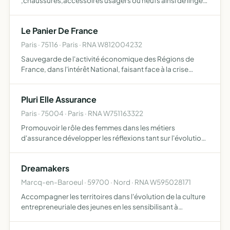
,chaussures,accessoires usagers ou neufs ainsi de linge
de maisons le tri , la distribution et la mise à disposition aux
nécessiteux à un prix symbolique l'association exer…
Le Panier De France
Paris · 75116 · Paris · RNA W812004232
Sauvegarde de l'activité économique des Régions de
France, dans l'intérêt National, faisant face à la crise
actuelle et plus récemment à l'embargo prononcé par
POUTINE qui a institué notre réflexion et nos actions le But
Pluri Elle Assurance
…
Paris · 75004 · Paris · RNA W751163322
Promouvoir le rôle des femmes dans les métiers
d'assurance développer les réflexions tant sur l'évolution
de ces métiers que sur la présence des femmes au sein
des structures de décision des entreprises dans l'activité
Dreamakers
sp…
Marcq-en-Baroeul · 59700 · Nord · RNA W595028171
Accompagner les territoires dans l'évolution de la culture
entrepreneuriale des jeunes en les sensibilisant à
l'entrepreneuriat