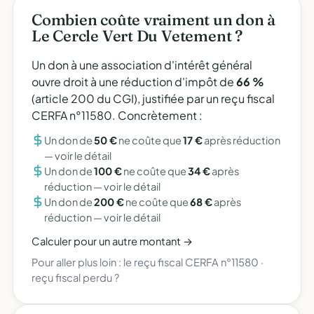
Combien coûte vraiment un don à
Le Cercle Vert Du Vetement ?
Un don à une association d'intérêt général
ouvre droit à une réduction d'impôt de
66 %
(article 200 du CGI), justifiée par un reçu fiscal
CERFA n°11580. Concrètement :
Un don de
50 €
ne coûte que
17 €
après réduction
—
voir le détail
Un don de
100 €
ne coûte que
34 €
après
réduction —
voir le détail
Un don de
200 €
ne coûte que
68 €
après
réduction —
voir le détail
Calculer pour un autre montant →
Pour aller plus loin :
le reçu fiscal CERFA n°11580
·
reçu fiscal perdu ?