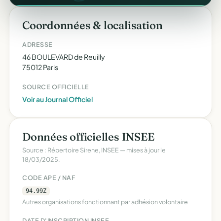
Coordonnées & localisation
ADRESSE
46 BOULEVARD de Reuilly
75012 Paris
SOURCE OFFICIELLE
Voir au Journal Officiel
Données officielles INSEE
Source : Répertoire Sirene, INSEE — mises à jour le
18/03/2025.
CODE APE / NAF
94.99Z
Autres organisations fonctionnant par adhésion volontaire
DATE D'INSCRIPTION INSEE