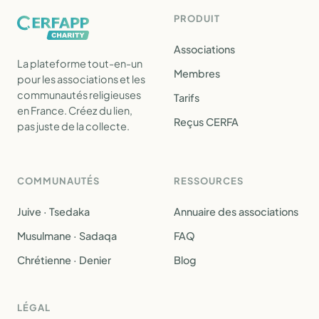
PRODUIT
Associations
La plateforme tout-en-un
Membres
pour les associations et les
communautés religieuses
Tarifs
en France. Créez du lien,
Reçus CERFA
pas juste de la collecte.
COMMUNAUTÉS
RESSOURCES
Juive · Tsedaka
Annuaire des associations
Musulmane · Sadaqa
FAQ
Chrétienne · Denier
Blog
LÉGAL