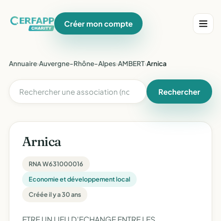
Créer mon compte
Annuaire
›
Auvergne-Rhône-Alpes
›
AMBERT
›
Arnica
Rechercher
Arnica
RNA W631000016
Economie et développement local
Créée il y a 30 ans
ETRE UN LIEU D'ECHANGE ENTRE LES