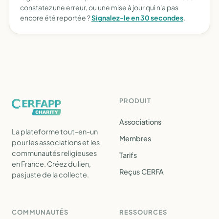
constatez une erreur, ou une mise à jour qui n'a pas
encore été reportée ?
Signalez-le en 30 secondes
.
PRODUIT
Associations
La plateforme tout-en-un
Membres
pour les associations et les
communautés religieuses
Tarifs
en France. Créez du lien,
Reçus CERFA
pas juste de la collecte.
COMMUNAUTÉS
RESSOURCES