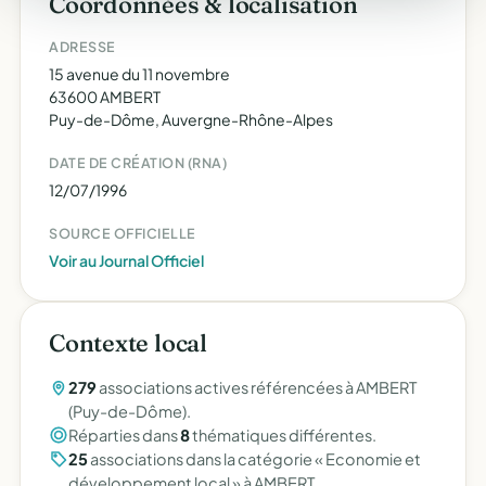
Coordonnées & localisation
ADRESSE
15 avenue du 11 novembre
63600 AMBERT
Puy-de-Dôme, Auvergne-Rhône-Alpes
DATE DE CRÉATION (RNA)
12/07/1996
SOURCE OFFICIELLE
Voir au Journal Officiel
Contexte local
279
associations actives référencées à AMBERT
(Puy-de-Dôme).
Réparties dans
8
thématiques différentes.
25
associations dans la catégorie « Economie et
développement local » à AMBERT.