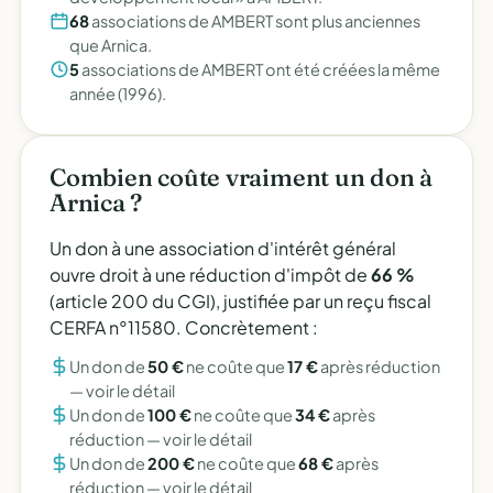
68
associations de AMBERT sont plus anciennes
que Arnica.
5
associations de AMBERT ont été créées la même
année (1996).
Combien coûte vraiment un don à
Arnica ?
Un don à une association d'intérêt général
ouvre droit à une réduction d'impôt de
66 %
(article 200 du CGI), justifiée par un reçu fiscal
CERFA n°11580. Concrètement :
Un don de
50 €
ne coûte que
17 €
après réduction
—
voir le détail
Un don de
100 €
ne coûte que
34 €
après
réduction —
voir le détail
Un don de
200 €
ne coûte que
68 €
après
réduction —
voir le détail