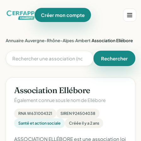
Créer mon compte
Annuaire
›
Auvergne-Rhône-Alpes
›
Ambert
›
Association Ellébore
Rechercher
Association Ellébore
Également connue sous le nom de
Ellébore
RNA W631004321
SIREN 924504038
Santé et action sociale
Créée il y a 2 ans
ASSOCIATION ELLÉBORE est une association loi