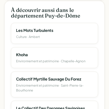
À découvrir aussi dans le
département Puy-de-Dôme
Les Mots Turbulents
Culture · Ambert
Khoha
Environnement et patrimoine · Chapelle-Agnon
Collectif Myrtille Sauvage Du Forez
Environnement et patrimoine · Saint-Pierre-la-
Bourlhonne
Le Collectif Des Daronnes Savinoises