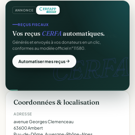
ANNONCE
REÇUS FISCAUX
Vos reçus
CERFA
automatiques.
Générés et envoyés à vos donateurs en un clic,
conformes au modèle officiel n°11580.
CERFA.
Automatiser mes reçus
Coordonnées & localisation
ADRESSE
avenue Georges Clemenceau
63600 Ambert
Puy-de-Dôme, Auvergne-Rhône-Alpes