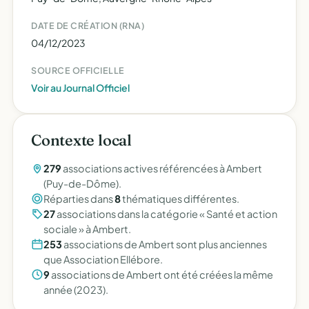
DATE DE CRÉATION (RNA)
04/12/2023
SOURCE OFFICIELLE
Voir au Journal Officiel
Contexte local
279
associations actives référencées à Ambert
(Puy-de-Dôme).
Réparties dans
8
thématiques différentes.
27
associations dans la catégorie « Santé et action
sociale » à Ambert.
253
associations de Ambert sont plus anciennes
que Association Ellébore.
9
associations de Ambert ont été créées la même
année (2023).