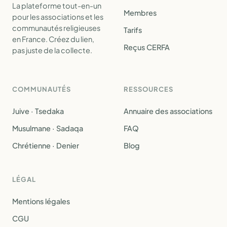
La plateforme tout-en-un
Membres
pour les associations et les
communautés religieuses
Tarifs
en France. Créez du lien,
Reçus CERFA
pas juste de la collecte.
COMMUNAUTÉS
RESSOURCES
Juive · Tsedaka
Annuaire des associations
Musulmane · Sadaqa
FAQ
Chrétienne · Denier
Blog
LÉGAL
Mentions légales
CGU