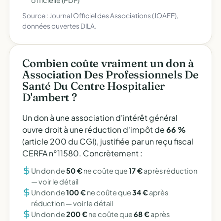
officielle (PDF)
Source : Journal Officiel des Associations (JOAFE),
données ouvertes DILA.
Combien coûte vraiment un don à
Association Des Professionnels De
Santé Du Centre Hospitalier
D'ambert ?
Un don à une association d'intérêt général
ouvre droit à une réduction d'impôt de
66 %
(article 200 du CGI), justifiée par un reçu fiscal
CERFA n°11580. Concrètement :
Un don de
50 €
ne coûte que
17 €
après réduction
—
voir le détail
Un don de
100 €
ne coûte que
34 €
après
réduction —
voir le détail
Un don de
200 €
ne coûte que
68 €
après