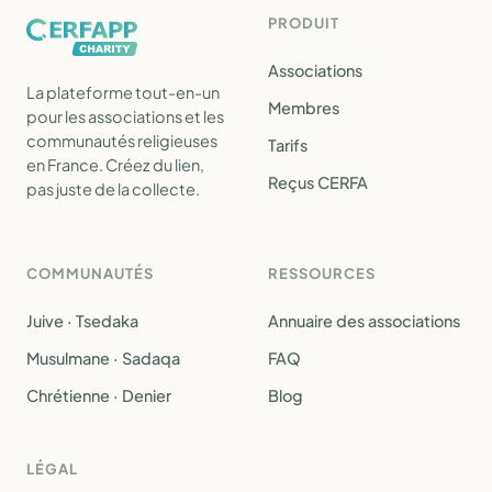
PRODUIT
Associations
La plateforme tout-en-un
Membres
pour les associations et les
communautés religieuses
Tarifs
en France. Créez du lien,
Reçus CERFA
pas juste de la collecte.
COMMUNAUTÉS
RESSOURCES
Juive · Tsedaka
Annuaire des associations
Musulmane · Sadaqa
FAQ
Chrétienne · Denier
Blog
LÉGAL