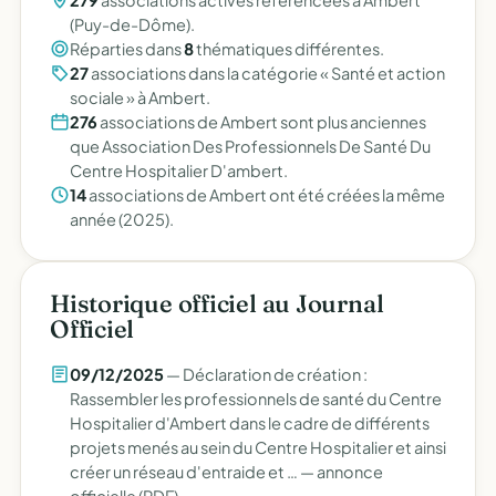
279
associations actives référencées à Ambert
(Puy-de-Dôme).
Réparties dans
8
thématiques différentes.
27
associations dans la catégorie « Santé et action
sociale » à Ambert.
276
associations de Ambert sont plus anciennes
que Association Des Professionnels De Santé Du
Centre Hospitalier D'ambert.
14
associations de Ambert ont été créées la même
année (2025).
Historique officiel au Journal
Officiel
09/12/2025
— Déclaration de création :
Rassembler les professionnels de santé du Centre
Hospitalier d'Ambert dans le cadre de différents
projets menés au sein du Centre Hospitalier et ainsi
créer un réseau d'entraide et … —
annonce