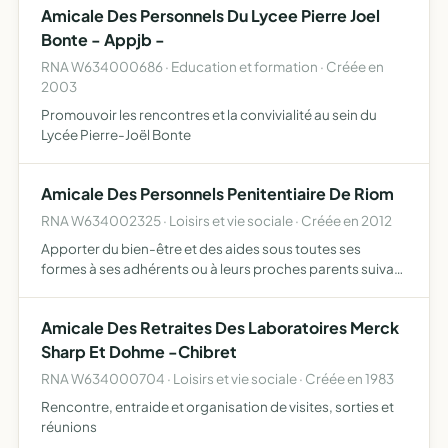
Amicale Des Personnels Du Lycee Pierre Joel
Bonte - Appjb -
RNA W634000686 · Education et formation · Créée en
2003
Promouvoir les rencontres et la convivialité au sein du
Lycée Pierre-Joël Bonte
Amicale Des Personnels Penitentiaire De Riom
RNA W634002325 · Loisirs et vie sociale · Créée en 2012
Apporter du bien-être et des aides sous toutes ses
formes à ses adhérents ou à leurs proches parents suivant
les dispositions étudiées en assemblée générale
organisation de l'arbre de Noël des personnels
Amicale Des Retraites Des Laboratoires Merck
pénitentiaires de…
Sharp Et Dohme -Chibret
RNA W634000704 · Loisirs et vie sociale · Créée en 1983
Rencontre, entraide et organisation de visites, sorties et
réunions