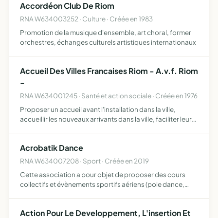
Accordéon Club De Riom
RNA W634003252 · Culture · Créée en 1983
Promotion de la musique d'ensemble, art choral, former
orchestres, échanges culturels artistiques internationaux
Accueil Des Villes Francaises Riom - A.v.f. Riom
-
RNA W634001245 · Santé et action sociale · Créée en 1976
Proposer un accueil avant l'installation dans la ville,
accueillir les nouveaux arrivants dans la ville, faciliter leur
adaptation par la création d'un tissu relationnel,
contribuer à la mise en valeur de la qualité de la…
Acrobatik Dance
RNA W634007208 · Sport · Créée en 2019
Cette association a pour objet de proposer des cours
collectifs et évènements sportifs aériens (pole dance,
cerceau aérien, chair dance) ces cours et évènements
sont soumis au règlement par l'adhérent des tarifs prévus
Action Pour Le Developpement, L'insertion Et
au…