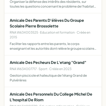
Organiser la défense des intérêts des résidents, sur
toutes les questions concernant le problème de l'habitat
et de l'urbanisme défense du foyer, sécurité de la famille,
santé publique, prix des loyers et prestations, équ…
Amicale Des Parents D'élèves Du Groupe
Scolaire Pierre Brossolette
RNA W634003525 · Education et formation · Créée en
2015
Faciliter les rapports entre les parents, le corps
enseignant et les autorités dont relève le groupe scolaire
proposer des activités périscolaires festives, sportives,
culturelles à l'intention des élèves et de leur famil…
Amicale Des Pecheurs De L'etang "Grand"
RNA W634007717 · Sport · Créée en 2023
Gestion piscicole et halieutique de l'étang Grand de
Pulvérières
Amicale Des Personnels Du College Michel De
L'hospital De Riom