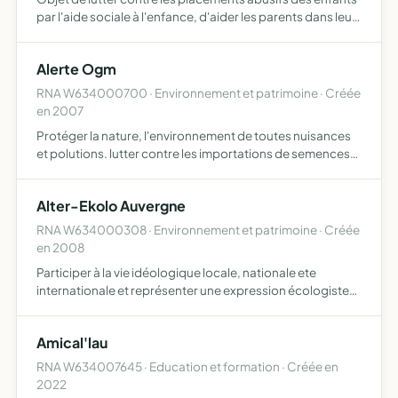
par l'aide sociale à l'enfance, d'aider les parents dans leur
combat pour récupérer la garde de leurs enfants, de
dénoncer les dérives des services sociaux, ainsi …
Alerte Ogm
RNA W634000700 · Environnement et patrimoine · Créée
en 2007
Protéger la nature, l'environnement de toutes nuisances
et polutions. lutter contre les importations de semences
et aliments, de cultures de plantes génétiquement
modifiées et de plantes mutagènes pouvant porter
Alter-Ekolo Auvergne
atteinte …
RNA W634000308 · Environnement et patrimoine · Créée
en 2008
Participer à la vie idéologique locale, nationale ete
internationale et représenter une expression écologiste
vivante. agir ds ts les domaines relevant de l'écologie, du
social, de l'altermondialisme promouvoir l'éduca- t…
Amical'lau
RNA W634007645 · Education et formation · Créée en
2022