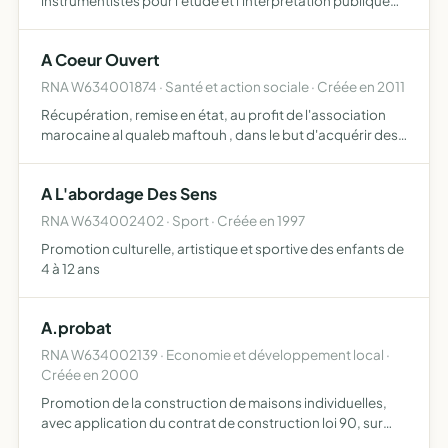
instrumentistes pour l'étude et l'interprétation publique
d'oeuvres musicales
A Coeur Ouvert
RNA W634001874 · Santé et action sociale · Créée en 2011
Récupération, remise en état, au profit de l'association
marocaine al qualeb maftouh , dans le but d'acquérir des
camions-ordures et de mettre en place un système de
ramassage des ordures à OUEDZEM au Maroc cette
A L'abordage Des Sens
démarche…
RNA W634002402 · Sport · Créée en 1997
Promotion culturelle, artistique et sportive des enfants de
4 à 12 ans
A.probat
RNA W634002139 · Economie et développement local ·
Créée en 2000
Promotion de la construction de maisons individuelles,
avec application du contrat de construction loi 90, sur
l'ensemble de son projet, de son montage financier à sa