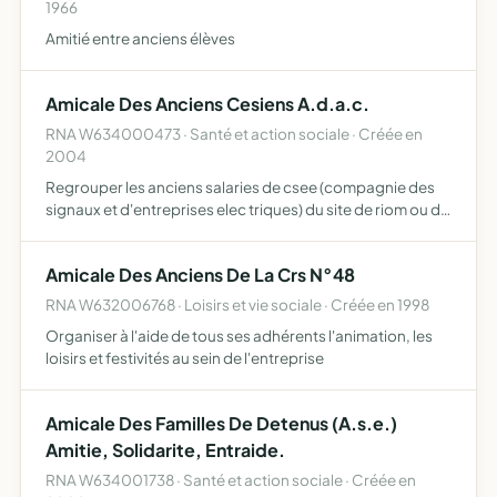
1966
Amitié entre anciens élèves
Amicale Des Anciens Cesiens A.d.a.c.
RNA W634000473 · Santé et action sociale · Créée en
2004
Regrouper les anciens salaries de csee (compagnie des
signaux et d'entreprises elec triques) du site de riom ou de
l'une de ses filiales (voir article 5) et leurs conjoints afin de
traiter leurs besoins en termes d'assura…
Amicale Des Anciens De La Crs N°48
RNA W632006768 · Loisirs et vie sociale · Créée en 1998
Organiser à l'aide de tous ses adhérents l'animation, les
loisirs et festivités au sein de l'entreprise
Amicale Des Familles De Detenus (A.s.e.)
Amitie, Solidarite, Entraide.
RNA W634001738 · Santé et action sociale · Créée en