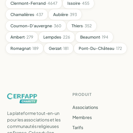
Clermont-Ferrand
· 4647
Issoire
· 455
Chamalières
· 437
Aubière
· 393
Cournon-D'auvergne
· 360
Thiers
· 352
Ambert
· 279
Lempdes
· 226
Beaumont
· 194
Romagnat
· 189
Gerzat
· 181
Pont-Du-Château
· 172
PRODUIT
Associations
La plateforme tout-en-un
Membres
pour les associations et les
communautés religieuses
Tarifs
en France. Créez du lien,