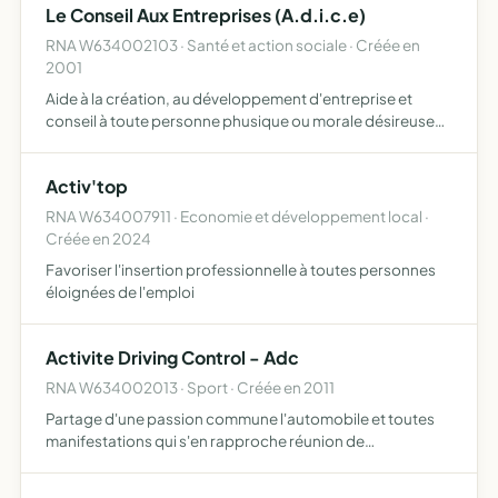
Le Conseil Aux Entreprises (A.d.i.c.e)
RNA W634002103 · Santé et action sociale · Créée en
2001
Aide à la création, au développement d'entreprise et
conseil à toute personne phusique ou morale désireuse
de découvrir un marché insertion de personnes en rupture
avec l'emploi par la création d'entreprise formation aux …
Activ'top
RNA W634007911 · Economie et développement local ·
Créée en 2024
Favoriser l'insertion professionnelle à toutes personnes
éloignées de l'emploi
Activite Driving Control - Adc
RNA W634002013 · Sport · Créée en 2011
Partage d'une passion commune l'automobile et toutes
manifestations qui s'en rapproche réunion de
propriétaires et passionnés de véhicules organisation ou
participation à des rassemblements, évènements de