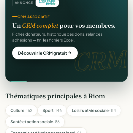
ANNONCE
CRM ASSOCIATIF
Un
CRM complet
pour vos membres.
Fiches donateurs, historique des dons, relances,
adhésions — fini les fichiers Excel.
CRM.
Découvrir le CRM gratuit
Thématiques principales à Riom
Culture
· 162
Sport
· 146
Loisirs et vie sociale
· 114
Santé et action sociale
· 86
Economie et développement local
· 66