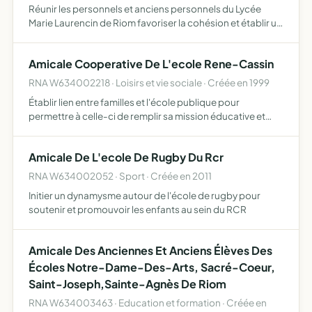
Réunir les personnels et anciens personnels du Lycée
Marie Laurencin de Riom favoriser la cohésion et établir un
climat de bien-être et de partage lors de moments de
convivialité
Amicale Cooperative De L'ecole Rene-Cassin
RNA W634002218 · Loisirs et vie sociale · Créée en 1999
Établir lien entre familles et l'école publique pour
permettre à celle-ci de remplir sa mission éducative et
sociale prolonger l'oeuvre scolaire en promouvant
l'education populaire, notamment par l'organisation
Amicale De L'ecole De Rugby Du Rcr
d'activité…
RNA W634002052 · Sport · Créée en 2011
Initier un dynamysme autour de l'école de rugby pour
soutenir et promouvoir les enfants au sein du RCR
Amicale Des Anciennes Et Anciens Élèves Des
Écoles Notre-Dame-Des-Arts, Sacré-Coeur,
Saint-Joseph,Sainte-Agnès De Riom
RNA W634003463 · Education et formation · Créée en