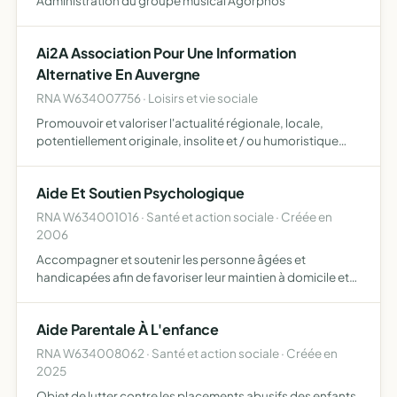
Administration du groupe musical Agorphos
Ai2A Association Pour Une Information
Alternative En Auvergne
RNA W634007756 · Loisirs et vie sociale
Promouvoir et valoriser l'actualité régionale, locale,
potentiellement originale, insolite et / ou humoristique
d'Auvergne, sans incitation à la violence ou la haine Cette
actualité ne poursuit aucun but politique Mettre …
Aide Et Soutien Psychologique
RNA W634001016 · Santé et action sociale · Créée en
2006
Accompagner et soutenir les personne âgées et
handicapées afin de favoriser leur maintien à domicile et
en institution médicalisée ou non
Aide Parentale À L'enfance
RNA W634008062 · Santé et action sociale · Créée en
2025
Objet de lutter contre les placements abusifs des enfants