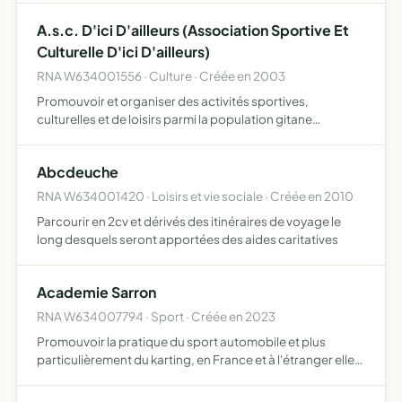
réalisation finale, promotion des membres de l'uncmi d…
A.s.c. D'ici D'ailleurs (Association Sportive Et
Culturelle D'ici D'ailleurs)
RNA W634001556 · Culture · Créée en 2003
Promouvoir et organiser des activités sportives,
culturelles et de loisirs parmi la population gitane
sédentarisée de Mozac (63)
Abcdeuche
RNA W634001420 · Loisirs et vie sociale · Créée en 2010
Parcourir en 2cv et dérivés des itinéraires de voyage le
long desquels seront apportées des aides caritatives
Academie Sarron
RNA W634007794 · Sport · Créée en 2023
Promouvoir la pratique du sport automobile et plus
particulièrement du karting, en France et à l'étranger elle
pourra organiser des évènements sportifs et culturels
relatifs au karting mettre en place des séances d'entraî…