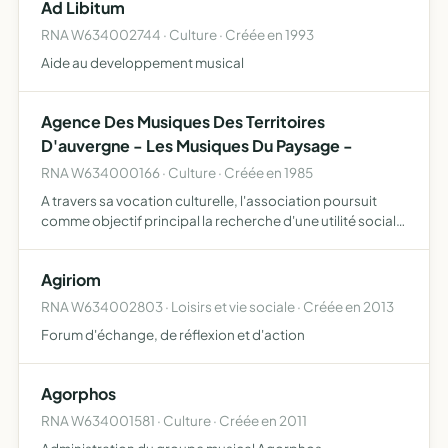
Ad Libitum
sport automobile…
RNA W634002744 · Culture · Créée en 1993
Aide au developpement musical
Agence Des Musiques Des Territoires
D'auvergne - Les Musiques Du Paysage -
RNA W634000166 · Culture · Créée en 1985
A travers sa vocation culturelle, l'association poursuit
comme objectif principal la recherche d'une utilité sociale
- elle contribue à la préservation et au développement du
lien social ou au maintien et au renforcement …
Agiriom
RNA W634002803 · Loisirs et vie sociale · Créée en 2013
Forum d'échange, de réflexion et d'action
Agorphos
RNA W634001581 · Culture · Créée en 2011