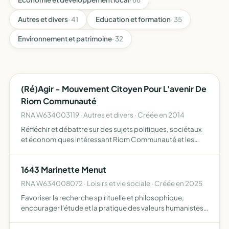
Autres et divers
· 41
Education et formation
· 35
Environnement et patrimoine
· 32
(Ré)Agir - Mouvement Citoyen Pour L'avenir De
Riom Communauté
RNA W634003119 · Autres et divers · Créée en 2014
Réfléchir et débattre sur des sujets politiques, sociétaux
et économiques intéressant Riom Communauté et les
échelles territoriales infra et supra communautaires
1643 Marinette Menut
RNA W634008072 · Loisirs et vie sociale · Créée en 2025
Favoriser la recherche spirituelle et philosophique,
encourager l'étude et la pratique des valeurs humanistes,
éthiques et morales, promouvoir la solidarité, l'entraide et
l'harmonie entre ses membres et dans la société, …