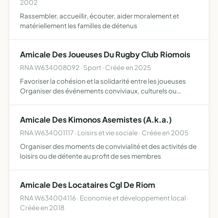
2002
Rassembler, accueillir, écouter, aider moralement et
matériellement les familles de détenus
Amicale Des Joueuses Du Rugby Club Riomois
RNA W634008092 · Sport · Créée en 2025
Favoriser la cohésion et la solidarité entre les joueuses
Organiser des événements conviviaux, culturels ou
sportifs représenter les joueuses auprès du club
promouvoir le rugby féminin au sein et en dehors du club
Amicale Des Kimonos Asemistes (A.k.a.)
RNA W634001117 · Loisirs et vie sociale · Créée en 2005
Organiser des moments de convivialité et des activités de
loisirs ou de détente au profit de ses membres
Amicale Des Locataires Cgl De Riom
RNA W634004116 · Economie et développement local ·
Créée en 2018