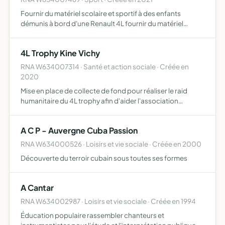
Fournir du matériel scolaire et sportif à des enfants
démunis à bord d'une Renault 4L fournir du matériel
humanitaire à des français dans le besoin, tel des denrées
non-périssables l'association est à but non-lucratif
4L Trophy Kine Vichy
RNA W634007314 · Santé et action sociale · Créée en
2020
Mise en place de collecte de fond pour réaliser le raid
humanitaire du 4L trophy afin d'aider l'association
''Enfants du désert''
A C P - Auvergne Cuba Passion
RNA W634000526 · Loisirs et vie sociale · Créée en 2000
Découverte du terroir cubain sous toutes ses formes
A Cantar
RNA W634002987 · Loisirs et vie sociale · Créée en 1994
Éducation populaire rassembler chanteurs et