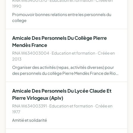
RNA W634001370 · Education et formation · Créée en
1990
Promouvoir bonnes relations entre les personnels du
college
Amicale Des Personnels Du Collège Pierre
Mendès France
RNA W634003004 · Education et formation · Créée en
2013
Organiser des activités (repas, activités diverses) pour
des personnels du collège Pierre Mendès France de Riom
et accompagner les collègues dans les évènements de
leur vie personnelle et professionnelle
Amicale Des Personnels Du Lycée Claude Et
Pierre Virlogeux (Aplv)
RNA W634003391 · Education et formation · Créée en
1977
Amitié et solidarité