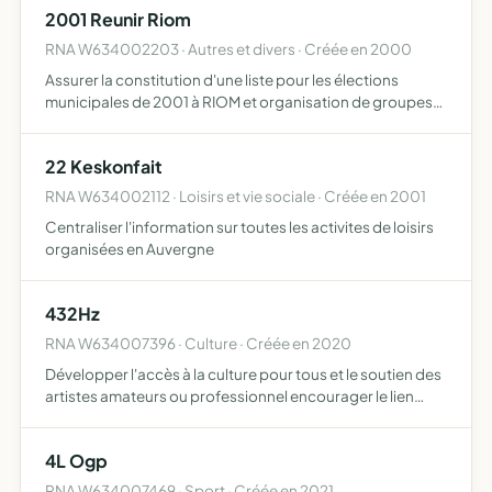
2001 Reunir Riom
RNA W634002203 · Autres et divers · Créée en 2000
Assurer la constitution d'une liste pour les élections
municipales de 2001 à RIOM et organisation de groupes
de réflexion et de rencontres avec les habitants de Riom
assurer le soutien à un candidat aux élections cantonal…
22 Keskonfait
RNA W634002112 · Loisirs et vie sociale · Créée en 2001
Centraliser l'information sur toutes les activites de loisirs
organisées en Auvergne
432Hz
RNA W634007396 · Culture · Créée en 2020
Développer l'accès à la culture pour tous et le soutien des
artistes amateurs ou professionnel encourager le lien
social au travers de ses activités musicales et culturelles
impliquer ses membres en les rendant acteurs au…
4L Ogp
RNA W634007469 · Sport · Créée en 2021