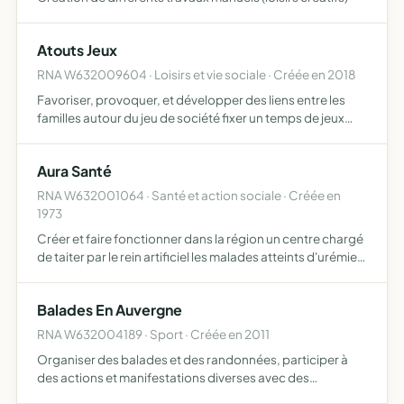
Atouts Jeux
RNA W632009604 · Loisirs et vie sociale · Créée en 2018
Favoriser, provoquer, et développer des liens entre les
familles autour du jeu de société fixer un temps de jeux
collectif en famille dans le respect des personnes, des
règles du jeu et du matériel créer et développer des…
Aura Santé
RNA W632001064 · Santé et action sociale · Créée en
1973
Créer et faire fonctionner dans la région un centre chargé
de taiter par le rein artificiel les malades atteints d'urémie
chronique et favoriser le développement de
l'hémodialyse à domicile
Balades En Auvergne
RNA W632004189 · Sport · Créée en 2011
Organiser des balades et des randonnées, participer à
des actions et manifestations diverses avec des
passionnés de véhicules motorisés de type moto, trike et