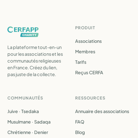
PRODUIT
Associations
La plateforme tout-en-un
Membres
pour les associations et les
communautés religieuses
Tarifs
en France. Créez du lien,
Reçus CERFA
pas juste de la collecte.
COMMUNAUTÉS
RESSOURCES
Juive · Tsedaka
Annuaire des associations
Musulmane · Sadaqa
FAQ
Chrétienne · Denier
Blog