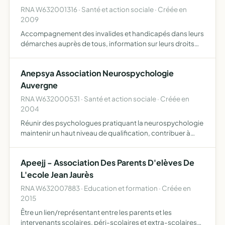
RNA W632001316 · Santé et action sociale · Créée en
2009
Accompagnement des invalides et handicapés dans leurs
démarches auprès de tous, information sur leurs droits
ignorés, éster en justice
Anepsya Association Neurospychologie
Auvergne
RNA W632000531 · Santé et action sociale · Créée en
2004
Réunir des psychologues pratiquant la neurospychologie
maintenir un haut niveau de qualification, contribuer à
l'info rmation du public sur les buts et les moyens de la
neuropsychologie
Apeejj - Association Des Parents D'elèves De
L'ecole Jean Jaurès
RNA W632007883 · Education et formation · Créée en
2015
Être un lien/représentant entre les parents et les
intervenants scolaires, péri-scolaires et extra-scolaires