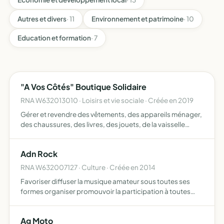
Autres et divers
· 11
Environnement et patrimoine
· 10
Education et formation
· 7
"A Vos Côtés" Boutique Solidaire
RNA W632013010 · Loisirs et vie sociale · Créée en 2019
Gérer et revendre des vêtements, des appareils ménager,
des chaussures, des livres, des jouets, de la vaisselle
d'occasion les bénéfices seront utilisés pour nos frais de
fonctionnement l'achat de matériel et aide ponctue…
Adn Rock
RNA W632007127 · Culture · Créée en 2014
Favoriser diffuser la musique amateur sous toutes ses
formes organiser promouvoir la participation à toutes
manifestations favorisant cette connaissance
Ag Moto