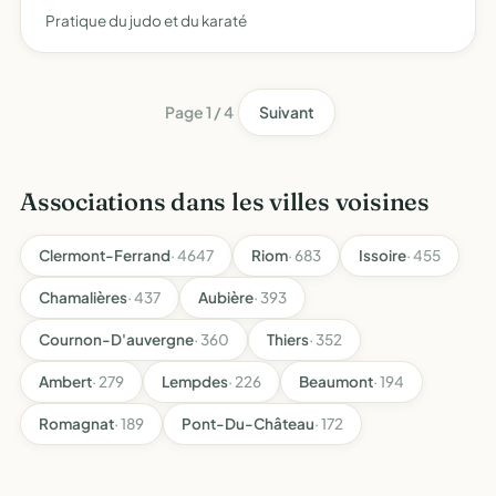
Pratique du judo et du karaté
Page 1 / 4
Suivant
Associations dans les villes voisines
Clermont-Ferrand
· 4647
Riom
· 683
Issoire
· 455
Chamalières
· 437
Aubière
· 393
Cournon-D'auvergne
· 360
Thiers
· 352
Ambert
· 279
Lempdes
· 226
Beaumont
· 194
Romagnat
· 189
Pont-Du-Château
· 172