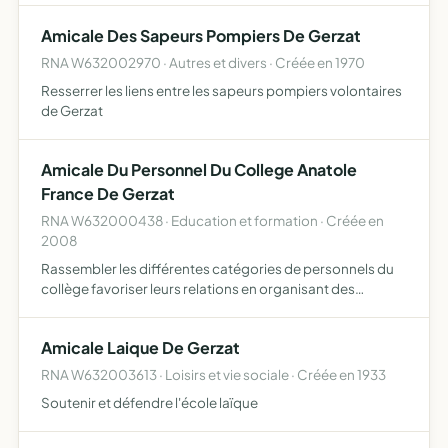
Amicale Des Sapeurs Pompiers De Gerzat
RNA W632002970 · Autres et divers · Créée en 1970
Resserrer les liens entre les sapeurs pompiers volontaires
de Gerzat
Amicale Du Personnel Du College Anatole
France De Gerzat
RNA W632000438 · Education et formation · Créée en
2008
Rassembler les différentes catégories de personnels du
collège favoriser leurs relations en organisant des
manifestations favorisant la convivialité animations
diverses, tapas, galette des rois et autres. Assurer l'achat
Amicale Laique De Gerzat
…
RNA W632003613 · Loisirs et vie sociale · Créée en 1933
Soutenir et défendre l'école laïque