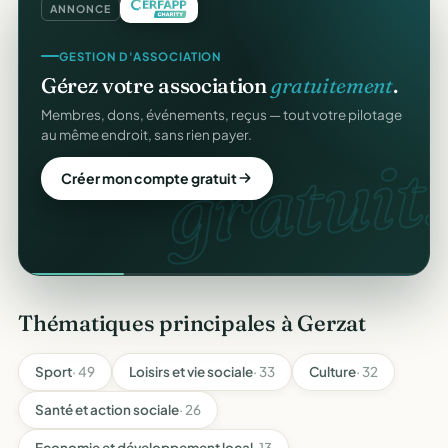
ANNONCE
GESTION D'ASSOCIATION
Gérez votre association
gratuitement
.
Membres, dons, événements, reçus — tout votre pilotage
au même endroit, sans rien payer.
gratuit.
Créer mon compte gratuit
Thématiques principales à Gerzat
Sport
· 49
Loisirs et vie sociale
· 33
Culture
· 32
Santé et action sociale
· 26
Economie et développement local
· 13