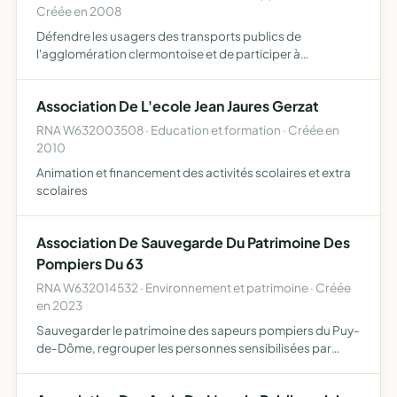
Créée en 2008
Défendre les usagers des transports publics de
l'agglomération clermontoise et de participer à
l'amélioration de son fonctionnement
Association De L'ecole Jean Jaures Gerzat
RNA W632003508 · Education et formation · Créée en
2010
Animation et financement des activités scolaires et extra
scolaires
Association De Sauvegarde Du Patrimoine Des
Pompiers Du 63
RNA W632014532 · Environnement et patrimoine · Créée
en 2023
Sauvegarder le patrimoine des sapeurs pompiers du Puy-
de-Dôme, regrouper les personnes sensibilisées par
cette mission, faciliter l'acquisition et l'entretien du
matériel, des équipements et des documents ayant été ou