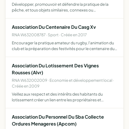
Développer, promouvoir et défendre la pratique de la
pêche, et tous objets similaires, connexes ou
complémentaires ou susceptibles d'en favoriser la
réalisation ou le développement
Association Du Centenaire Du Casg Xv
RNA W632008787 · Sport · Créée en 2017
Encourager la pratique amateur du rugby, l'animation du
club et la préparation des festivités pour le centenaire du
CASG XV
Association Du Lotissement Des Vignes
Rousses (Alvr)
RNA W632002009 · Economie et développement local ·
Créée en 2009
Veillez aux respect et des intérêts des habitants du
lotissement créer un lien entre les propriétaires et
locataires du lotissement créer annuellement une journée
entre voisin
Association Du Personnel Du Sba Collecte
Ordures Menageres (Apcom)