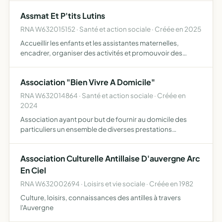
de rencontres d'information de formation de consultin…
Assmat Et P'tits Lutins
RNA W632015152 · Santé et action sociale · Créée en 2025
Accueillir les enfants et les assistantes maternelles,
encadrer, organiser des activités et promouvoir des
actions dans un but non lucratif
Association "Bien Vivre A Domicile"
RNA W632014864 · Santé et action sociale · Créée en
2024
Association ayant pour but de fournir au domicile des
particuliers un ensemble de diverses prestations
répondant à un besoin à caractère social
Association Culturelle Antillaise D'auvergne Arc
En Ciel
RNA W632002694 · Loisirs et vie sociale · Créée en 1982
Culture, loisirs, connaissances des antilles à travers
l'Auvergne