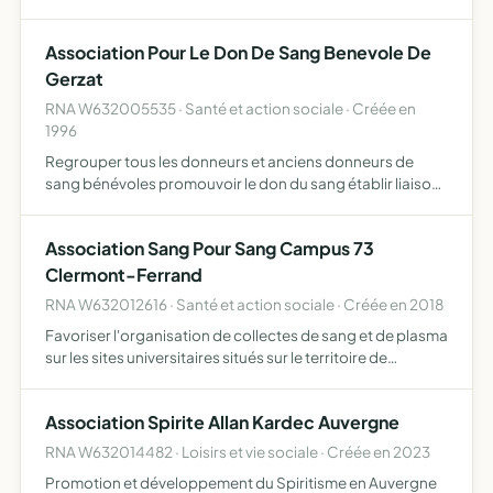
maison de retraite à Gerzat assurer sur la commune un lieu
d'accueil agréable et proche de la famille veiller …
Association Pour Le Don De Sang Benevole De
Gerzat
RNA W632005535 · Santé et action sociale · Créée en
1996
Regrouper tous les donneurs et anciens donneurs de
sang bénévoles promouvoir le don du sang établir liaison
avec les donneurs de sang et l'établissement 63
Association Sang Pour Sang Campus 73
Clermont-Ferrand
RNA W632012616 · Santé et action sociale · Créée en 2018
Favoriser l'organisation de collectes de sang et de plasma
sur les sites universitaires situés sur le territoire de
Clermont Auvergne Métropole celle-ci n'agira que dans le
cadre de la convention nationale conclue entre l…
Association Spirite Allan Kardec Auvergne
RNA W632014482 · Loisirs et vie sociale · Créée en 2023
Promotion et développement du Spiritisme en Auvergne