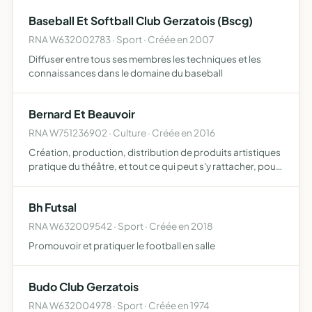
moto-trike, et véhicule 4X4 certaines de ces actions
Baseball Et Softball Club Gerzatois (Bscg)
pourront …
RNA W632002783 · Sport · Créée en 2007
Diffuser entre tous ses membres les techniques et les
connaissances dans le domaine du baseball
Bernard Et Beauvoir
RNA W751236902 · Culture · Créée en 2016
Création, production, distribution de produits artistiques
pratique du théâtre, et tout ce qui peut s'y rattacher, pour
améliorer et développer cet art
Bh Futsal
RNA W632009542 · Sport · Créée en 2018
Promouvoir et pratiquer le football en salle
Budo Club Gerzatois
RNA W632004978 · Sport · Créée en 1974