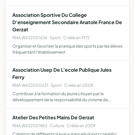
Association Sportive Du College
D'enseignement Secondaire Anatole France De
Gerzat
RNA W632001636 · Sport · Créée en 1972
Organiser et favoriser la pratique des sports par les élèves
fréquentant l'établissement
Association Usep De L'ecole Publique Jules
Ferry
RNA W632000431 · Sport · Créée en 2008
Contribuer à la formation du jeune citoyen par le
développement de la responsabilité du civisme de
l'autonomie au travers de la pratique d'activités physiques
sportives d'activités socio culturelles Se situant dans un
Atelier Des Petites Mains De Gerzat
cad…
RNA W632001865 · Culture · Créée en 2009
Création de différents travaux manuels (loisirs créatifs)