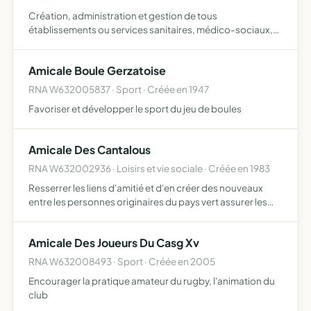
Création, administration et gestion de tous
établissements ou services sanitaires, médico-sociaux,
sociaux, de formation et d'insertion acquérir, céder, louer,
entretenir et aménager tous les biens meubles et
Amicale Boule Gerzatoise
immeubles né…
RNA W632005837 · Sport · Créée en 1947
Favoriser et développer le sport du jeu de boules
Amicale Des Cantalous
RNA W632002936 · Loisirs et vie sociale · Créée en 1983
Resserrer les liens d'amitié et d'en créer des nouveaux
entre les personnes originaires du pays vert assurer les
représentations de l'association auprès de tous
organismes ou administrations animer, promouvoir toute
Amicale Des Joueurs Du Casg Xv
activ…
RNA W632008493 · Sport · Créée en 2005
Encourager la pratique amateur du rugby, l'animation du
club