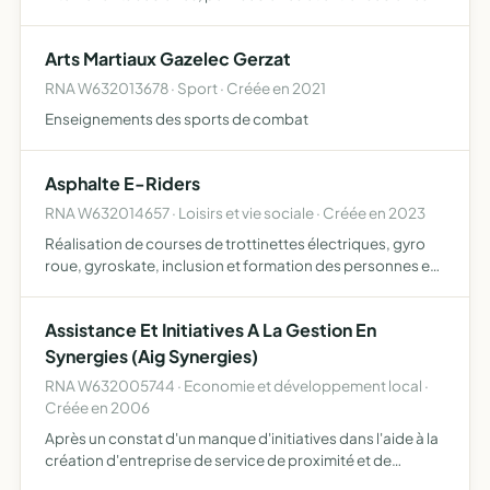
du groupe scolaire Jean Jaurès de Gerzat, pour les écoles
maternelle et élémentaire participer selon les besoins…
Arts Martiaux Gazelec Gerzat
RNA W632013678 · Sport · Créée en 2021
Enseignements des sports de combat
Asphalte E-Riders
RNA W632014657 · Loisirs et vie sociale · Créée en 2023
Réalisation de courses de trottinettes électriques, gyro
roue, gyroskate, inclusion et formation des personnes en
situation de handicap pour la pratique de trottinettes
formation, réglementation et bonnes pratiques (sécur…
Assistance Et Initiatives A La Gestion En
Synergies (Aig Synergies)
RNA W632005744 · Economie et développement local ·
Créée en 2006
Après un constat d'un manque d'initiatives dans l'aide à la
création d'entreprise de service de proximité et de
sauvegarde des très petites entreprises créer un espace