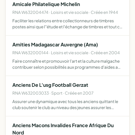
Amicale Philatelique Michelin
RNA W632004474 · Loisirs et vie sociale · Créée en 1944
Faciliter les relations entre collectionneurs de timbres
postes ainsi que l''étude et l'échange de timbres et tout ce
qui ntéresse la philatélie
Amities Madagascar Auvergne (Ama)
RNA W632000144 · Loisirs et vie sociale · Créée en 2004
Faire connaître et promouvoir l'art et la culture malgache
contribuer selon possibilités aux programmes d'aides au
développement à Madagascar
Anciens De L'usg Football Gerzat
RNA W632003033 · Sport · Créée en 2007
Assurer une dynamique avec tous les anciens quittant le
club soutenir le club au niveau des jeunes assurer les
évènements particuliers
Anciens Macons Invalides France Afrique Du
Nord