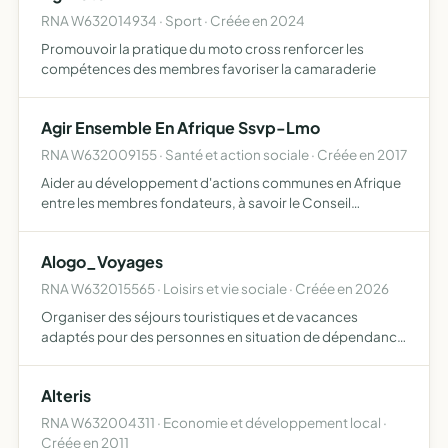
RNA W632014934 · Sport · Créée en 2024
Promouvoir la pratique du moto cross renforcer les
compétences des membres favoriser la camaraderie
Agir Ensemble En Afrique Ssvp-Lmo
RNA W632009155 · Santé et action sociale · Créée en 2017
Aider au développement d'actions communes en Afrique
entre les membres fondateurs, à savoir le Conseil
Départemental du Puy-de-Dôme de la Société de Saint-
Vincent-de-Paul et de la Fédération les Mains Ouvertes en
Alogo_Voyages
particul…
RNA W632015565 · Loisirs et vie sociale · Créée en 2026
Organiser des séjours touristiques et de vacances
adaptés pour des personnes en situation de dépendance
ou de handicap afin de favoriser leur autonomie et leur
inclusion
Alteris
RNA W632004311 · Economie et développement local ·
Créée en 2011