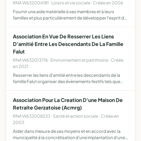
RNA W632004181 · Loisirs et vie sociale · Créée en 2006
Fournir une aide matérielle à ses membres et à leurs
familles et plus particulièrement de développer l'esprit de
camaraderie et de solidarité entre ses membres et de
tendre à l'amélioration de leurs conditions de vie par …
Association En Vue De Resserrer Les Liens
D'amitié Entre Les Descendants De La Famille
Falut
RNA W632013776 · Environnement et patrimoine · Créée
en 2021
Resserrer les liens d'amitié entre les descendants de la
famille Falut organiser des évènements festifs tels que
repas, soirées, sorties culturelles ou sportives, voyages et
toutes autres activités de nature à consolider …
Association Pour La Creation D'une Maison De
Retraite Gerzatoise (Acmrg)
RNA W632008233 · Santé et action sociale · Créée en
2003
Aider dans mesure de ses moyens et en accord avec la
municipalité à la concrétisation d'une implantation d'une