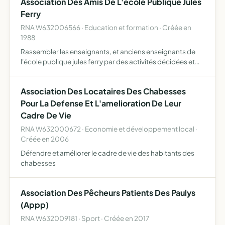
Association Des Amis De L'ecole Publique Jules
son…
Ferry
RNA W632006566 · Education et formation · Créée en
1988
Rassembler les enseignants, et anciens enseignants de
l'école publique jules ferry par des activités décidées et
organisées en commun, conformes aux bonnes m urs, à la
morale et à l'esprit laïque
Association Des Locataires Des Chabesses
Pour La Defense Et L'amelioration De Leur
Cadre De Vie
RNA W632000672 · Economie et développement local ·
Créée en 2006
Défendre et améliorer le cadre de vie des habitants des
chabesses
Association Des Pêcheurs Patients Des Paulys
(Appp)
RNA W632009181 · Sport · Créée en 2017