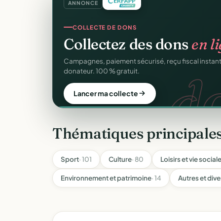
ANNONCE
CRM ASSOCIATIF
Un
CRM complet
pour v
C
Fiches donateurs, historique des dons, relances, a
fichiers Excel.
Découvrir le CRM gratuit
Thématiques principale
Sport
· 101
Culture
· 80
Loisirs et vie social
Environnement et patrimoine
· 14
Autres et dive