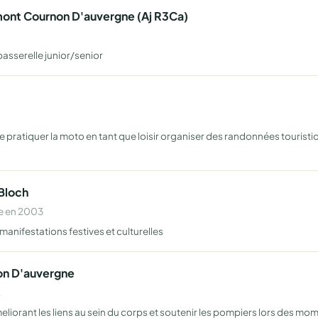
mont Cournon D'auvergne (Aj R3Ca)
 passerelle junior/senior
atiquer la moto en tant que loisir organiser des randonnées touristiqu
Bloch
e en 2003
 manifestations festives et culturelles
on D'auvergne
2
iorant les liens au sein du corps et soutenir les pompiers lors des mo