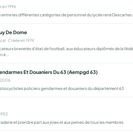
 en 1996
s entre les différentes catégories de personnel du lycée rené Descarte
Puy De Dome
l · Créée en 1974
ateurs brevetés d'état de football, aux éducateurs diplômés de la fédé
n à …
 Gendarmes Et Douaniers Du 63 (Aempgd 63)
n 2006
otocyclistes policiers gendarmes et douaniers du département 63
 1953
erie et prendre part aux joies et aux peines de tous les membres