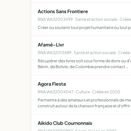
Actions Sans Frontiere
RNA W632003499 · Santé et action sociale · Créé
Créer ou soutenir tout projet humanitaire ou tout 
Afamé-Livr
RNA W632013489 · Santé et action sociale · Créée
Récupérer des livres soit sous forme de dons ou d'
Bénin, de Bolivie, de Colombie prendre contact …
Agora Fiesta
RNA W632004047 · Culture · Créée en 2005
Permettre à des amateurs et professionnels de mett
construit autour de la chanson française et d'offrir
Aikido Club Cournonnais
RNA W632000867 · Sport · Créée en 2002