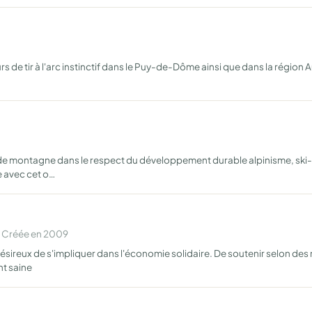
 de tir à l'arc instinctif dans le Puy-de-Dôme ainsi que dans la régio
t de montagne dans le respect du développement durable alpinisme, ski
 avec cet o…
· Créée en 2009
reux de s'impliquer dans l'économie solidaire. De soutenir selon des 
t saine