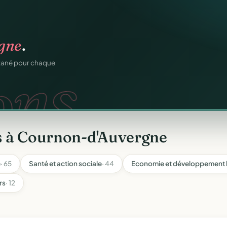
os membres.
RM.
dhésions — fini les
s à Cournon-d'Auvergne
e
· 65
Santé et action sociale
· 44
Economie et développement 
rs
· 12