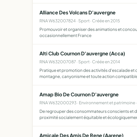
Alliance Des Volcans D'auvergne
RNA W632007824 · Sport · Créée en 2015
Promouvoir et organiser des animations et concours
occasionnellement France
Alti Club Cournon D'auvergne (Acca)
RNA W632007087 · Sport · Créée en 2014
Pratique et promotion des activités d'escalade e
montagne, canyonisme et toute action compatible
Amap Bio De Cournon D'auvergne
RNA W632000293 · Environnement et patrimoine 
De regrouper des consommateurs conscients et dési
proximité socialement équitable et écologiquemen
Amicale Des Amis De Rene (Aarene)