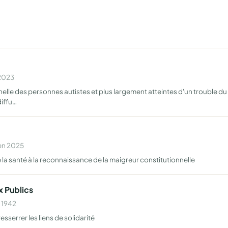
 2023
ionnelle des personnes autistes et plus largement atteintes d'un troubl
diffu…
 en 2025
e la santé à la reconnaissance de la maigreur constitutionnelle
x Publics
n 1942
sserrer les liens de solidarité