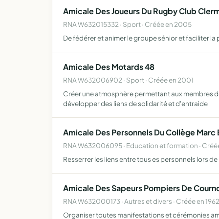
Amicale Des Joueurs Du Rugby Club Cler
RNA W632015332 · Sport · Créée en 2005
De fédérer et animer le groupe sénior et faciliter la
Amicale Des Motards 48
RNA W632006902 · Sport · Créée en 2001
Créer une atmosphère permettant aux membres de pr
développer des liens de solidarité et d'entraide
Amicale Des Personnels Du Collège Marc 
RNA W632006095 · Education et formation · Créé
Resserrer les liens entre tous es personnels lors de
Amicale Des Sapeurs Pompiers De Courn
RNA W632000173 · Autres et divers · Créée en 196
Organiser toutes manifestations et cérémonies amel