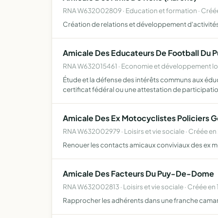
RNA W632002809 · Education et formation · Créée
Création de relations et développement d'activité
Amicale Des Educateurs De Football Du 
RNA W632015461 · Economie et développement loca
Étude et la défense des intérêts communs aux éduc
certificat fédéral ou une attestation de participatio
Amicale Des Ex Motocyclistes Policiers
RNA W632002979 · Loisirs et vie sociale · Créée e
Renouer les contacts amicaux conviviaux des ex m
Amicale Des Facteurs Du Puy-De-Dome
RNA W632002813 · Loisirs et vie sociale · Créée en
Rapprocher les adhérents dans une franche camarad