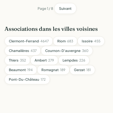
Page 1 / 8
Suivant
Associations dans les villes voisines
Clermont-Ferrand
· 4647
Riom
· 683
Issoire
· 455
Chamalières
· 437
Cournon-D'auvergne
· 360
Thiers
· 352
Ambert
· 279
Lempdes
· 226
Beaumont
· 194
Romagnat
· 189
Gerzat
· 181
Pont-Du-Château
· 172