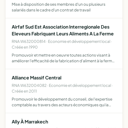
Mise à disposition de ses membres d'un ou plusieurs
salariés dans le cadre d'un contrat de travail
Airfaf Sud Est Association Interregionale Des
Eleveurs Fabriquant Leurs Aliments A La Ferme
RNA W632000814 · Economie et développement local ·
Créée en 1990
Promouvoir et mettre en oeuvre toutes actions visant à
améliorer l'efficacité de la fabrication d'aliment à la ferme
dans les élevages des régions rhône alpes provence
alpes côte d'azur auvergne et régions limitrophes de …
Alliance Massif Central
RNA W632004082 · Economie et développement local ·
Créée en 2011
Promouvoir le développement du conseil, de l'expertise
comptable au travers des acteurs économiques qui la
composent et leur adaptation face aux évolutions de
l'environnement elle peut notamment, exercer seule ou en
Ally À Marrakech
parte…