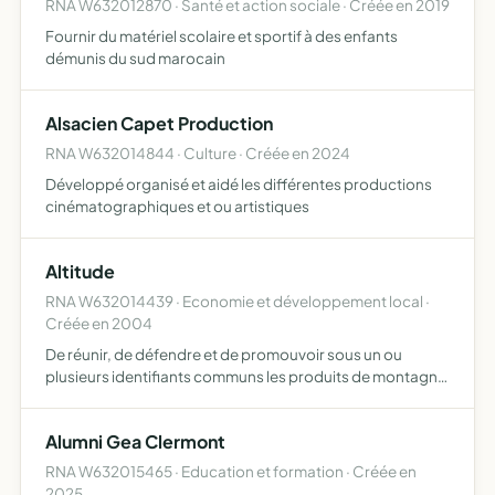
RNA W632012870 · Santé et action sociale · Créée en 2019
Fournir du matériel scolaire et sportif à des enfants
démunis du sud marocain
Alsacien Capet Production
RNA W632014844 · Culture · Créée en 2024
Développé organisé et aidé les différentes productions
cinématographiques et ou artistiques
Altitude
RNA W632014439 · Economie et développement local ·
Créée en 2004
De réunir, de défendre et de promouvoir sous un ou
plusieurs identifiants communs les produits de montagne
français pour la france, il s'agit des produits de montagne
tels qu'ils ont été définis dans les articles l 641-14…
Alumni Gea Clermont
RNA W632015465 · Education et formation · Créée en
2025