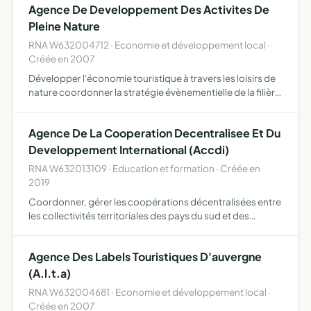
Agence De Developpement Des Activites De
25.03.2004 réalis…
Pleine Nature
RNA W632004712 · Economie et développement local ·
Créée en 2007
Développer l'économie touristique à travers les loisirs de
nature coordonner la stratégie évènementielle de la filière
activités sports de nature être un centre de réflexion et de
ressources valoriser l'identité spécifiqu…
Agence De La Cooperation Decentralisee Et Du
Developpement International (Accdi)
RNA W632013109 · Education et formation · Créée en
2019
Coordonner, gérer les coopérations décentralisées entre
les collectivités territoriales des pays du sud et des
collectivités Françaises promouvoir l'enseignement
Français à l'international
Agence Des Labels Touristiques D'auvergne
(A.l.t.a)
RNA W632004681 · Economie et développement local ·
Créée en 2007