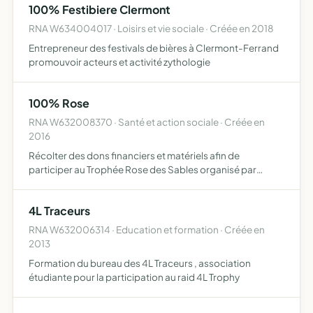
100% Festibiere Clermont
RNA W634004017 · Loisirs et vie sociale · Créée en 2018
Entrepreneur des festivals de bières à Clermont-Ferrand
promouvoir acteurs et activité zythologie
100% Rose
RNA W632008370 · Santé et action sociale · Créée en
2016
Récolter des dons financiers et matériels afin de
participer au Trophée Rose des Sables organisé par
l'association Desertours en partenariat avec la Croix
Rouge Française, les Enfants du Désert et Cancer du Sein,
4L Traceurs
Parlons-…
RNA W632006314 · Education et formation · Créée en
2013
Formation du bureau des 4L Traceurs , association
étudiante pour la participation au raid 4L Trophy