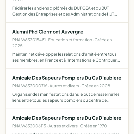
Fédérer les anciens diplômés du DUT GEA et du BUT
Gestion des Entreprises et des Administrations de l IUT
Clermont Auvergne
Alumni Phd Clermont Auvergne
RNA W632015481 · Education et formation · Créée en
2025
Maintenir et développer les relations d'amitié entre tous
ses membres, en France et à l'Internationale Contribuer à
la réussite professionnelle des doctorants et docteurs,
par le mentorat, par des conférences, par des ren…
Amicale Des Sapeurs Pompiers Du Cs D'aubiere
RNA W632000716 · Autres et divers · Créée en 2008
Organiser des manifestations dans le but de resserrer les
liens entre tous les sapeurs pompiers du centre de
secours une attention particulière sera accordée à nos
anciens sapeurs pompiers volontaires
Amicale Des Sapeurs Pompiers Du Cs D'aubiere
RNA W632006115 · Autres et divers · Créée en 1970