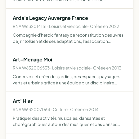
camaraderie leur donner à travers un ensemble de
services les moyens d'une entraide et d'un soutien
Arda's Legacy Auvergne France
réciproques en facil…
RNA W632014151 · Loisirs et vie sociale · Créée en 2022
Compagnie d'heroic fantasy de reconstitution des uvres
de j r r tolkien et de ses adaptations, l'association
participera ainsi à différentes manifestations afin de
présenter diverses activités ou compétences artisanales
Art-Menage Moi
r…
RNA W632006533 · Loisirs et vie sociale · Créée en 2013
Concevoir et créer des jardins, des espaces paysagers
verts et urbains grâce à une équipe pluridisciplinaire
d'artistes et de professionnels de l'aménagement,
promouvoir une vision éthique, sensible, responsable et
Art' Hier
incarn…
RNA W632007064 · Culture · Créée en 2014
Pratiquer des activités musicales, dansantes et
chorégraphiques autour des musiques et des danses
populaires, régionales et traditionnelles d'hier à
aujourd'hui