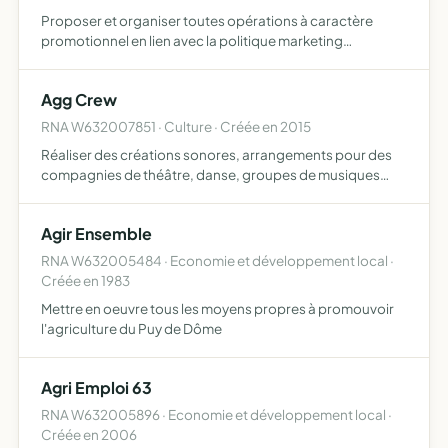
Proposer et organiser toutes opérations à caractère
promotionnel en lien avec la politique marketing
touristique régionale mise en oeuvre par le crdt Auvergne
et celle de ses adhérents
Agg Crew
RNA W632007851 · Culture · Créée en 2015
Réaliser des créations sonores, arrangements pour des
compagnies de théâtre, danse, groupes de musiques
organisation d'évènements culturels (concerts, festival,
théâtre, danse) élaboration de moyen de communication
Agir Ensemble
divers…
RNA W632005484 · Economie et développement local ·
Créée en 1983
Mettre en oeuvre tous les moyens propres à promouvoir
l'agriculture du Puy de Dôme
Agri Emploi 63
RNA W632005896 · Economie et développement local ·
Créée en 2006