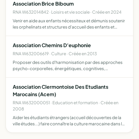
Association Brice Biboum
RNA W632014842 · Loisirs et vie sociale · Créée en 2024
Venir en aide aux enfants nécessiteux et démunis soutenir
les orphelinats et structures d'accueil des enfants et
jeunes en déperdition ou abandonnés promouvoir le
bien-être et l'épanouissement des enfants et adolescents
Association Chemins D'euphonie
o…
RNA W632006619 · Culture · Créée en 2013
Proposer des outils d'harmonisation par des approches
psycho-corporelles, énergétiques, cognitives,
systémiques
Association Clermontoise Des Etudiants
Marocains (Acem)
RNA W632000051 · Education et formation · Créée en
2008
Aider les étudiants étrangers (accueil découvertes de la
ville études...) faire connaître la culture marocaine dans le
milieu étudiant favoriser l'échange entre les cultures
faciliter la diffusion des informations entre l…