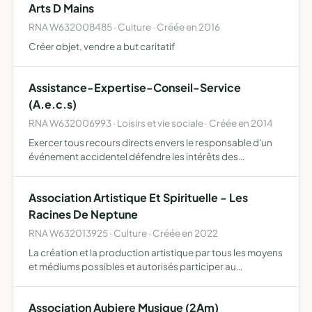
Arts D Mains
RNA W632008485 · Culture · Créée en 2016
Créer objet, vendre a but caritatif
Assistance-Expertise-Conseil-Service
(A.e.c.s)
RNA W632006993 · Loisirs et vie sociale · Créée en 2014
Exercer tous recours directs envers le responsable d'un
événement accidentel défendre les intérêts des
particuliers et usagers de la route, suite à un règlement
imprécis et incomplet par leurs sociétés d'assurances
Association Artistique Et Spirituelle - Les
dilige…
Racines De Neptune
RNA W632013925 · Culture · Créée en 2022
La création et la production artistique par tous les moyens
et médiums possibles et autorisés participer au
rayonnement culturel et spirituel du territoire le
développement d'un espace de bien-être et de
Association Aubiere Musique (2Am)
spiritualité mett…