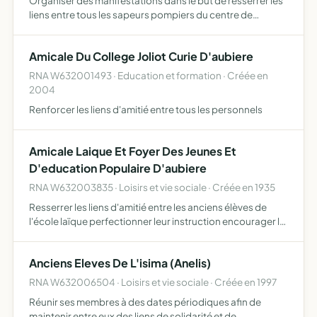
Organiser des manifestations dans le but de resserrer les
liens entre tous les sapeurs pompiers du centre de
secours une attention particulière sera accordée à nos
anciens sapeurs pompiers volontaires
Amicale Du College Joliot Curie D'aubiere
RNA W632001493 · Education et formation · Créée en
2004
Renforcer les liens d'amitié entre tous les personnels
Amicale Laique Et Foyer Des Jeunes Et
D'education Populaire D'aubiere
RNA W632003835 · Loisirs et vie sociale · Créée en 1935
Resserrer les liens d'amitié entre les anciens élèves de
l'école laïque perfectionner leur instruction encourager la
fréquentation de l'école et venir en aide à ses membres
Anciens Eleves De L'isima (Anelis)
RNA W632006504 · Loisirs et vie sociale · Créée en 1997
Réunir ses membres à des dates périodiques afin de
maintenir entre eux des liens de solidarité et de