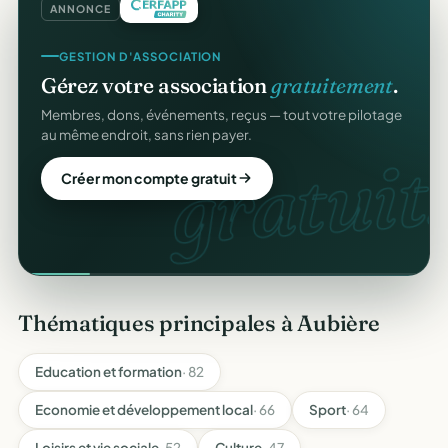
ANNONCE
GESTION D'ASSOCIATION
Gérez votre association
gratuitement
.
Membres, dons, événements, reçus — tout votre pilotage
au même endroit, sans rien payer.
gratuit.
Créer mon compte gratuit
Thématiques principales à Aubière
Education et formation
· 82
Economie et développement local
· 66
Sport
· 64
Loisirs et vie sociale
· 52
Culture
· 47