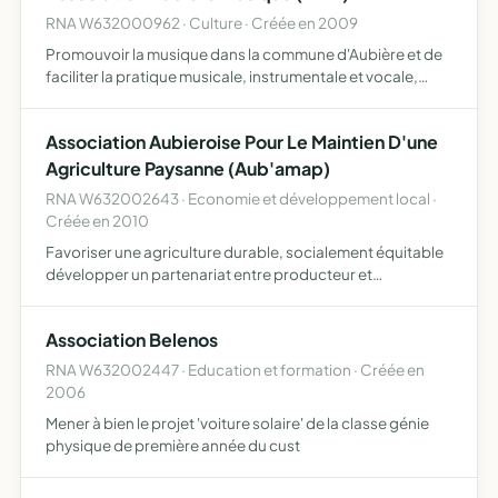
RNA W632000962 · Culture · Créée en 2009
Promouvoir la musique dans la commune d'Aubière et de
faciliter la pratique musicale, instrumentale et vocale,
individuelle et collective elle s'adresse à tous sans
distinction d'âge elle propose des initiations, des parc…
Association Aubieroise Pour Le Maintien D'une
Agriculture Paysanne (Aub'amap)
RNA W632002643 · Economie et développement local ·
Créée en 2010
Favoriser une agriculture durable, socialement équitable
développer un partenariat entre producteur et
consommateur basé sur la livraison régulière de produits
suivant les modalités définies dans un règlement intérieur
Association Belenos
et…
RNA W632002447 · Education et formation · Créée en
2006
Mener à bien le projet 'voiture solaire' de la classe génie
physique de première année du cust