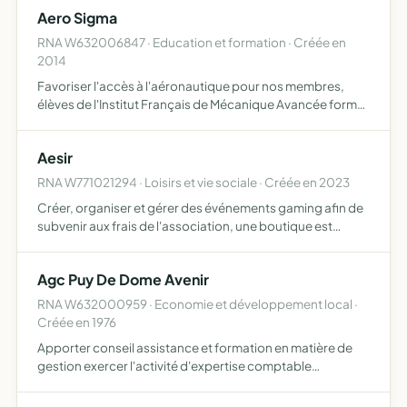
ayant répondu aux critères énoncés à l'article 6 d…
Aero Sigma
RNA W632006847 · Education et formation · Créée en
2014
Favoriser l'accès à l'aéronautique pour nos membres,
élèves de l'Institut Français de Mécanique Avancée former
au brevet d'initiation aéronautique (BIA) et au certificat
d'aptitude à l'enseignement de l'aéronautique (CAEA…
Aesir
RNA W771021294 · Loisirs et vie sociale · Créée en 2023
Créer, organiser et gérer des événements gaming afin de
subvenir aux frais de l'association, une boutique est
présente - à l'ensemble de la communauté - leur
octroyant divers goodies de l'association ainsi que des
Agc Puy De Dome Avenir
vêtemen…
RNA W632000959 · Economie et développement local ·
Créée en 1976
Apporter conseil assistance et formation en matière de
gestion exercer l'activité d'expertise comptable
conformément aux dispositions de l'ordonnance du
19.09.1945 modifiée par l'ordonnance n 2004-279 du