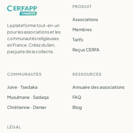
PRODUIT
Associations
La plateforme tout-en-un
Membres
pour les associations et les
communautés religieuses
Tarifs
en France. Créez du lien,
Reçus CERFA
pas juste de la collecte.
COMMUNAUTÉS
RESSOURCES
Juive · Tsedaka
Annuaire des associations
Musulmane · Sadaqa
FAQ
Chrétienne · Denier
Blog
LÉGAL