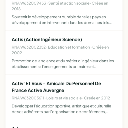
RNA W632009453 · Santé et action sociale · Créée en
2018
Soutenir le développement durable dans les pays en
développement en intervenant dans les domaines tels
que l'éducation, la santé, l'eau, l'hygiène et
l'assainissement, l'environnement et en incluant les jeunes
Actis (Action Ingénieur Science)
à nos actio…
RNA W632002352 · Education et formation · Créée en
2002
Promotion de la science et du métier d'ingénieur dans les
établissements d'enseignements primaires et
secondaires, par le biais d'évènements, d'interventions,
d'encadrement ou d'aide ponctuelle
Activ' Et Vous - Amicale Du Personnel De
France Active Auvergne
RNA W632005611 · Loisirs et vie sociale · Créée en 2012
Développer l'éducation sportive, artistique et culturelle
de ses adhérents par l'organisation de conférences,
manifestations théâtrales, cinéma (non commercial) ,
voyages éducatifs et d'organiser toutes activités