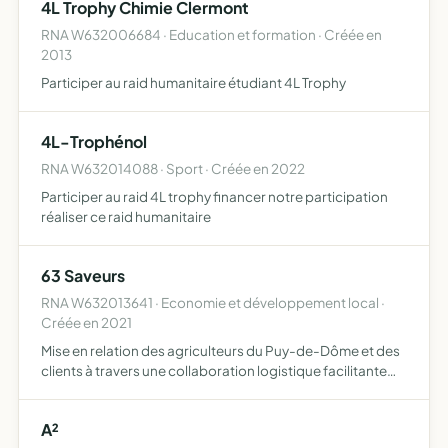
4L Trophy Chimie Clermont
RNA W632006684 · Education et formation · Créée en
2013
Participer au raid humanitaire étudiant 4L Trophy
4L-Trophénol
RNA W632014088 · Sport · Créée en 2022
Participer au raid 4L trophy financer notre participation
réaliser ce raid humanitaire
63 Saveurs
RNA W632013641 · Economie et développement local ·
Créée en 2021
Mise en relation des agriculteurs du Puy-de-Dôme et des
clients à travers une collaboration logistique facilitante
pour fournir des produits locaux mise en place d'une
plateforme logistique, relai entre agriculteurs et cl…
A²