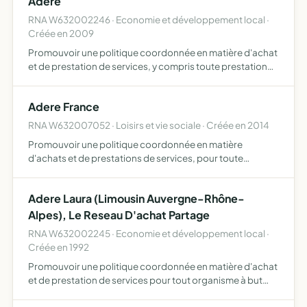
Adere
suscepti…
RNA W632002246 · Economie et développement local ·
Créée en 2009
Promouvoir une politique coordonnée en matière d'achat
et de prestation de services, y compris toute prestation
d'assurance, de conseil et d'accompagnement, au profit
de toute personne morale de droit privé ou de de droit…
Adere France
RNA W632007052 · Loisirs et vie sociale · Créée en 2014
Promouvoir une politique coordonnée en matière
d'achats et de prestations de services, pour toute
personne morale de droit privé ou de de droit public en
lien avec l'ess ou du secteur à but non lucratif, y compris
Adere Laura (Limousin Auvergne-Rhône-
les str…
Alpes), Le Reseau D'achat Partage
RNA W632002245 · Economie et développement local ·
Créée en 1992
Promouvoir une politique coordonnée en matière d'achat
et de prestation de services pour tout organisme à but
non lucratif ou en lien avec l'économie sociale et solidaire