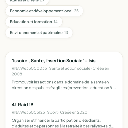
Economie et développement local
· 25
Education et formation
· 14
Environnement et patrimoine
· 13
'Issoire , Sante, Insertion Sociale' - Isis
RNA W633000035 · Santé et action sociale · Créée en
2008
Promouvoir les actions dans le domaine de la sante en
direction des publics fragilises (prevention, education â la
sante, soins) - permettre â cette population d'acceder
aux droits et aux soins et ainsi eviter l'accentuat…
4L Raid 19
RNA W633005125 · Sport · Créée en 2020
Organiser et financer la participation d'étudiants,
d'adultes et de personnes à la retraite à des rallyes-raid