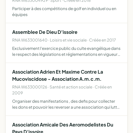
RNA W633004929 · Sport · Créée en 2018
Participer à des compétitions de golf en individuel ou en
équipes
Assemblee De Dieu D'issoire
RNA W633001640 · Loisirs et vie sociale · Créée en 2017
Exclusivement l'exercice public du culte evangélique dans
le respect des législations et réglementations en vigueur
et de la confession de foi de l'UNADF - union nationale des
assemblées de Dieu de France - l'association …
Association Adrien Et Maxime Contre La
Mucoviscidose - Association A.m.c.m.
RNA W633000126 · Santé et action sociale · Créée en
2009
Organiser des manifestations , des defis pour collecter
les dons et pouvoir les reverser a une association qui lutte
contre la mucoviscidose aidant a la recherche
Association Amicale Des Aeromodelistes Du
Pays D'issoire