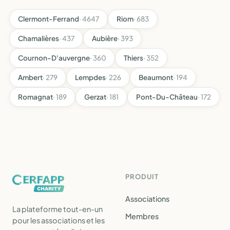
Clermont-Ferrand
· 4647
Riom
· 683
Chamalières
· 437
Aubière
· 393
Cournon-D'auvergne
· 360
Thiers
· 352
Ambert
· 279
Lempdes
· 226
Beaumont
· 194
Romagnat
· 189
Gerzat
· 181
Pont-Du-Château
· 172
PRODUIT
Associations
La plateforme tout-en-un
Membres
pour les associations et les