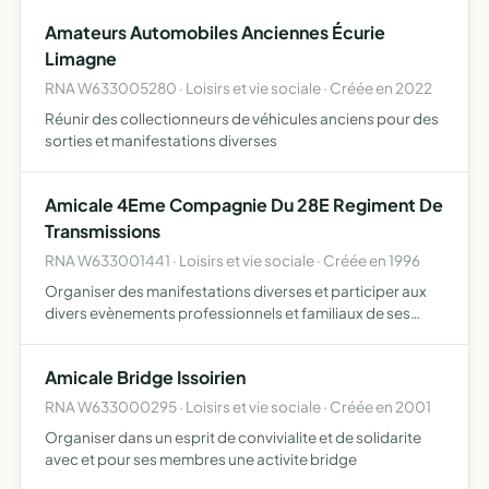
filières de production écologiquement saines -
Amateurs Automobiles Anciennes Écurie
promouvoir un comm…
Limagne
RNA W633005280 · Loisirs et vie sociale · Créée en 2022
Réunir des collectionneurs de véhicules anciens pour des
sorties et manifestations diverses
Amicale 4Eme Compagnie Du 28E Regiment De
Transmissions
RNA W633001441 · Loisirs et vie sociale · Créée en 1996
Organiser des manifestations diverses et participer aux
divers evènements professionnels et familiaux de ses
membres
Amicale Bridge Issoirien
RNA W633000295 · Loisirs et vie sociale · Créée en 2001
Organiser dans un esprit de convivialite et de solidarite
avec et pour ses membres une activite bridge