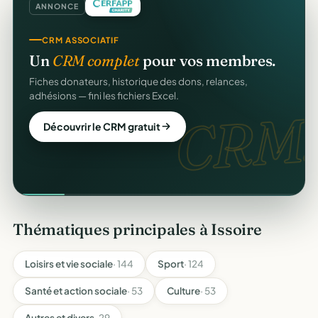
ANNONCE
CRM ASSOCIATIF
Un
CRM complet
pour vos membres.
Fiches donateurs, historique des dons, relances,
adhésions — fini les fichiers Excel.
CRM.
Découvrir le CRM gratuit
Thématiques principales à Issoire
Loisirs et vie sociale
· 144
Sport
· 124
Santé et action sociale
· 53
Culture
· 53
Autres et divers
· 29