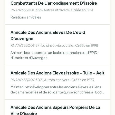
Combattants De L'arrondissement D'issoire
RNA W633000353 · Autres et divers · Créée en 1951
Relations amicales
Amicale Des Anciens Eleves De L'epid
D'auvergne
RNA W633001187 · Loisirs et vie sociale · Créée en 1998
Animer des rencontres amicales des anciens de l'EPID
d'Issoire et d'Auvergne
Amicale Des Anciens Eleves Issoire - Tulle - Aeit
RNA W633000302 · Autres et divers · Créée en 1973
Maintenir et développer entre les anciens élèves les liens
de camaraderies et de solidarité qui se sont créés à l'Ecole
et dans les Unités, maintenir et développer entre les
anciens élèves et les personnels militaires et …
Amicale Des Anciens Sapeurs Pompiers De La
Ville D'issoire