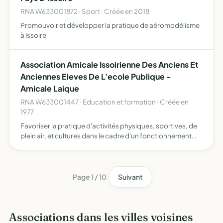
RNA W633001872 · Sport · Créée en 2018
Promouvoir et développer la pratique de aéromodélisme
à Issoire
Association Amicale Issoirienne Des Anciens Et
Anciennes Eleves De L'ecole Publique -
Amicale Laique
RNA W633001447 · Education et formation · Créée en
1977
Favoriser la pratique d'activités physiques, sportives, de
plein air, et cultures dans le cadre d'un fonctionnement
démocratique et laïque pratiquer la solidarité et entretenir
les relations amicales entre les anciens élè…
Page 1 / 10
Suivant
Associations dans les villes voisines