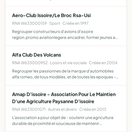
proteger de toute nuisance. après approbation du
bureau, intervenir auprès des organismes competents
Aero-Club Issoire/Le Broc Rsa-Usi
pour tout p…
RNA W633000159 · Sport · Créée en 1997
Regrouper constructeurs d'avions d'issoire
region.promo aviationlegere.encadrer, former jeunes a
decouverte de ce loisir
Alfa Club Des Volcans
RNA W633000952 · Loisirs et vie sociale · Créée en 2004
Regrouper les passionnes de la marque d'automobiles
alfa romeo, de tous modèles, et de toutes les epoques -
organiser des manifestations pour les proprietaires des
automobiles precitees, auxquelles pourront se joindre
Amap D'issoire - Association Pour Le Maintien
des…
D'une Agriculture Paysanne D'issoire
RNA W633001071 · Autres et divers · Créée en 2013
L'association a pour objet de - soutenir une agriculture
durable de proximité et soucieuse de maintenir
l'agriculture paysanne - soutenir et promouvoir des