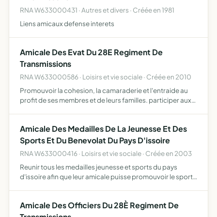
RNA W633000431 · Autres et divers · Créée en 1981
Liens amicaux defense interets
Amicale Des Evat Du 28E Regiment De
Transmissions
RNA W633000586 · Loisirs et vie sociale · Créée en 2010
Promouvoir la cohesion, la camaraderie et l'entraide au
profit de ses membres et de leurs familles. participer aux
divers évènements professionnels et familiaux de ses
membres mutations, départs à la retraite, décès, nais…
Amicale Des Medailles De La Jeunesse Et Des
Sports Et Du Benevolat Du Pays D'issoire
RNA W633000416 · Loisirs et vie sociale · Créée en 2003
Reunir tous les medailles jeunesse et sports du pays
d'issoire afin que leur amicale puisse promouvoir le sport,
loisir, entrainement, competition, aide et soutien aux
organisations a but humanitaires- developper l'esprit…
Amicale Des Officiers Du 28È Regiment De
Transmissions