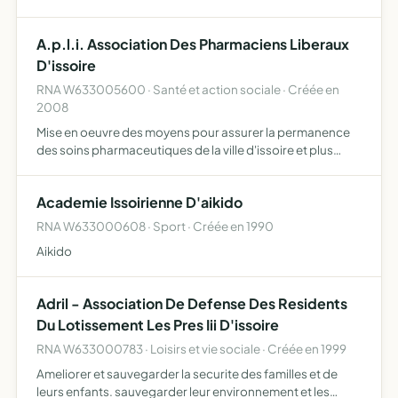
A.p.l.i. Association Des Pharmaciens Liberaux
D'issoire
RNA W633005600 · Santé et action sociale · Créée en
2008
Mise en oeuvre des moyens pour assurer la permanence
des soins pharmaceutiques de la ville d'issoire et plus
largement toutes actions concernant les pharmacies
d'issoire et celles adherantes a l'association
Academie Issoirienne D'aikido
RNA W633000608 · Sport · Créée en 1990
Aikido
Adril - Association De Defense Des Residents
Du Lotissement Les Pres Iii D'issoire
RNA W633000783 · Loisirs et vie sociale · Créée en 1999
Ameliorer et sauvegarder la securite des familles et de
leurs enfants. sauvegarder leur environnement et les