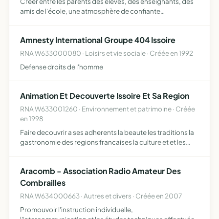
Créer entre les parents des élèves, des enseignants, des
amis de l'école, une atmosphère de confiante
coopération Proposer, organiser et favoriser des
activités périscolaires festives, sportives, culturelles à
Amnesty International Groupe 404 Issoire
l'intention…
RNA W633000080 · Loisirs et vie sociale · Créée en 1992
Defense droits de l'homme
Animation Et Decouverte Issoire Et Sa Region
RNA W633001260 · Environnement et patrimoine · Créée
en 1998
Faire decouvrir a ses adherents la beaute les traditions la
gastronomie des regions francaises la culture et et les
coutumes des pays etrangers
Aracomb - Association Radio Amateur Des
Combrailles
RNA W634000663 · Autres et divers · Créée en 2007
Promouvoir l'instruction individuelle,