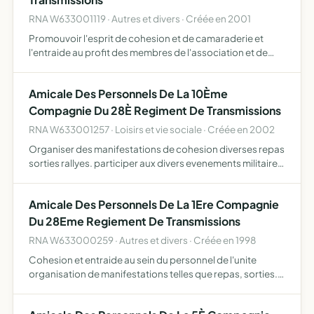
RNA W633001119 · Autres et divers · Créée en 2001
Promouvoir l'esprit de cohesion et de camaraderie et
l'entraide au profit des membres de l'association et de
leur famille. participer aux divers evenements
professionnels et familiaux de ses membres. soutenir
Amicale Des Personnels De La 10Ème
financiereme…
Compagnie Du 28È Regiment De Transmissions
RNA W633001257 · Loisirs et vie sociale · Créée en 2002
Organiser des manifestations de cohesion diverses repas
sorties rallyes. participer aux divers evenements militaires
et familiaux de ses membres. mutations departs mariages
naissances promotions deces
Amicale Des Personnels De La 1Ere Compagnie
Du 28Eme Regiement De Transmissions
RNA W633000259 · Autres et divers · Créée en 1998
Cohesion et entraide au sein du personnel de l'unite
organisation de manifestations telles que repas, sorties...
et participation aux divers evènements professionnels et
familiaux de ses membres