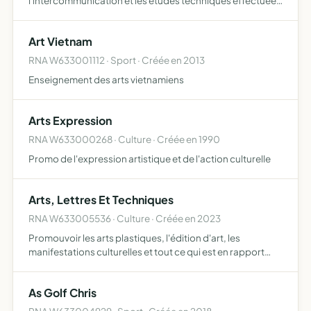
l'intercommunication et les études techniques effectuées
par des amateurs autorisés s'intéressant à la technique de
la radioélectricité, de la phonie et de la transmission
Art Vietnam
télévision…
RNA W633001112 · Sport · Créée en 2013
Enseignement des arts vietnamiens
Arts Expression
RNA W633000268 · Culture · Créée en 1990
Promo de l'expression artistique et de l'action culturelle
Arts, Lettres Et Techniques
RNA W633005536 · Culture · Créée en 2023
Promouvoir les arts plastiques, l'édition d'art, les
manifestations culturelles et tout ce qui est en rapport
avec les arts, les lettres, les sciences et les techniques
As Golf Chris