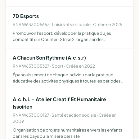
automobiles participation à des rallyes-raid humanitaires
à travers l Europe et le monde don de matériels scol…
7D Esports
RNA W633005653 · Loisirs et vie sociale · Créée en 2025
Promouvoir l'esport, développer la pratique du jeu
compétitif sur Counter-Strike 2, organiser des
compétitions et événements, favoriser la cohésion et
l'entraînement des joueurs, représenter l'association
A Chacun Son Rythme (A.c.s.r)
dans les compéti…
RNA W633005327 · Sport · Créée en 2022
Épanouissement de chaque individu par la pratique
éducative des activités physiques à toutes les périodes
de la vie elle met à la disposition de tous, les moyens de
développement d'activités éducatives, sociales et
A.c.h.i. - Atelier Creatif Et Humanitaire
récréa…
Issoirien
RNA W633000127 · Santé et action sociale · Créée en
2009
Organisation de projets humanitaires envers les enfants
dans les pays ou la misere persiste