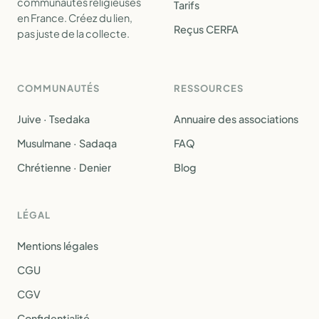
communautés religieuses
Tarifs
en France. Créez du lien,
Reçus CERFA
pas juste de la collecte.
COMMUNAUTÉS
RESSOURCES
Juive · Tsedaka
Annuaire des associations
Musulmane · Sadaqa
FAQ
Chrétienne · Denier
Blog
LÉGAL
Mentions légales
CGU
CGV
Confidentialité