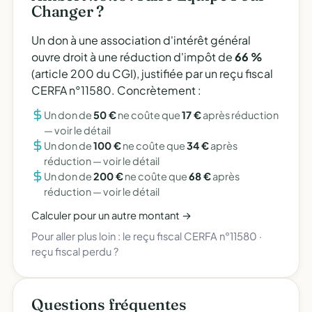
Changer ?
Un don à une association d'intérêt général
ouvre droit à une réduction d'impôt de
66 %
(article 200 du CGI), justifiée par un reçu fiscal
CERFA n°11580. Concrètement :
Un don de
50 €
ne coûte que
17 €
après réduction
—
voir le détail
Un don de
100 €
ne coûte que
34 €
après
réduction —
voir le détail
Un don de
200 €
ne coûte que
68 €
après
réduction —
voir le détail
Calculer pour un autre montant →
Pour aller plus loin :
le reçu fiscal CERFA n°11580
·
reçu fiscal perdu ?
Questions fréquentes