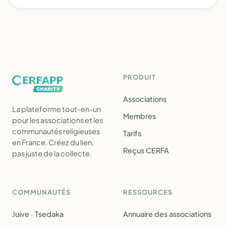
PRODUIT
Associations
La plateforme tout-en-un
Membres
pour les associations et les
communautés religieuses
Tarifs
en France. Créez du lien,
Reçus CERFA
pas juste de la collecte.
COMMUNAUTÉS
RESSOURCES
Juive · Tsedaka
Annuaire des associations