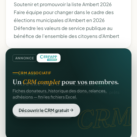
Soutenir et promouvoir la liste Ambert 2026
Faire équipe pour changer dans le cadre des
élections municipales d'Ambert en 2026
Défendre les valeurs de service publique au
bénéfice de l'ensemble des citoyens d'Ambert
ANNONCE
CRM ASSOCIATIF
Un
CRM complet
pour vos membres.
Fiches donateurs, historique des dons, relances,
adhésions — fini les fichiers Excel.
CRM
Découvrir le CRM gratuit