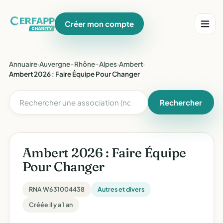
Créer mon compte
Annuaire
›
Auvergne-Rhône-Alpes
›
Ambert
›
Ambert 2026 : Faire Équipe Pour Changer
Rechercher
Ambert 2026 : Faire Équipe
Pour Changer
RNA W631004438
Autres et divers
Créée il y a 1 an