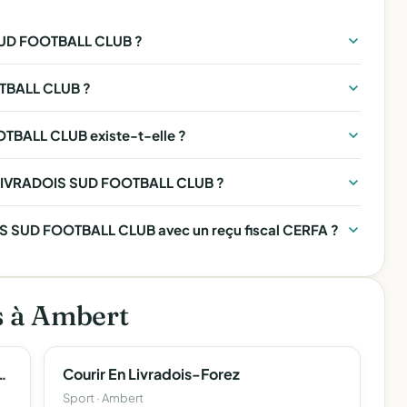
UD FOOTBALL CLUB ?
TBALL CLUB ?
BALL CLUB existe-t-elle ?
T LIVRADOIS SUD FOOTBALL CLUB ?
S SUD FOOTBALL CLUB avec un reçu fiscal CERFA ?
s à Ambert
e Et De La Musique D'ambert
Courir En Livradois-Forez
Sport · Ambert