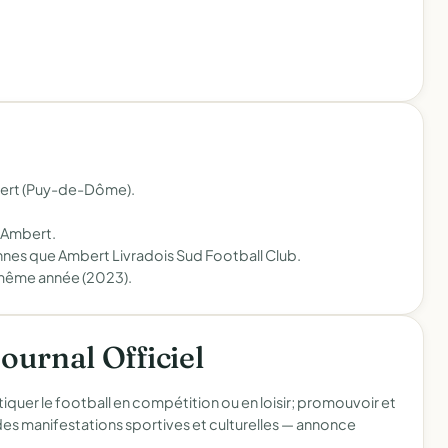
bert (Puy-de-Dôme).
à Ambert.
nnes que Ambert Livradois Sud Football Club.
 même année (2023).
Journal Officiel
tiquer le football en compétition ou en loisir; promouvoir et
es manifestations sportives et culturelles —
annonce