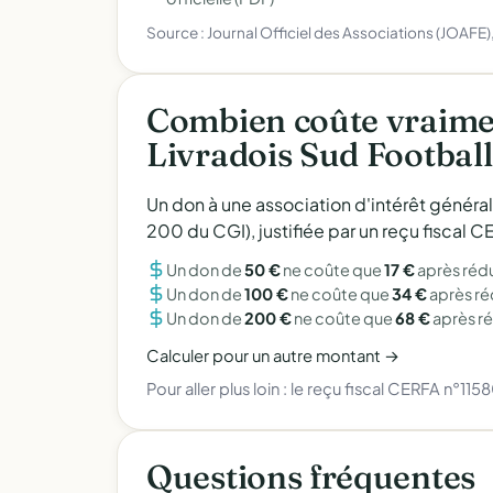
Source : Journal Officiel des Associations (JOAFE
Combien coûte vraime
Livradois Sud Football
Un don à une association d'intérêt généra
200 du CGI), justifiée par un reçu fiscal
Un don de
50 €
ne coûte que
17 €
après réd
Un don de
100 €
ne coûte que
34 €
après r
Un don de
200 €
ne coûte que
68 €
après r
Calculer pour un autre montant →
Pour aller plus loin :
le reçu fiscal CERFA n°115
Questions fréquentes