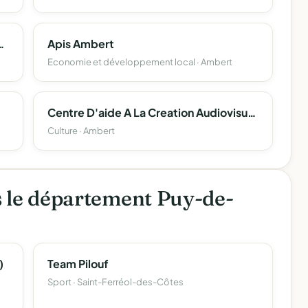
ley-Ball (Csa Volley-Ball)
Apis Ambert
Economie et développement local · Ambert
Centre D'aide A La Creation Audiovisuelle Et Cinematographique
Culture · Ambert
s le département Puy-de-
)
Team Pilouf
Sport · Saint-Ferréol-des-Côtes