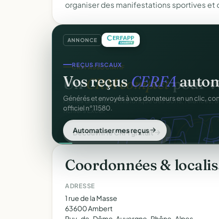
organiser des manifestations sportives et c
ANNONCE
REÇUS FISCAUX
Vos reçus
CERFA
autom
CER
Générés et envoyés à vos donateurs en un clic, c
officiel n°11580.
Automatiser mes reçus
Coordonnées & localis
ADRESSE
1 rue de la Masse
63600 Ambert
Puy-de-Dôme, Auvergne-Rhône-Alpes