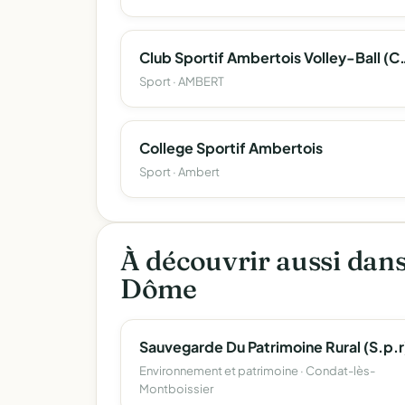
Club Sportif Ambertois Vol
Sport · AMBERT
College Sportif Ambertois
Sport · Ambert
À découvrir aussi dan
Dôme
Sauvegarde Du Patrimoine Rural (S.p.r
Environnement et patrimoine · Condat-lès-
Montboissier