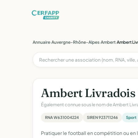
Annuaire
›
Auvergne-Rhône-Alpes
›
Ambert
›
Ambert Liv
Ambert Livradois 
Également connue sous le nom de
Ambert Livr
RNA W631004224
SIREN 923711246
Sport
Pratiquer le football en compétition ou en 