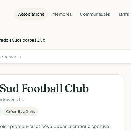
Associations
Membres
Communautés
Tarifs
radois Sud Football Club
Sud Football Club
adois Sud Fc
Créée il y a 3 ans
loisir promouvoir et développer la pratique sportive,