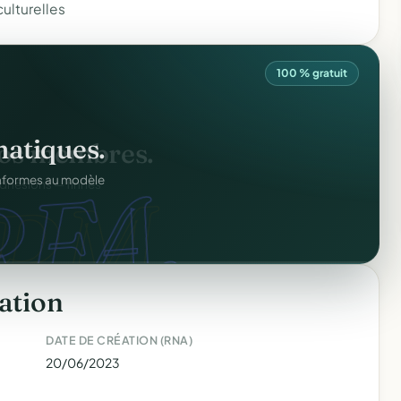
ulturelles
100 % gratuit
atiques.
FA.
onformes au modèle
ation
DATE DE CRÉATION (RNA)
20/06/2023