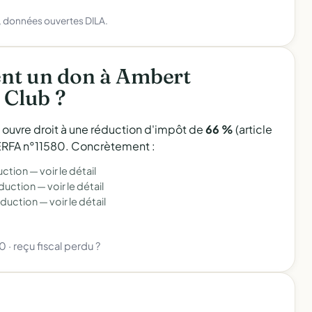
), données ouvertes DILA.
nt un don à Ambert
 Club ?
l ouvre droit à une réduction d'impôt de
66 %
(article
 CERFA n°11580. Concrètement :
uction —
voir le détail
éduction —
voir le détail
éduction —
voir le détail
80
·
reçu fiscal perdu ?