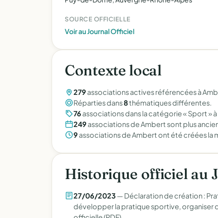
SOURCE OFFICIELLE
Voir au Journal Officiel
Contexte local
279
associations actives référencées à Am
Réparties dans
8
thématiques différentes.
76
associations dans la catégorie « Sport » 
249
associations de Ambert sont plus ancie
9
associations de Ambert ont été créées la
Historique officiel au 
27/06/2023
— Déclaration de création : Pra
développer la pratique sportive, organiser d
officielle (PDF)