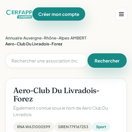
Créer mon compte
Annuaire
›
Auvergne-Rhône-Alpes
›
AMBERT
›
Aero-Club Du Livradois-Forez
Rechercher
Aero-Club Du Livradois-
Forez
Également connue sous le nom de
Aero Club Du
Livradois
RNA W631000599
SIREN 779167253
Sport