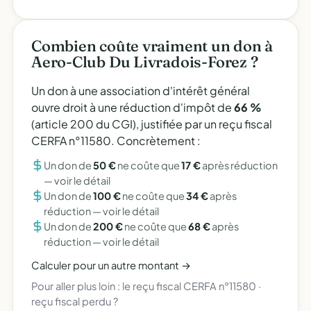
Combien coûte vraiment un don à
Aero-Club Du Livradois-Forez ?
Un don à une association d'intérêt général
ouvre droit à une réduction d'impôt de
66 %
(article 200 du CGI), justifiée par un reçu fiscal
CERFA n°11580. Concrètement :
Un don de
50 €
ne coûte que
17 €
après réduction
—
voir le détail
Un don de
100 €
ne coûte que
34 €
après
réduction —
voir le détail
Un don de
200 €
ne coûte que
68 €
après
réduction —
voir le détail
Calculer pour un autre montant →
Pour aller plus loin :
le reçu fiscal CERFA n°11580
·
reçu fiscal perdu ?