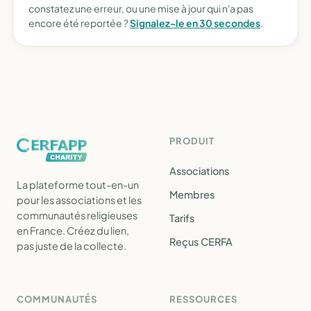
constatez une erreur, ou une mise à jour qui n'a pas
encore été reportée ?
Signalez-le en 30 secondes
.
PRODUIT
Associations
La plateforme tout-en-un
Membres
pour les associations et les
communautés religieuses
Tarifs
en France. Créez du lien,
Reçus CERFA
pas juste de la collecte.
COMMUNAUTÉS
RESSOURCES