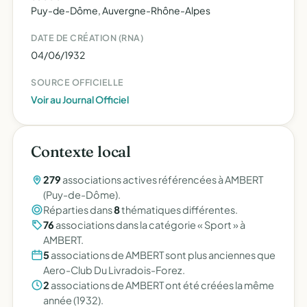
Puy-de-Dôme, Auvergne-Rhône-Alpes
DATE DE CRÉATION (RNA)
04/06/1932
SOURCE OFFICIELLE
Voir au Journal Officiel
Contexte local
279
associations actives référencées à AMBERT
(Puy-de-Dôme).
Réparties dans
8
thématiques différentes.
76
associations dans la catégorie « Sport » à
AMBERT.
5
associations de AMBERT sont plus anciennes que
Aero-Club Du Livradois-Forez.
2
associations de AMBERT ont été créées la même
année (1932).