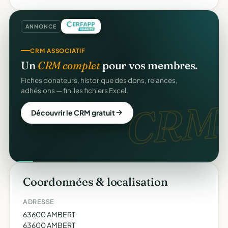
ANNONCE
CRM ASSOCIATIF
Un
CRM complet
pour vos membres.
Fiches donateurs, historique des dons, relances,
adhésions — fini les fichiers Excel.
CRM.
Découvrir le CRM gratuit
Coordonnées & localisation
ADRESSE
63600 AMBERT
63600 AMBERT