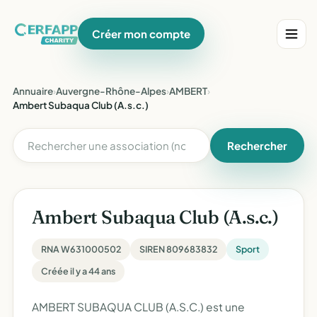
Créer mon compte
Annuaire
›
Auvergne-Rhône-Alpes
›
AMBERT
›
Ambert Subaqua Club (A.s.c.)
Rechercher
Ambert Subaqua Club (A.s.c.)
RNA W631000502
SIREN 809683832
Sport
Créée il y a 44 ans
AMBERT SUBAQUA CLUB (A.S.C.) est une