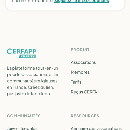
encore été reportée ?
Signalez-le en 30 secondes
.
PRODUIT
Associations
La plateforme tout-en-un
Membres
pour les associations et les
communautés religieuses
Tarifs
en France. Créez du lien,
Reçus CERFA
pas juste de la collecte.
COMMUNAUTÉS
RESSOURCES
Juive · Tsedaka
Annuaire des associations