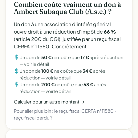
Combien coûte vraiment un don à
Ambert Subaqua Club (A.s.c.) ?
Un don à une association d'intérêt général
ouvre droit à une réduction d'impôt de
66 %
(article 200 du CGI), justifiée par un reçu fiscal
CERFA n°11580. Concrètement :
Un don de
50 €
ne coûte que
17 €
après réduction
—
voir le détail
Un don de
100 €
ne coûte que
34 €
après
réduction —
voir le détail
Un don de
200 €
ne coûte que
68 €
après
réduction —
voir le détail
Calculer pour un autre montant →
Pour aller plus loin :
le reçu fiscal CERFA n°11580
·
reçu fiscal perdu ?