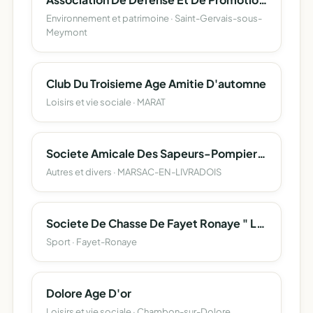
Environnement et patrimoine · Saint-Gervais-sous-
Meymont
Club Du Troisieme Age Amitie D'automne
Loisirs et vie sociale · MARAT
Societe Amicale Des Sapeurs-Pompiers De Marsac En Livradois
Autres et divers · MARSAC-EN-LIVRADOIS
Societe De Chasse De Fayet Ronaye " La Populaire De Fayet"
Sport · Fayet-Ronaye
Dolore Age D'or
Loisirs et vie sociale · Chambon-sur-Dolore