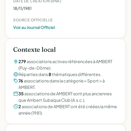
DATE DE CRÉATION (RNA)
18/11/1981
SOURCE OFFICIELLE
Voir au Journal Officiel
Contexte local
279
associations actives référencées à AMBERT
(Puy-de-Dôme).
Réparties dans
8
thématiques différentes.
76
associations dans la catégorie « Sport » à
AMBERT.
35
associations de AMBERT sont plus anciennes
que Ambert Subaqua Club (A.s.c.).
2
associations de AMBERT ont été créées la même
année (1981).