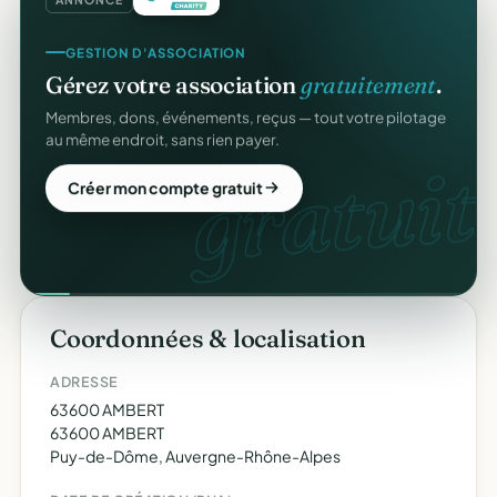
GESTION D'ASSOCIATION
Gérez votre association
gratuitement
.
Membres, dons, événements, reçus — tout votre pilotage
au même endroit, sans rien payer.
gratuit.
Créer mon compte gratuit
Coordonnées & localisation
ADRESSE
63600 AMBERT
63600 AMBERT
Puy-de-Dôme, Auvergne-Rhône-Alpes