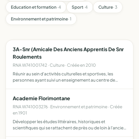
Education et formation
· 4
Sport
· 4
Culture
· 3
Environnement et patrimoine
· 1
3A-Snr (Amicale Des Anciens Apprentis De Snr
Roulements
RNA W741001742 · Culture · Créée en 2010
Réunir au sein d'activités culturelles et sportives, les
personnes ayant suivi un enseignement au centre de
formation professionnel de snr roulements
Academie Florimontane
RNA W741003276 · Environnement et patrimoine · Créée
en 1901
Développer les études littéraires, historiques et
scientifiques qui se rattachent de près ou de loin à l'ancien
duché de savoie de recueillir les manuscrits, chartes et