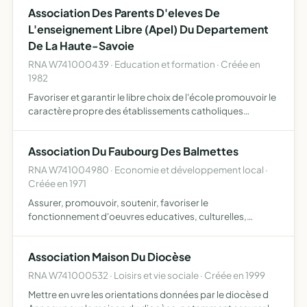
Association Des Parents D'eleves De
L'enseignement Libre (Apel) Du Departement
De La Haute-Savoie
RNA W741000439 · Education et formation · Créée en
1982
Favoriser et garantir le libre choix de l'école promouvoir le
caractère propre des établissements catholiques
d'enseignement exprimé dans le projet éducatif de
chaque établissement, en collaboration avec les
Association Du Faubourg Des Balmettes
représentants…
RNA W741004980 · Economie et développement local ·
Créée en 1971
Assurer, promouvoir, soutenir, favoriser le
fonctionnement d'oeuvres educatives, culturelles,
sociales, psycho-sociales, humanitaires et de loisirs
Association Maison Du Diocèse
RNA W741000532 · Loisirs et vie sociale · Créée en 1999
Mettre en uvre les orientations données par le diocèse d