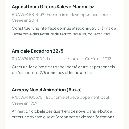
documents qui peuvent intéresser l'histoire provinci…
Agriculteurs Glieres Saleve Mandallaz
RNA W741004139 · Economie et développement local ·
Créée en 2014
Constituer une interface connue et reconnue vis-à-vis de
l'ensemble des acteurs du territoires élus, collectivités
territoriales, chambres d'agricultures et autres OPA,
associations, citoyens être ouvert et à l'écoute des…
Amicale Escadron 22/5
RNA W741003102 · Loisirs et vie sociale · Créée en 2012
Créer un lien d'amitié et de solidarité entre les personnels
de l'escadron 22/5 d' annecy et leurs familles
Annecy Novel Animation (A.n.a)
RNA W741003751 · Economie et développement local ·
Créée en 1989
Animation globale des quartiers de novel dans le but de
créer une dynamique et l'organisation de manifestations
ouvertes au public