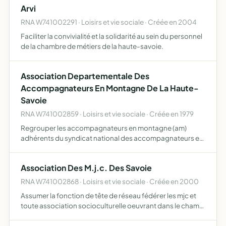
Arvi
RNA W741002291 · Loisirs et vie sociale · Créée en 2004
Faciliter la convivialité et la solidarité au sein du personnel
de la chambre de métiers de la haute-savoie.
Association Departementale Des
Accompagnateurs En Montagne De La Haute-
Savoie
RNA W741002859 · Loisirs et vie sociale · Créée en 1979
Regrouper les accompagnateurs en montagne (am)
adhérents du syndicat national des accompagnateurs en
montagne (snam) défendre les intérêts professionnels
des accompagnateurs en montagne
Association Des M.j.c. Des Savoie
RNA W741002868 · Loisirs et vie sociale · Créée en 2000
Assumer la fonction de tête de réseau fédérer les mjc et
toute association socioculturelle oeuvrant dans le champ
de l'éducation populaire favoriser les échanges, la liaison
et la coopération entre ses membres en terme d'…