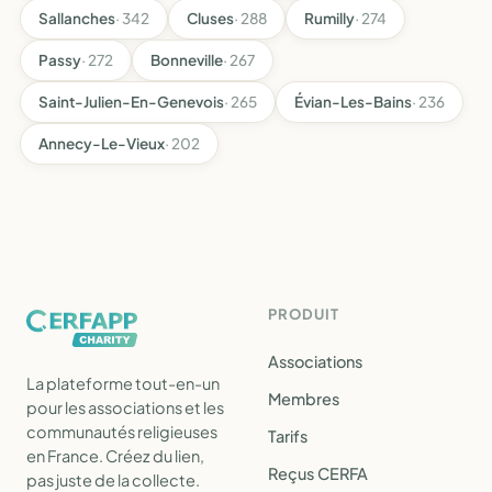
Sallanches
· 342
Cluses
· 288
Rumilly
· 274
Passy
· 272
Bonneville
· 267
Saint-Julien-En-Genevois
· 265
Évian-Les-Bains
· 236
Annecy-Le-Vieux
· 202
PRODUIT
Associations
La plateforme tout-en-un
Membres
pour les associations et les
communautés religieuses
Tarifs
en France. Créez du lien,
Reçus CERFA
pas juste de la collecte.