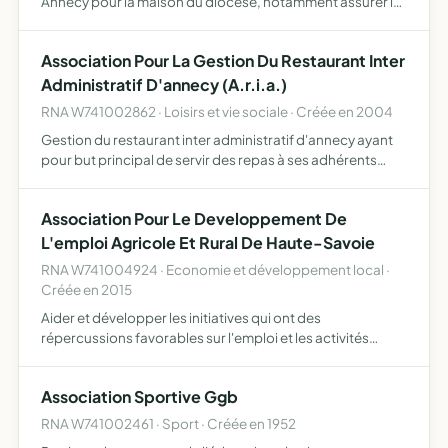
Annecy pour la maison du diocèse, notamment assurer l
accueil des différentes sociétés, services et mouvements
d église en proposant, entre autres, la coordination …
Association Pour La Gestion Du Restaurant Inter
Administratif D'annecy (A.r.i.a.)
RNA W741002862 · Loisirs et vie sociale · Créée en 2004
Gestion du restaurant inter administratif d'annecy ayant
pour but principal de servir des repas à ses adhérents
éventuellement leur servir le petit déjeuner, une collation,
des boissons chaudes ou froides, à l'exclusion d…
Association Pour Le Developpement De
L'emploi Agricole Et Rural De Haute-Savoie
RNA W741004924 · Economie et développement local ·
Créée en 2015
Aider et développer les initiatives qui ont des
répercussions favorables sur l'emploi et les activités
agricoles et ruraux, en lien avec l'agriculture paysanne
pour ce faire, l'association peut mettre en place la
Association Sportive Ggb
recherch…
RNA W741002461 · Sport · Créée en 1952