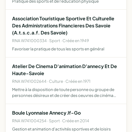
Pratique des sports et de l'éducation physique
Association Touristique Sportive Et Culturelle
Des Administrations Financieres Des Savoie
(A.t.s.c.a.f. Des Savoie)
RNA W741000334 · Sport · Créée en 1949
Favoriser la pratique de tous les sports en général
Atelier De Cinema D'animation D'annecy Et De
Haute-Savoie
RNA W741002644 · Culture · Créée en 1971
Mettre à la disposition de toute personne ou groupe de
personnes désireux et de créer des oeuvres de cinéma
d'animation et de s'initier aux techniques de cet art, les
moyens matériels et humains permettant une réalisation…
Boule Lyonnaise Annecy Jf-Go
RNA W741004254 · Sport · Créée en 2014
Gestion et animation d'activités sportives et de loisirs