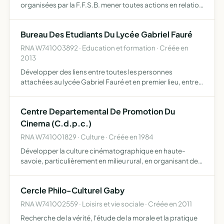
organisées par la F.F.S.B. mener toutes actions en relation
avec son objet, notamment des actions de formation au
profit des personnes participant à ses activités, …
Bureau Des Etudiants Du Lycée Gabriel Fauré
RNA W741003892 · Education et formation · Créée en
2013
Développer des liens entre toutes les personnes
attachées au lycée Gabriel Fauré et en premier lieu, entre
ses étudiants promouvoir les activités festives,
culturelles, sportives et de loisirs au sein du lycée Gabriel
Centre Departemental De Promotion Du
Fau…
Cinema (C.d.p.c.)
RNA W741001829 · Culture · Créée en 1984
Développer la culture cinématographique en haute-
savoie, particulièrement en milieu rural, en organisant des
tournées de cinéma itinérant et toutes manifestations
susceptibles de promouvoir le cinéma culturel
Cercle Philo-Culturel Gaby
RNA W741002559 · Loisirs et vie sociale · Créée en 2011
Recherche de la vérité, l'étude de la morale et la pratique