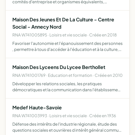
comités d'entreprise et organismes équivalents,
permettant des réalisations sociales et culturelles de
qualité la diffusion d'informations sociales et culturelles
Maison Des Jeunes Et De La Culture - Centre
dans…
Social - Annecy Nord
RNA W741005895 · Loisirs et vie sociale · Créée en 2018
Favoriser l'autonomie et l'épanouissement des personnes
, permettre à tous d'accéder à l'éducation et à la culture,
afin que chacun participe à la construction d'une société
plus solidaire et plus juste
Maison Des Lyceens Du Lycee Berthollet
RNA W741001769 · Education et formation · Créée en 2010
Développer les relations sociales, les pratiques
démocratiques et la communication dans l'établissement
favoriser le développement de la personnalité de chacun
et l'exercice de la citoyenneté impulser des actions
Medef Haute-Savoie
collecti…
RNA W741003993 · Loisirs et vie sociale · Créée en 1936
Défense des intérêts de l'industrie régionale, étude des
questions sociales et ouvrières d intérêt général commun,