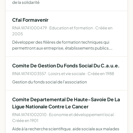
de la solidarité
Cfai Formavenir
RNA W741000479 · Education et formation · Créée en
2005
Développer des filières de formation techniques qui
permettront aux entreprise, établissements publics,
collectivités et associations de former des jeunes
professionnels réaliser des formations par apprentissage
Comite De Gestion Du Fonds Social Du C.a.u.e.
correspon…
RNA W741003557 · Loisirs et vie sociale · Créée en 1988
Gestion du fonds social de l'association
Comite Departemental De Haute-Savoie De La
Ligue Nationale Contre Le Cancer
RNA W741002010 · Economie et développement local ·
Créée en 1901
Aide à la recherche scientifique. aide sociale aux malades