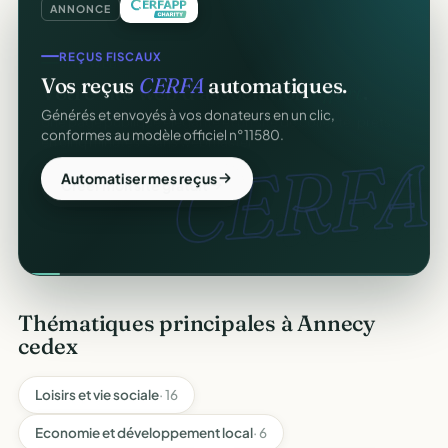
ANNONCE
REÇUS FISCAUX
Vos reçus
CERFA
automatiques.
Générés et envoyés à vos donateurs en un clic,
conformes au modèle officiel n°11580.
CERFA.
Automatiser mes reçus
Thématiques principales à Annecy
cedex
Loisirs et vie sociale
· 16
Economie et développement local
· 6