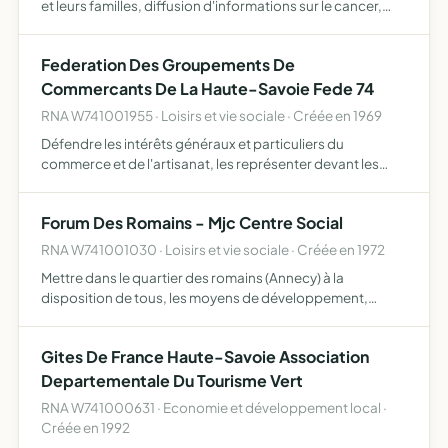
et leurs familles, diffusion d'informations sur le cancer,
prévention primaire pataclope
Federation Des Groupements De
Commercants De La Haute-Savoie Fede 74
RNA W741001955 · Loisirs et vie sociale · Créée en 1969
Défendre les intérêts généraux et particuliers du
commerce et de l'artisanat, les représenter devant les
pouvoirs publics
Forum Des Romains - Mjc Centre Social
RNA W741001030 · Loisirs et vie sociale · Créée en 1972
Mettre dans le quartier des romains (Annecy) à la
disposition de tous, les moyens de développement,
d'activités culturelles, éducatives, récréatives, sociales et
sportives
Gites De France Haute-Savoie Association
Departementale Du Tourisme Vert
RNA W741000631 · Economie et développement local ·
Créée en 1992