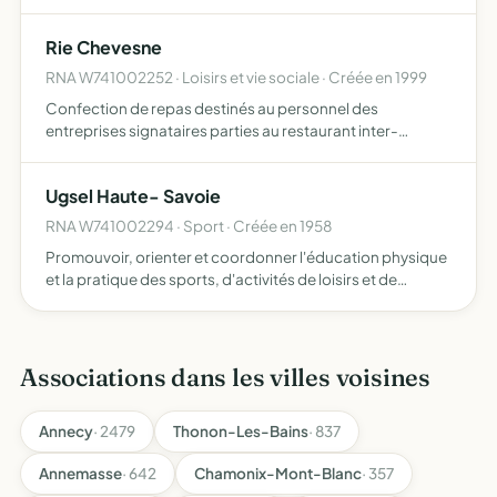
recherche des moyens pratiques devant entretenir de
bonnes relations entre employeurs et travailleurs
Rie Chevesne
RNA W741002252 · Loisirs et vie sociale · Créée en 1999
Confection de repas destinés au personnel des
entreprises signataires parties au restaurant inter-
entreprises de la poste d'annecy
Ugsel Haute- Savoie
RNA W741002294 · Sport · Créée en 1958
Promouvoir, orienter et coordonner l'éducation physique
et la pratique des sports, d'activités de loisirs et de
cultures organiser toutes compétitions sportives, tous
stages, et toutes manifestations aptes à développer la…
Associations dans les villes voisines
Annecy
· 2479
Thonon-Les-Bains
· 837
Annemasse
· 642
Chamonix-Mont-Blanc
· 357