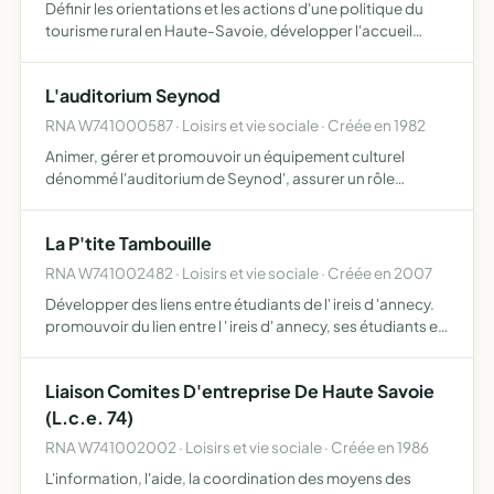
Définir les orientations et les actions d'une politique du
tourisme rural en Haute-Savoie, développer l'accueil
touristique par les ruraux et les actions agrotouristiques,
assurer pour ses membres divers services, contrib…
L'auditorium Seynod
RNA W741000587 · Loisirs et vie sociale · Créée en 1982
Animer, gérer et promouvoir un équipement culturel
dénommé l'auditorium de Seynod', assurer un rôle
d'ouverture et de développement culturel par des actions
de diffusion artistique, de production artistique et
La P'tite Tambouille
culturelle …
RNA W741002482 · Loisirs et vie sociale · Créée en 2007
Développer des liens entre étudiants de l' ireis d 'annecy.
promouvoir du lien entre l ' ireis d' annecy, ses étudiants et
les partenaires des secteurs sanitaire, social et culturel.
promouvoir l'image des étudiants de l …
Liaison Comites D'entreprise De Haute Savoie
(L.c.e. 74)
RNA W741002002 · Loisirs et vie sociale · Créée en 1986
L'information, l'aide, la coordination des moyens des