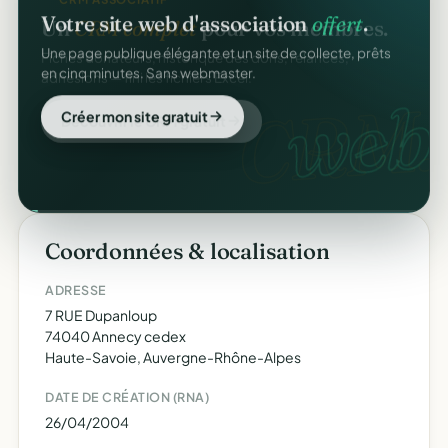
Votre site web d'association
offert
.
Une page publique élégante et un site de collecte, prêts
en cinq minutes. Sans webmaster.
web
Créer mon site gratuit
Coordonnées & localisation
ADRESSE
7 RUE Dupanloup
74040 Annecy cedex
Haute-Savoie, Auvergne-Rhône-Alpes
DATE DE CRÉATION (RNA)
26/04/2004