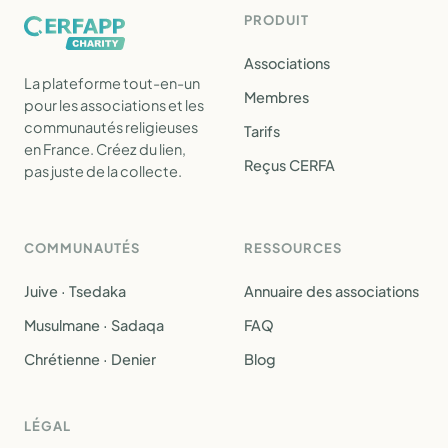
PRODUIT
Associations
La plateforme tout-en-un
Membres
pour les associations et les
communautés religieuses
Tarifs
en France. Créez du lien,
Reçus CERFA
pas juste de la collecte.
COMMUNAUTÉS
RESSOURCES
Juive · Tsedaka
Annuaire des associations
Musulmane · Sadaqa
FAQ
Chrétienne · Denier
Blog
LÉGAL