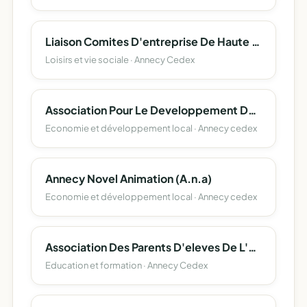
Liaison Comites D'entreprise De Haute Savoie (L.c.e. 74)
Loisirs et vie sociale · Annecy Cedex
Association Pour Le Developpement De L'emploi Agricole Et Rural De Haute-Savoie
Economie et développement local · Annecy cedex
Annecy Novel Animation (A.n.a)
Economie et développement local · Annecy cedex
Association Des Parents D'eleves De L'enseignement Libre (Apel) Du Departement De La Haute-Savoie
Education et formation · Annecy Cedex