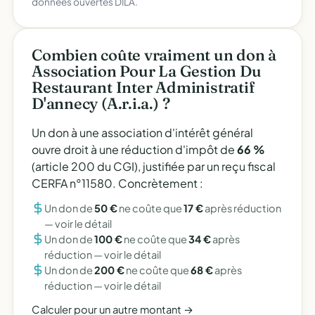
données ouvertes DILA.
Combien coûte vraiment un don à
Association Pour La Gestion Du
Restaurant Inter Administratif
D'annecy (A.r.i.a.) ?
Un don à une association d'intérêt général
ouvre droit à une réduction d'impôt de
66 %
(article 200 du CGI), justifiée par un reçu fiscal
CERFA n°11580. Concrètement :
Un don de
50 €
ne coûte que
17 €
après réduction
—
voir le détail
Un don de
100 €
ne coûte que
34 €
après
réduction —
voir le détail
Un don de
200 €
ne coûte que
68 €
après
réduction —
voir le détail
Calculer pour un autre montant →