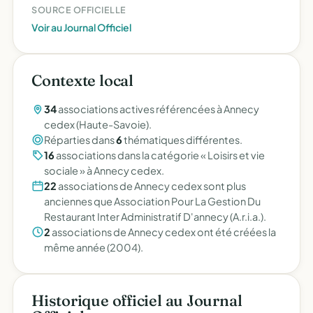
SOURCE OFFICIELLE
Voir au Journal Officiel
Contexte local
34
associations actives référencées à Annecy
cedex (Haute-Savoie).
Réparties dans
6
thématiques différentes.
16
associations dans la catégorie « Loisirs et vie
sociale » à Annecy cedex.
22
associations de Annecy cedex sont plus
anciennes que Association Pour La Gestion Du
Restaurant Inter Administratif D'annecy (A.r.i.a.).
2
associations de Annecy cedex ont été créées la
même année (2004).
Historique officiel au Journal