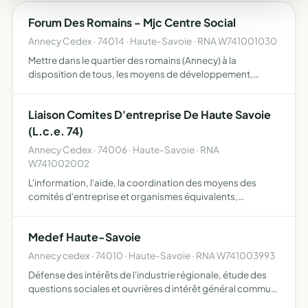
Forum Des Romains - Mjc Centre Social
Annecy Cedex · 74014 · Haute-Savoie · RNA W741001030
Mettre dans le quartier des romains (Annecy) à la
disposition de tous, les moyens de développement,
d'activités culturelles, éducatives, récréatives, sociales et
sportives
Liaison Comites D'entreprise De Haute Savoie
(L.c.e. 74)
Annecy Cedex · 74006 · Haute-Savoie · RNA
W741002002
L'information, l'aide, la coordination des moyens des
comités d'entreprise et organismes équivalents,
permettant des réalisations sociales et culturelles de
qualité la diffusion d'informations sociales et culturelles
Medef Haute-Savoie
dans…
Annecy cedex · 74010 · Haute-Savoie · RNA W741003993
Défense des intérêts de l'industrie régionale, étude des
questions sociales et ouvrières d intérêt général commun,
recherche des moyens pratiques devant entretenir de