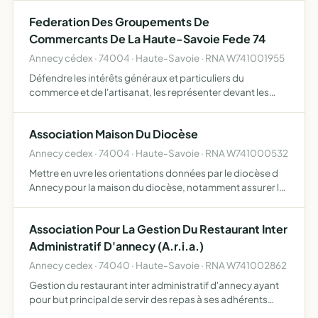
bonnes relations entre employeurs et travailleurs
Federation Des Groupements De
Commercants De La Haute-Savoie Fede 74
Annecy cédex · 74004 · Haute-Savoie · RNA W741001955
Défendre les intérêts généraux et particuliers du
commerce et de l'artisanat, les représenter devant les
pouvoirs publics
Association Maison Du Diocèse
Annecy cedex · 74004 · Haute-Savoie · RNA W741000532
Mettre en uvre les orientations données par le diocèse d
Annecy pour la maison du diocèse, notamment assurer l
accueil des différentes sociétés, services et mouvements
d église en proposant, entre autres, la coordination …
Association Pour La Gestion Du Restaurant Inter
Administratif D'annecy (A.r.i.a.)
Annecy cedex · 74040 · Haute-Savoie · RNA W741002862
Gestion du restaurant inter administratif d'annecy ayant
pour but principal de servir des repas à ses adhérents
éventuellement leur servir le petit déjeuner, une collation,