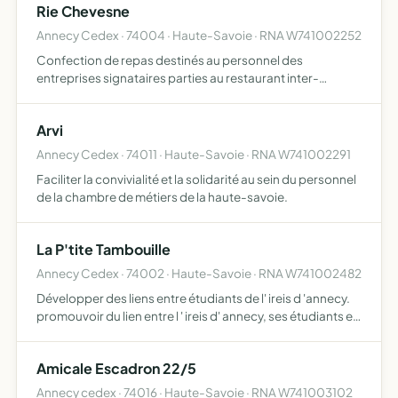
Rie Chevesne
Annecy Cedex · 74004 · Haute-Savoie · RNA W741002252
Confection de repas destinés au personnel des
entreprises signataires parties au restaurant inter-
entreprises de la poste d'annecy
Arvi
Annecy Cedex · 74011 · Haute-Savoie · RNA W741002291
Faciliter la convivialité et la solidarité au sein du personnel
de la chambre de métiers de la haute-savoie.
La P'tite Tambouille
Annecy Cedex · 74002 · Haute-Savoie · RNA W741002482
Développer des liens entre étudiants de l' ireis d 'annecy.
promouvoir du lien entre l ' ireis d' annecy, ses étudiants et
les partenaires des secteurs sanitaire, social et culturel.
promouvoir l'image des étudiants de l …
Amicale Escadron 22/5
Annecy cedex · 74016 · Haute-Savoie · RNA W741003102