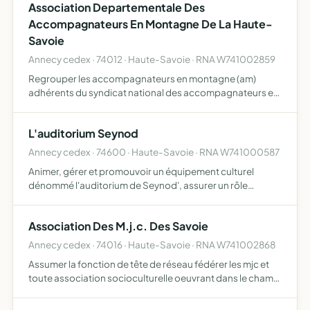
Association Departementale Des
Accompagnateurs En Montagne De La Haute-
Savoie
Annecy cedex · 74012 · Haute-Savoie · RNA W741002859
Regrouper les accompagnateurs en montagne (am)
adhérents du syndicat national des accompagnateurs en
montagne (snam) défendre les intérêts professionnels
des accompagnateurs en montagne
L'auditorium Seynod
Annecy cedex · 74600 · Haute-Savoie · RNA W741000587
Animer, gérer et promouvoir un équipement culturel
dénommé l'auditorium de Seynod', assurer un rôle
d'ouverture et de développement culturel par des actions
de diffusion artistique, de production artistique et
Association Des M.j.c. Des Savoie
culturelle …
Annecy cedex · 74016 · Haute-Savoie · RNA W741002868
Assumer la fonction de tête de réseau fédérer les mjc et
toute association socioculturelle oeuvrant dans le champ
de l'éducation populaire favoriser les échanges, la liaison
et la coopération entre ses membres en terme d'…