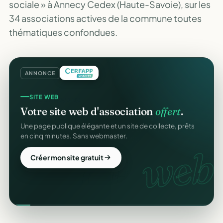
sociale » à Annecy Cedex (Haute-Savoie), sur les
34 associations actives de la commune toutes
thématiques confondues.
ANNONCE
SITE WEB
Votre site web d'association
offert
.
Une page publique élégante et un site de collecte, prêts
en cinq minutes. Sans webmaster.
web.
Créer mon site gratuit