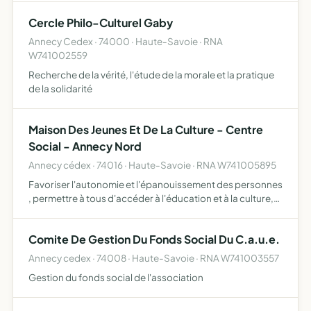
des boissons chaudes ou froides, à l'exclusion d…
Cercle Philo-Culturel Gaby
Annecy Cedex · 74000 · Haute-Savoie · RNA
W741002559
Recherche de la vérité, l'étude de la morale et la pratique
de la solidarité
Maison Des Jeunes Et De La Culture - Centre
Social - Annecy Nord
Annecy cédex · 74016 · Haute-Savoie · RNA W741005895
Favoriser l'autonomie et l'épanouissement des personnes
, permettre à tous d'accéder à l'éducation et à la culture,
afin que chacun participe à la construction d'une société
plus solidaire et plus juste
Comite De Gestion Du Fonds Social Du C.a.u.e.
Annecy cedex · 74008 · Haute-Savoie · RNA W741003557
Gestion du fonds social de l'association