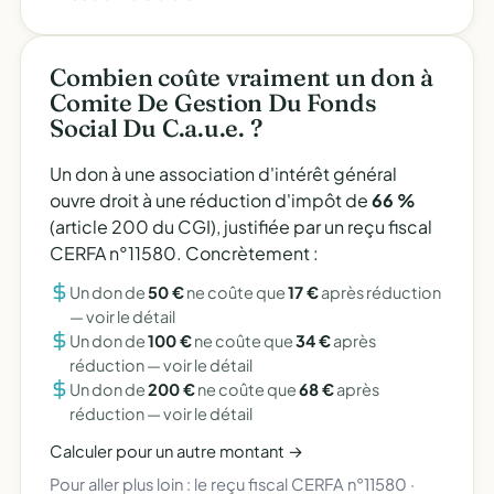
Combien coûte vraiment un don à
Comite De Gestion Du Fonds
Social Du C.a.u.e. ?
Un don à une association d'intérêt général
ouvre droit à une réduction d'impôt de
66 %
(article 200 du CGI), justifiée par un reçu fiscal
CERFA n°11580. Concrètement :
Un don de
50 €
ne coûte que
17 €
après réduction
—
voir le détail
Un don de
100 €
ne coûte que
34 €
après
réduction —
voir le détail
Un don de
200 €
ne coûte que
68 €
après
réduction —
voir le détail
Calculer pour un autre montant →
Pour aller plus loin :
le reçu fiscal CERFA n°11580
·