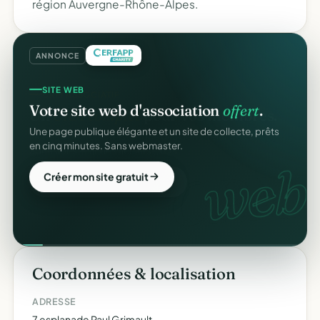
région Auvergne-Rhône-Alpes.
ANNONCE
SITE WEB
Votre site web d'association
offert
.
Une page publique élégante et un site de collecte, prêts
en cinq minutes. Sans webmaster.
web.
Créer mon site gratuit
Coordonnées & localisation
ADRESSE
7 esplanade Paul Grimault