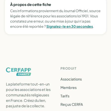
À propos de cette fiche
Ces informations proviennent du Journal Officiel, source
légale de référence pour les associations loi 1901. Vous
constatez une erreur, ou une mise à jour qui n'a pas
encore été reportée ?
Signalez-le en 30 secondes
.
PRODUIT
Associations
La plateforme tout-en-un
Membres
pour les associations et les
communautés religieuses
Tarifs
en France. Créez du lien,
Reçus CERFA
pas juste de la collecte.