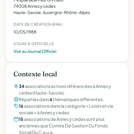
74008 Annecy cedex
Haute-Savoie, Auvergne-Rhône-Alpes
DATE DE CRÉATION (RNA)
10/05/1988
SOURCE OFFICIELLE
Voir au Journal Officiel
Contexte local
34
associations actives référencées à Annecy
cedex (Haute-Savoie).
Réparties dans
6
thématiques différentes.
16
associations dans la catégorie « Loisirs et vie
sociale » à Annecy cedex.
15
associations de Annecy cedex sont plus
anciennes que Comite De Gestion Du Fonds
Social Du C.a.u.e..