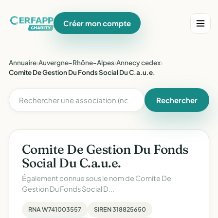
Créer mon compte
Annuaire
›
Auvergne-Rhône-Alpes
›
Annecy cedex
›
Comite De Gestion Du Fonds Social Du C.a.u.e.
Rechercher
Comite De Gestion Du Fonds
Social Du C.a.u.e.
Également connue sous le nom de
Comite De
Gestion Du Fonds Social D...
RNA W741003557
SIREN 318825650