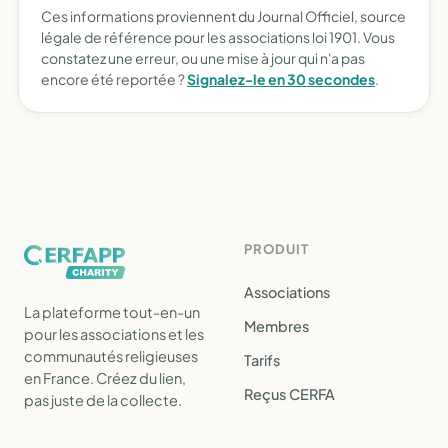
Ces informations proviennent du Journal Officiel, source
légale de référence pour les associations loi 1901. Vous
constatez une erreur, ou une mise à jour qui n'a pas
encore été reportée ?
Signalez-le en 30 secondes
.
PRODUIT
Associations
La plateforme tout-en-un
Membres
pour les associations et les
communautés religieuses
Tarifs
en France. Créez du lien,
Reçus CERFA
pas juste de la collecte.