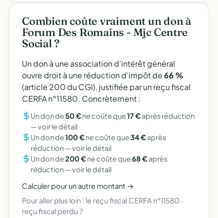
Combien coûte vraiment un don à
Forum Des Romains - Mjc Centre
Social ?
Un don à une association d'intérêt général
ouvre droit à une réduction d'impôt de
66 %
(article 200 du CGI), justifiée par un reçu fiscal
CERFA n°11580. Concrètement :
Un don de
50 €
ne coûte que
17 €
après réduction
—
voir le détail
Un don de
100 €
ne coûte que
34 €
après
réduction —
voir le détail
Un don de
200 €
ne coûte que
68 €
après
réduction —
voir le détail
Calculer pour un autre montant →
Pour aller plus loin :
le reçu fiscal CERFA n°11580
·
reçu fiscal perdu ?