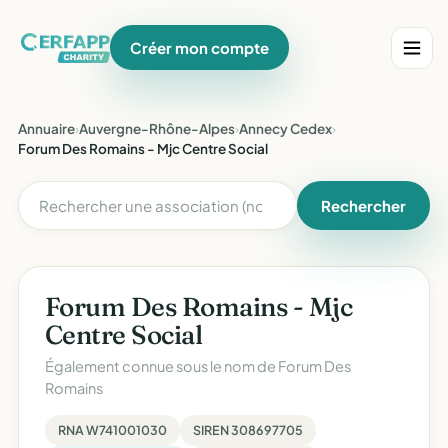
Créer mon compte
Annuaire
›
Auvergne-Rhône-Alpes
›
Annecy Cedex
›
Forum Des Romains - Mjc Centre Social
Rechercher
Forum Des Romains - Mjc
Centre Social
Également connue sous le nom de
Forum Des
Romains
RNA W741001030
SIREN 308697705