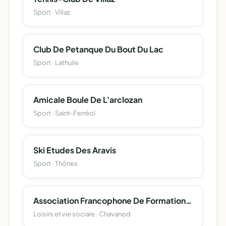
Sport · Villaz
Club De Petanque Du Bout Du Lac
Sport · Lathuile
Amicale Boule De L'arclozan
Sport · Saint-Ferréol
Ski Etudes Des Aravis
Sport · Thônes
Association Francophone De Formation Et De Recherche En Therapie Comportementale Et Cognitive (Afforthecc)
Loisirs et vie sociale · Chavanod