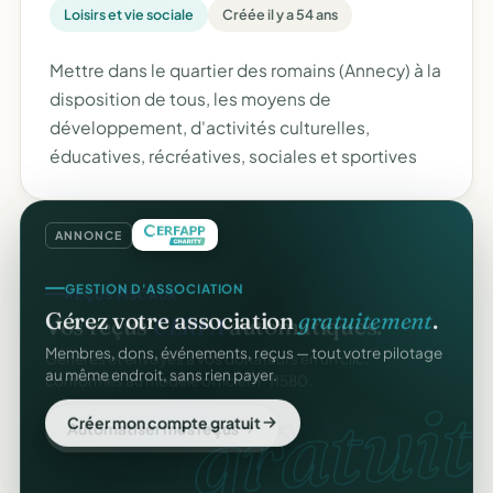
Loisirs et vie sociale
Créée il y a 54 ans
Mettre dans le quartier des romains (Annecy) à la
disposition de tous, les moyens de
développement, d'activités culturelles,
éducatives, récréatives, sociales et sportives
ANNONCE
GESTION D'ASSOCIATION
Gérez votre association
gratuitement
.
Membres, dons, événements, reçus — tout votre pilotage
au même endroit, sans rien payer.
gratuit.
Créer mon compte gratuit