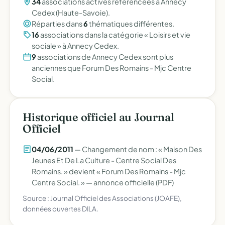
34
associations actives référencées à Annecy
Cedex (Haute-Savoie).
Réparties dans
6
thématiques différentes.
16
associations dans la catégorie « Loisirs et vie
sociale » à Annecy Cedex.
9
associations de Annecy Cedex sont plus
anciennes que Forum Des Romains - Mjc Centre
Social.
Historique officiel au Journal
Officiel
04/06/2011
— Changement de nom : « Maison Des
Jeunes Et De La Culture - Centre Social Des
Romains. » devient « Forum Des Romains - Mjc
Centre Social. » —
annonce officielle (PDF)
Source : Journal Officiel des Associations (JOAFE),
données ouvertes DILA.