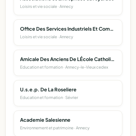
Loisirs et vie sociale · Annecy
Office Des Services Industriels Et Commerciaux De La Haute-Savoie
Loisirs et vie sociale · Annecy
Amicale Des Anciens De LÉcole Catholique D'apprentissage D'annecy
Education et formation · Annecy-le-Vieux cedex
U.s.e.p. De La Roseliere
Education et formation · Sévrier
Academie Salesienne
Environnement et patrimoine · Annecy