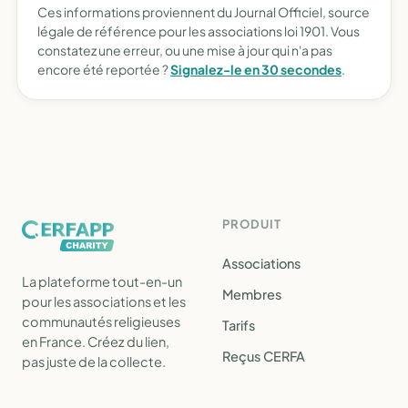
Ces informations proviennent du Journal Officiel, source
légale de référence pour les associations loi 1901. Vous
constatez une erreur, ou une mise à jour qui n'a pas
encore été reportée ?
Signalez-le en 30 secondes
.
PRODUIT
Associations
La plateforme tout-en-un
Membres
pour les associations et les
communautés religieuses
Tarifs
en France. Créez du lien,
Reçus CERFA
pas juste de la collecte.