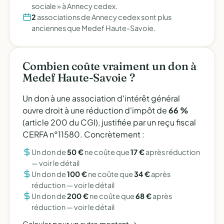
sociale » à Annecy cedex.
2
associations de Annecy cedex sont plus
anciennes que Medef Haute-Savoie.
Combien coûte vraiment un don à
Medef Haute-Savoie ?
Un don à une association d'intérêt général
ouvre droit à une réduction d'impôt de
66 %
(article 200 du CGI), justifiée par un reçu fiscal
CERFA n°11580. Concrètement :
Un don de
50 €
ne coûte que
17 €
après réduction
—
voir le détail
Un don de
100 €
ne coûte que
34 €
après
réduction —
voir le détail
Un don de
200 €
ne coûte que
68 €
après
réduction —
voir le détail