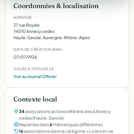
Coordonnées & localisation
ADRESSE
27 rue Royale
74010 Annecy cedex
Haute-Savoie, Auvergne-Rhône-Alpes
DATE DE CRÉATION (RNA)
07/07/1936
SOURCE OFFICIELLE
Voir au Journal Officiel
Contexte local
34
associations actives référencées à Annecy
cedex (Haute-Savoie).
Réparties dans
6
thématiques différentes.
16
associations dans la catégorie « Loisirs et vie