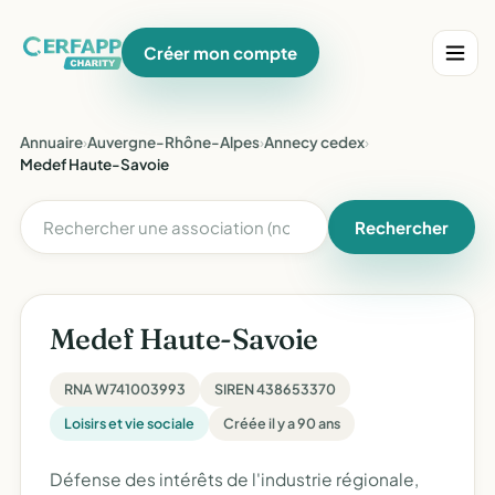
Créer mon compte
Annuaire
›
Auvergne-Rhône-Alpes
›
Annecy cedex
›
Medef Haute-Savoie
Rechercher
Medef Haute-Savoie
RNA W741003993
SIREN 438653370
Loisirs et vie sociale
Créée il y a 90 ans
Défense des intérêts de l'industrie régionale,