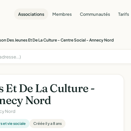
Associations
Membres
Communautés
Tarifs
on Des Jeunes Et De La Culture - Centre Social - Annecy Nord
 Et De La Culture -
nnecy Nord
ecy Nord
rs et vie sociale
Créée il y a 8 ans