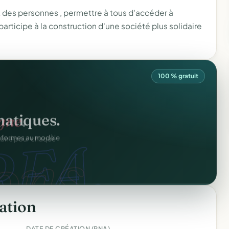
 des personnes , permettre à tous d'accéder à
 participe à la construction d'une société plus solidaire
100 % gratuit
atiques.
FA.
onformes au modèle
ation
DATE DE CRÉATION (RNA)