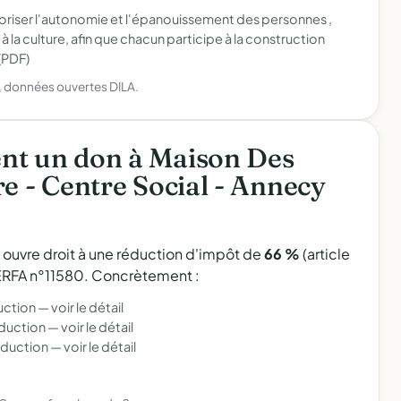
voriser l'autonomie et l'épanouissement des personnes ,
 la culture, afin que chacun participe à la construction
(PDF)
), données ouvertes DILA.
nt un don à Maison Des
e - Centre Social - Annecy
l ouvre droit à une réduction d'impôt de
66 %
(article
 CERFA n°11580. Concrètement :
uction —
voir le détail
éduction —
voir le détail
éduction —
voir le détail