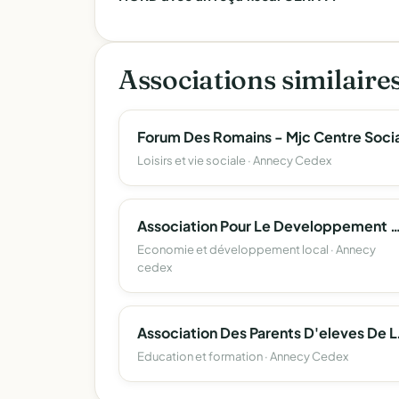
Associations similaire
Forum Des Romains - Mjc Centre Socia
Loisirs et vie sociale · Annecy Cedex
Association Pour Le Developpement De L'emploi Agricole Et Rural D
Economie et développement local · Annecy
cedex
Association Des Parents 
Education et formation · Annecy Cedex