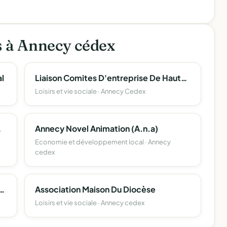
s à Annecy cédex
l
Liaison Comites D'entreprise De Haute Savoie (L.c.e. 74)
Loisirs et vie sociale · Annecy Cedex
e Haute-Savoie
Annecy Novel Animation (A.n.a)
Economie et développement local · Annecy
cedex
D'eleves De L'enseignement Libre (Apel) Du Departement De La Haute-Savoie
Association Maison Du Diocèse
Loisirs et vie sociale · Annecy cedex