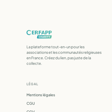
La plateforme tout-en-un pour les
associations et les communautés religieuses
en France. Créez du lien, pas juste de la
collecte.
LÉGAL
Mentions légales
CGU
CGV