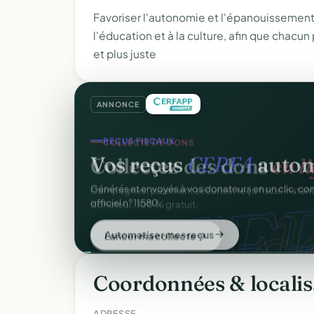
Favoriser l'autonomie et l'épanouissement
l'éducation et à la culture, afin que chacun
et plus juste
ANNONCE
REÇUS FISCAUX
Vos reçus
CERFA
autom
CER
Générés et envoyés à vos donateurs en un clic, c
officiel n°11580.
Automatiser mes reçus
Coordonnées & localis
ADRESSE