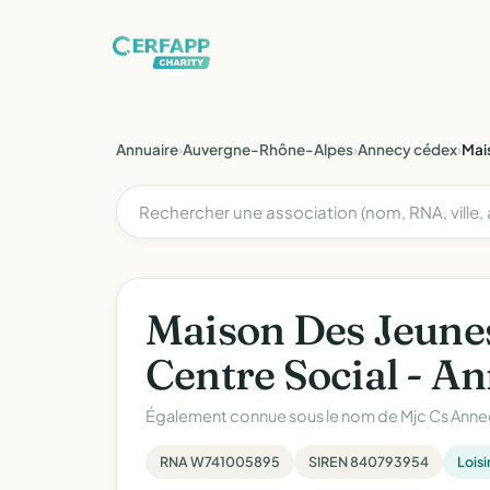
Annuaire
›
Auvergne-Rhône-Alpes
›
Annecy cédex
›
Mais
Maison Des Jeunes
Centre Social - A
Également connue sous le nom de
Mjc Cs Ann
RNA W741005895
SIREN 840793954
Loisi