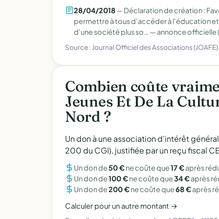
28/04/2018
— Déclaration de création : Fa
permettre à tous d'accéder à l'éducation et à
d'une société plus so… —
annonce officielle 
Source : Journal Officiel des Associations (JOAFE
Combien coûte vraime
Jeunes Et De La Cultur
Nord ?
Un don à une association d'intérêt généra
200 du CGI), justifiée par un reçu fiscal
Un don de
50 €
ne coûte que
17 €
après réd
Un don de
100 €
ne coûte que
34 €
après r
Un don de
200 €
ne coûte que
68 €
après r
Calculer pour un autre montant →