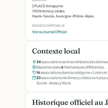
2 PLACE Annapurna
74016 Annecy cédex
Haute-Savoie, Auvergne-Rhône-Alpes
SOURCE OFFICIELLE
Voir au Journal Officiel
Contexte local
34
associations actives référencées à Anne
Réparties dans
6
thématiques différentes.
16
associations dans la catégorie « Loisirs et
33
associations de Annecy cédex sont plus a
Social - Annecy Nord.
Historique officiel au 