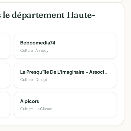
s le département Haute-
Bebopmedia74
Culture · Annecy
La Presqu'île De L'imaginaire - Association D'animation Culturelle Du Site De Châteauvieux - Duingt (Haute-Savoie)
Culture · Duingt
Alpicors
Culture · La Clusaz