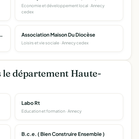
Economie et développement local · Annecy
cedex
D'eleves De L'enseignement Libre (Apel) Du Departement De La Haute-Savoie
Association Maison Du Diocèse
Loisirs et vie sociale · Annecy cedex
s le département Haute-
Labo Rt
Education et formation · Annecy
B.c.e. ( Bien Construire Ensemble )