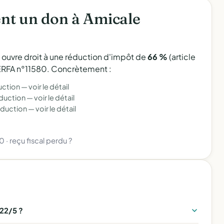
nt un don à Amicale
l ouvre droit à une réduction d'impôt de
66 %
(article
 CERFA n°11580. Concrètement :
uction —
voir le détail
éduction —
voir le détail
éduction —
voir le détail
80
·
reçu fiscal perdu ?
22/5 ?