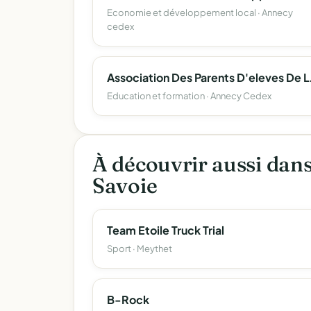
Economie et développement local · Annecy
cedex
Association Des Parents 
Education et formation · Annecy Cedex
À découvrir aussi dan
Savoie
Team Etoile Truck Trial
Sport · Meythet
B-Rock