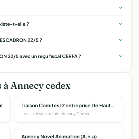
ste-t-elle ?
LE ESCADRON 22/5 ?
 22/5 avec un reçu fiscal CERFA ?
s à Annecy cedex
l
Liaison Comites D'entreprise De Haute Savoie (L.c.e. 74)
Loisirs et vie sociale · Annecy Cedex
e Haute-Savoie
Annecy Novel Animation (A.n.a)