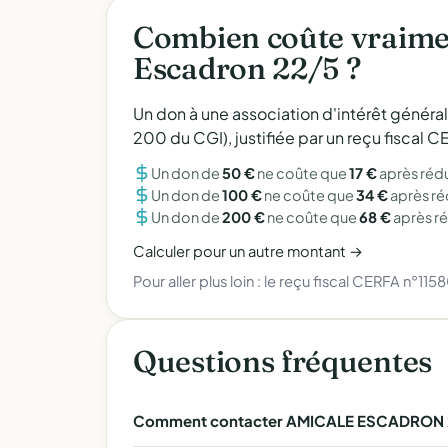
Combien coûte vraime
Escadron 22/5 ?
Un don à une association d'intérêt généra
200 du CGI), justifiée par un reçu fiscal
Un don de
50 €
ne coûte que
17 €
après réd
Un don de
100 €
ne coûte que
34 €
après r
Un don de
200 €
ne coûte que
68 €
après r
Calculer pour un autre montant →
Pour aller plus loin :
le reçu fiscal CERFA n°115
Questions fréquentes
Comment contacter AMICALE ESCADRON 