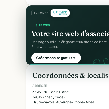
ANNONCE
COLLECTE DE DONS
SITE WEB
Collectez des dons
en l
Votre site web d'associ
d
Campagnes, paiement sécurisé, reçu fiscal insta
Une page publique élégante et un site de collecte, 
donateur. 100 % gratuit.
Sans webmaster.
Lancer ma collecte
Créer mon site gratuit
Coordonnées & localis
ADRESSE
33 AVENUE de la Plaine
74016 Annecy cedex
Haute-Savoie, Auvergne-Rhône-Alpes