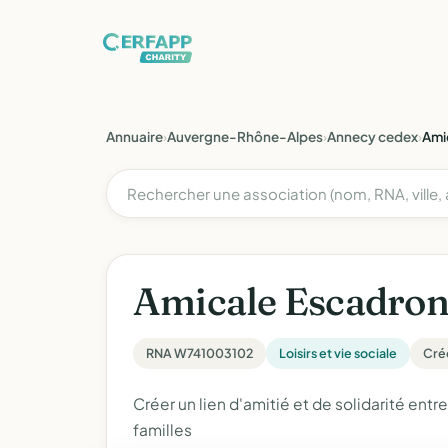
Annuaire
›
Auvergne-Rhône-Alpes
›
Annecy cedex
›
Ami
Amicale Escadron
RNA W741003102
Loisirs et vie sociale
Créé
Créer un lien d'amitié et de solidarité entr
familles