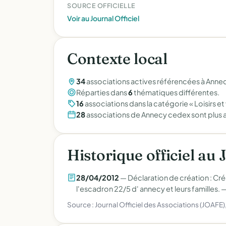
SOURCE OFFICIELLE
Voir au Journal Officiel
Contexte local
34
associations actives référencées à Anne
Réparties dans
6
thématiques différentes.
16
associations dans la catégorie « Loisirs et
28
associations de Annecy cedex sont plus 
Historique officiel au 
28/04/2012
— Déclaration de création : Crée
l'escadron 22/5 d' annecy et leurs familles. 
Source : Journal Officiel des Associations (JOAFE