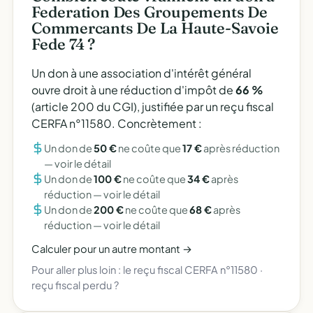
Federation Des Groupements De
Commercants De La Haute-Savoie
Fede 74 ?
Un don à une association d'intérêt général
ouvre droit à une réduction d'impôt de
66 %
(article 200 du CGI), justifiée par un reçu fiscal
CERFA n°11580. Concrètement :
Un don de
50 €
ne coûte que
17 €
après réduction
—
voir le détail
Un don de
100 €
ne coûte que
34 €
après
réduction —
voir le détail
Un don de
200 €
ne coûte que
68 €
après
réduction —
voir le détail
Calculer pour un autre montant →
Pour aller plus loin :
le reçu fiscal CERFA n°11580
·
reçu fiscal perdu ?