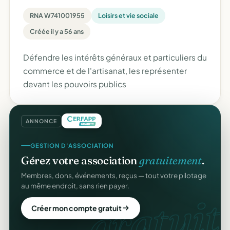
RNA W741001955
Loisirs et vie sociale
Créée il y a 56 ans
Défendre les intérêts généraux et particuliers du
commerce et de l'artisanat, les représenter
devant les pouvoirs publics
ANNONCE
GESTION D'ASSOCIATION
Gérez votre association
gratuitement
.
Membres, dons, événements, reçus — tout votre pilotage
au même endroit, sans rien payer.
gratuit.
Créer mon compte gratuit