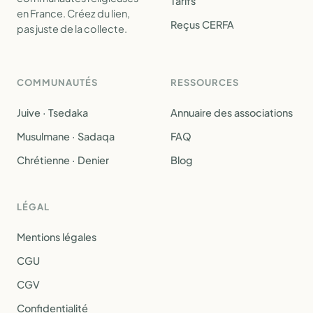
Tarifs
en France. Créez du lien,
Reçus CERFA
pas juste de la collecte.
COMMUNAUTÉS
RESSOURCES
Juive · Tsedaka
Annuaire des associations
Musulmane · Sadaqa
FAQ
Chrétienne · Denier
Blog
LÉGAL
Mentions légales
CGU
CGV
Confidentialité