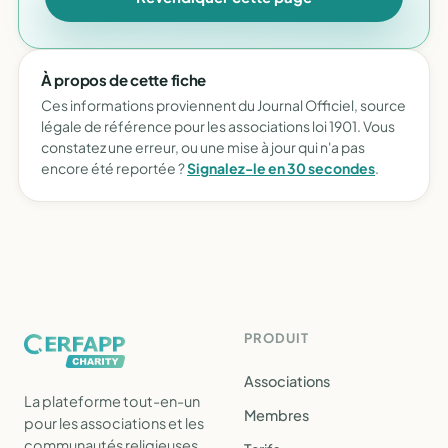
À propos de cette fiche
Ces informations proviennent du Journal Officiel, source
légale de référence pour les associations loi 1901. Vous
constatez une erreur, ou une mise à jour qui n'a pas
encore été reportée ?
Signalez-le en 30 secondes
.
PRODUIT
Associations
La plateforme tout-en-un
Membres
pour les associations et les
communautés religieuses