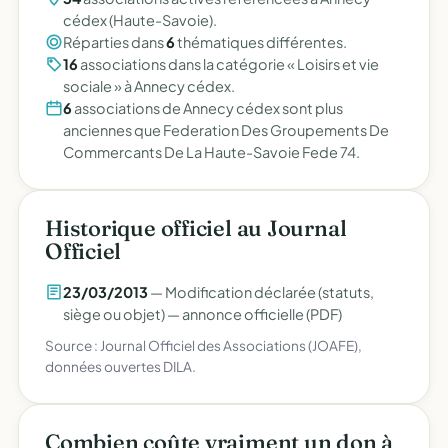
cédex (Haute-Savoie).
Réparties dans
6
thématiques différentes.
16
associations dans la catégorie « Loisirs et vie
sociale » à Annecy cédex.
6
associations de Annecy cédex sont plus
anciennes que Federation Des Groupements De
Commercants De La Haute-Savoie Fede 74.
Historique officiel au Journal
Officiel
23/03/2013
— Modification déclarée (statuts,
siège ou objet) —
annonce officielle (PDF)
Source : Journal Officiel des Associations (JOAFE),
données ouvertes DILA.
Combien coûte vraiment un don à