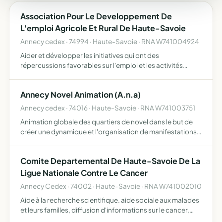
Association Pour Le Developpement De
L'emploi Agricole Et Rural De Haute-Savoie
Annecy cedex · 74994 · Haute-Savoie · RNA W741004924
Aider et développer les initiatives qui ont des
répercussions favorables sur l'emploi et les activités
agricoles et ruraux, en lien avec l'agriculture paysanne
pour ce faire, l'association peut mettre en place la
Annecy Novel Animation (A.n.a)
recherch…
Annecy cedex · 74016 · Haute-Savoie · RNA W741003751
Animation globale des quartiers de novel dans le but de
créer une dynamique et l'organisation de manifestations
ouvertes au public
Comite Departemental De Haute-Savoie De La
Ligue Nationale Contre Le Cancer
Annecy Cedex · 74002 · Haute-Savoie · RNA W741002010
Aide à la recherche scientifique. aide sociale aux malades
et leurs familles, diffusion d'informations sur le cancer,
prévention primaire pataclope