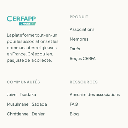
PRODUIT
Associations
La plateforme tout-en-un
Membres
pour les associations et les
communautés religieuses
Tarifs
en France. Créez du lien,
Reçus CERFA
pas juste de la collecte.
COMMUNAUTÉS
RESSOURCES
Juive · Tsedaka
Annuaire des associations
Musulmane · Sadaqa
FAQ
Chrétienne · Denier
Blog