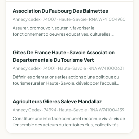
Association Du Faubourg Des Balmettes
Annecy cedex · 74007 · Haute-Savoie · RNA W741004980
Assurer, promouvoir, soutenir, favoriser le
fonctionnement d'oeuvres educatives, culturelles,
sociales, psycho-sociales, humanitaires et de loisirs
Gites De France Haute-Savoie Association
Departementale Du Tourisme Vert
Annecy cedex · 74001 · Haute-Savoie · RNA W741000631
Définir les orientations et les actions d'une politique du
tourisme rural en Haute-Savoie, développer l'accueil
touristique par les ruraux et les actions agrotouristiques,
assurer pour ses membres divers services, contrib…
Agriculteurs Glieres Saleve Mandallaz
Annecy Cedex · 74994 · Haute-Savoie · RNA W741004139
Constituer une interface connue et reconnue vis-à-vis de
l'ensemble des acteurs du territoires élus, collectivités
territoriales, chambres d'agricultures et autres OPA,
associations, citoyens être ouvert et à l'écoute des…