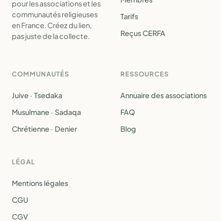
pour les associations et les
communautés religieuses
Tarifs
en France. Créez du lien,
Reçus CERFA
pas juste de la collecte.
COMMUNAUTÉS
RESSOURCES
Juive · Tsedaka
Annuaire des associations
Musulmane · Sadaqa
FAQ
Chrétienne · Denier
Blog
LÉGAL
Mentions légales
CGU
CGV