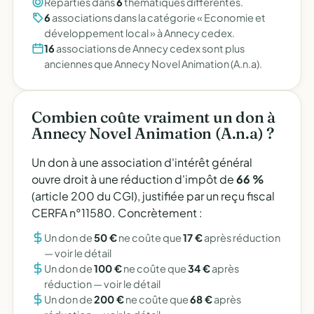
Réparties dans
6
thématiques différentes.
6
associations dans la catégorie « Economie et
développement local » à Annecy cedex.
16
associations de Annecy cedex sont plus
anciennes que Annecy Novel Animation (A.n.a).
Combien coûte vraiment un don à
Annecy Novel Animation (A.n.a) ?
Un don à une association d'intérêt général
ouvre droit à une réduction d'impôt de
66 %
(article 200 du CGI), justifiée par un reçu fiscal
CERFA n°11580. Concrètement :
Un don de
50 €
ne coûte que
17 €
après réduction
—
voir le détail
Un don de
100 €
ne coûte que
34 €
après
réduction —
voir le détail
Un don de
200 €
ne coûte que
68 €
après