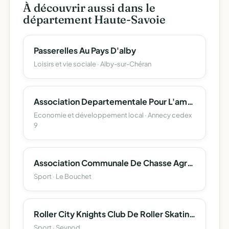
À découvrir aussi dans le
département Haute-Savoie
Passerelles Au Pays D'alby
Loisirs et vie sociale · Alby-sur-Chéran
Association Departementale Pour L'amenagement Des Structures Des Exploitations Agricoles De La Haute-Savoie
Economie et développement local · Annecy cedex
9
Association Communale De Chasse Agréée Du Bouchet-Mont-Charvin
Sport · Le Bouchet
Roller City Knights Club De Roller Skating Du District Du Bassin Annecien
Sport · Seynod