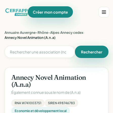
Créer mon compte
Annuaire
›
Auvergne-Rhône-Alpes
›
Annecy cedex
›
Annecy Novel Animation (A.n.a)
Rechercher
Annecy Novel Animation
(A.n.a)
Également connue sous le nom de
(A.n.a)
RNA W741003751
SIREN 498746783
Economie et développement local