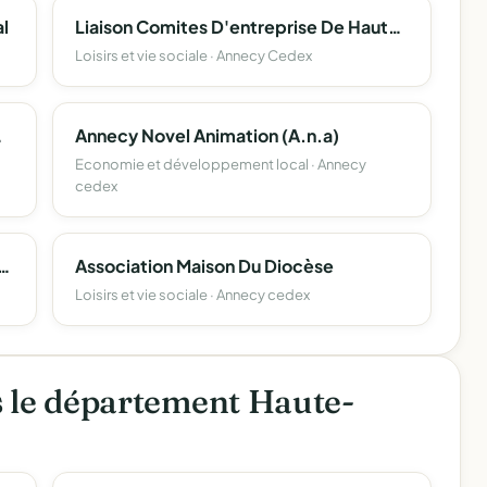
l
Liaison Comites D'entreprise De Haute Savoie (L.c.e. 74)
Loisirs et vie sociale · Annecy Cedex
e Haute-Savoie
Annecy Novel Animation (A.n.a)
Economie et développement local · Annecy
cedex
D'eleves De L'enseignement Libre (Apel) Du Departement De La Haute-Savoie
Association Maison Du Diocèse
Loisirs et vie sociale · Annecy cedex
s le département Haute-