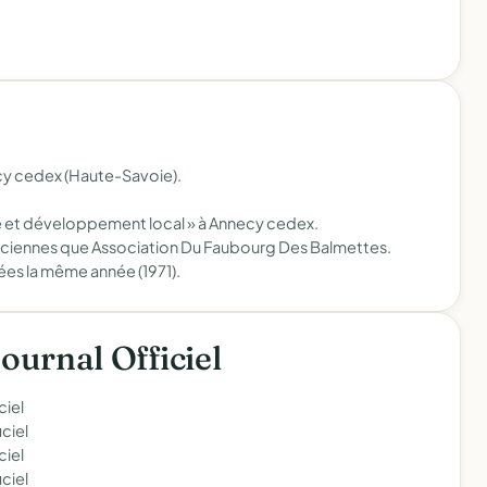
cy cedex (Haute-Savoie).
e et développement local » à Annecy cedex.
nciennes que Association Du Faubourg Des Balmettes.
es la même année (1971).
Journal Officiel
ciel
ciel
ciel
ciel