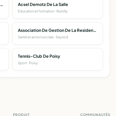
Association D'action Culturelle Et Sociale De Saint-Joseph-Des-Fins
Acsel Demotz De La Salle
Education et formation · Rumilly
Association De Gestion De La Residence Le Grand Chêne
Santé et action sociale · Seynod
Tennis-Club De Poisy
Sport · Poisy
PRODUIT
COMMUNAUTÉS