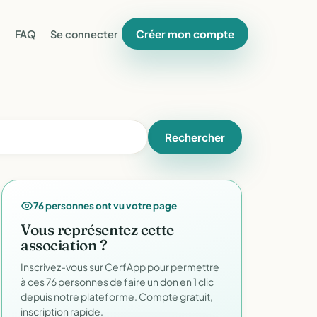
Créer mon compte
FAQ
Se connecter
Rechercher
76 personnes ont vu votre page
Vous représentez cette
association ?
Inscrivez-vous sur CerfApp pour permettre
à ces 76 personnes de faire un don en 1 clic
depuis notre plateforme. Compte gratuit,
inscription rapide.