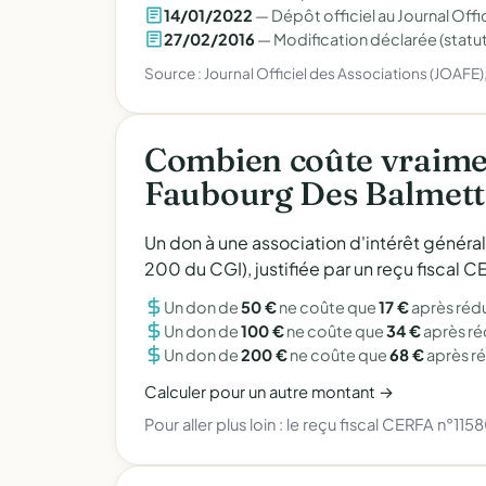
14/01/2022
— Dépôt officiel au Journal Offic
27/02/2016
— Modification déclarée (statut
Source : Journal Officiel des Associations (JOAFE
Combien coûte vraime
Faubourg Des Balmett
Un don à une association d'intérêt généra
200 du CGI), justifiée par un reçu fiscal
Un don de
50 €
ne coûte que
17 €
après réd
Un don de
100 €
ne coûte que
34 €
après r
Un don de
200 €
ne coûte que
68 €
après r
Calculer pour un autre montant →
Pour aller plus loin :
le reçu fiscal CERFA n°115