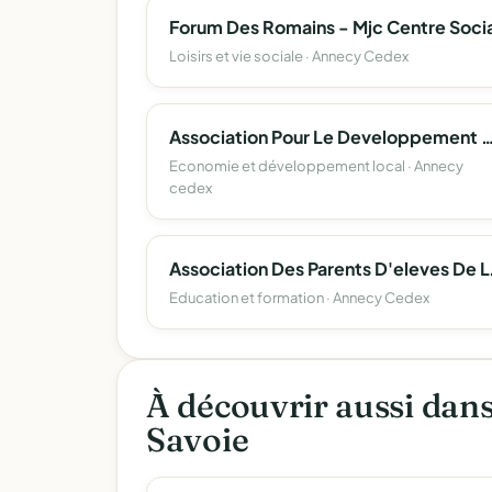
Forum Des Romains - Mjc Centre Socia
Loisirs et vie sociale · Annecy Cedex
Association Pour Le Developpement De L'emploi Agricole Et Rural D
Economie et développement local · Annecy
cedex
Association Des Parents 
Education et formation · Annecy Cedex
À découvrir aussi dan
Savoie