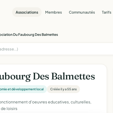
Associations
Membres
Communautés
Tarifs
ociation Du Faubourg Des Balmettes
aubourg Des Balmettes
omie et développement local
Créée il y a 55 ans
 fonctionnement d'oeuvres educatives, culturelles,
de loisirs