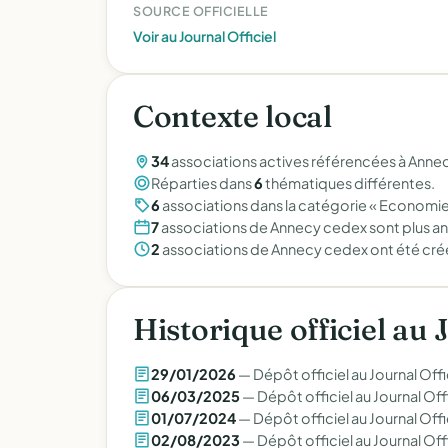
SOURCE OFFICIELLE
Voir au Journal Officiel
Contexte local
34
associations actives référencées à Anne
Réparties dans
6
thématiques différentes.
6
associations dans la catégorie « Economi
7
associations de Annecy cedex sont plus a
2
associations de Annecy cedex ont été créé
Historique officiel au 
29/01/2026
— Dépôt officiel au Journal Offi
06/03/2025
— Dépôt officiel au Journal Offi
01/07/2024
— Dépôt officiel au Journal Offi
02/08/2023
— Dépôt officiel au Journal Offi