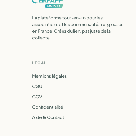
La plateforme tout-en-un pour les
associations et les communautés religieuses
en France. Créez du lien, pas juste de la
collecte.
LÉGAL
Mentions légales
CGU
CGV
Confidentialité
Aide & Contact