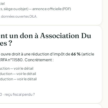
iel
s, siège ou objet) —
annonce officielle (PDF)
), données ouvertes DILA.
nt un don à Association Du
es ?
l ouvre droit à une réduction d'impôt de
66 %
(article
 CERFA n°11580. Concrètement :
uction —
voir le détail
éduction —
voir le détail
éduction —
voir le détail
80
·
reçu fiscal perdu ?