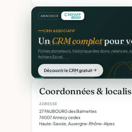
ANNONCE
CRM ASSOCIATIF
Un
CRM complet
pour v
C
Fiches donateurs, historique des dons, relances, a
fichiers Excel.
Découvrir le CRM gratuit
Coordonnées & localis
ADRESSE
27 FAUBOURG des Balmettes
74007 Annecy cedex
Haute-Savoie, Auvergne-Rhône-Alpes