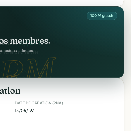
100 % gratuit
os membres.
RM.
dhésions — fini les
ation
DATE DE CRÉATION (RNA)
13/05/1971