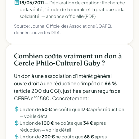
18/06/2011
— Déclaration de création : Recherche
de la vérité, l'étude de la morale et la pratique de la
solidarité. —
annonce officielle (PDF)
Source : Journal Officiel des Associations (JOAFE),
données ouvertes DILA.
Combien coûte vraiment un don à
Cercle Philo-Culturel Gaby ?
Un don à une association d'intérêt général
ouvre droit à une réduction d'impôt de
66 %
(article 200 du CGI), justifiée par un reçu fiscal
CERFA n°11580. Concrètement :
Un don de
50 €
ne coûte que
17 €
après réduction
—
voir le détail
Un don de
100 €
ne coûte que
34 €
après
réduction —
voir le détail
Un don de
200 €
ne coûte que
68 €
après