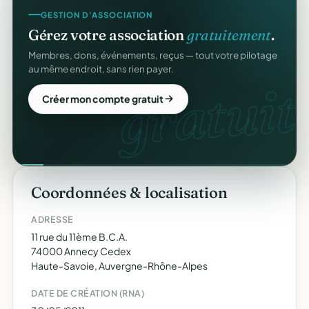
GESTION D'ASSOCIATION
Gérez votre association
gratuitement
.
Membres, dons, événements, reçus — tout votre pilotage
au même endroit, sans rien payer.
gratuit.
Créer mon compte gratuit
Coordonnées & localisation
ADRESSE
11 rue du 11ème B.C.A.
74000 Annecy Cedex
Haute-Savoie, Auvergne-Rhône-Alpes
DATE DE CRÉATION (RNA)