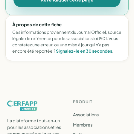
À propos de cette fiche
Ces informations proviennent du Journal Officiel, source
légale de référence pour les associations loi 1901. Vous
constatez une erreur, ou une mise à jour qui n'a pas
encore été reportée ?
Signalez-le en 30 secondes
.
PRODUIT
Associations
La plateforme tout-en-un
Membres
pour les associations et les
communautés religieuses