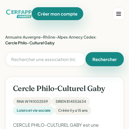
Créer mon compte
Annuaire
›
Auvergne-Rhône-Alpes
›
Annecy Cedex
›
Cercle Philo-Culturel Gaby
Rechercher
Cercle Philo-Culturel Gaby
RNA W741002559
SIREN 814552634
Loisirs et vie sociale
Créée il y a 15 ans
CERCLE PHILO-CULTUREL GABY est une