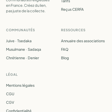
Tarifs
en France. Créez du lien,
Reçus CERFA
pas juste de la collecte.
COMMUNAUTÉS
RESSOURCES
Juive · Tsedaka
Annuaire des associations
Musulmane · Sadaqa
FAQ
Chrétienne · Denier
Blog
LÉGAL
Mentions légales
CGU
CGV
Confidentialité