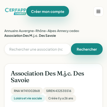
Créer mon compte
Annuaire
›
Auvergne-Rhône-Alpes
›
Annecy cedex
›
Association Des M.j.c. Des Savoie
Rechercher
Association Des M.j.c. Des
Savoie
RNA W741002868
SIREN 432535516
Loisirs et vie sociale
Créée il y a 26 ans