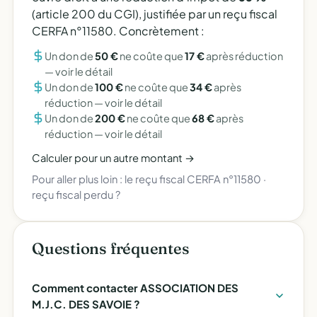
(article 200 du CGI), justifiée par un reçu fiscal
CERFA n°11580. Concrètement :
Un don de
50 €
ne coûte que
17 €
après réduction
—
voir le détail
Un don de
100 €
ne coûte que
34 €
après
réduction —
voir le détail
Un don de
200 €
ne coûte que
68 €
après
réduction —
voir le détail
Calculer pour un autre montant →
Pour aller plus loin :
le reçu fiscal CERFA n°11580
·
reçu fiscal perdu ?
Questions fréquentes
Comment contacter ASSOCIATION DES
M.J.C. DES SAVOIE ?