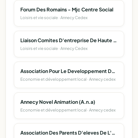
Forum Des Romains - Mjc Centre Social
Loisirs et vie sociale · Annecy Cedex
Liaison Comites D'entreprise De Haute Savoie (L.c.e. 74)
Loisirs et vie sociale · Annecy Cedex
Association Pour Le Developpement De L'emploi Agricole Et Rural De Haute-Savoie
Economie et développement local · Annecy cedex
Annecy Novel Animation (A.n.a)
Economie et développement local · Annecy cedex
Association Des Parents D'eleves De L'enseignement Libre (Apel) Du Departement De La Haute-Savoie