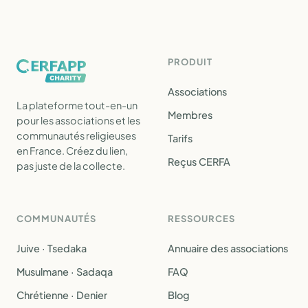
PRODUIT
Associations
La plateforme tout-en-un
Membres
pour les associations et les
communautés religieuses
Tarifs
en France. Créez du lien,
Reçus CERFA
pas juste de la collecte.
COMMUNAUTÉS
RESSOURCES
Juive · Tsedaka
Annuaire des associations
Musulmane · Sadaqa
FAQ
Chrétienne · Denier
Blog