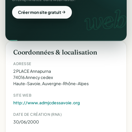
web.
Créer mon site gratuit
Coordonnées & localisation
ADRESSE
2 PLACE Annapurna
74016 Annecy cedex
Haute-Savoie, Auvergne-Rhône-Alpes
SITE WEB
http://www.admjcdessavoie.org
DATE DE CRÉATION (RNA)
30/06/2000