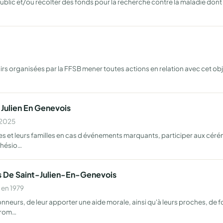
ublic et/ou récolter des fonds pour la recherche contre la maladie dont 
isirs organisées par la FFSB mener toutes actions en relation avec cet 
 Julien En Genevois
 2025
et leurs familles en cas d événements marquants, participer aux cérémo
cohésio…
 De Saint-Julien-En-Genevois
 en 1979
rs, de leur apporter une aide morale, ainsi qu'à leurs proches, de fou
prom…