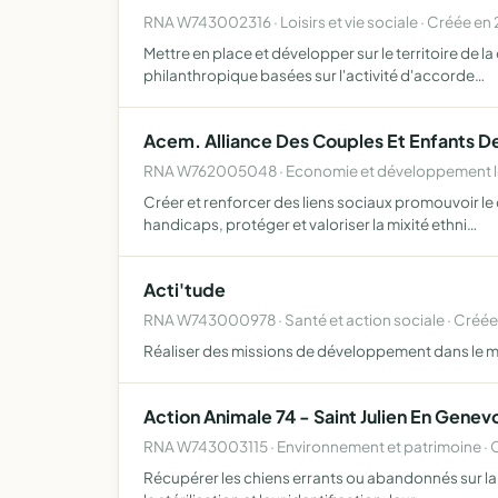
RNA W743002316 · Loisirs et vie sociale · Créée en
Mettre en place et développer sur le territoire de 
philanthropique basées sur l'activité d'accorde…
Acem. Alliance Des Couples Et Enfants De
RNA W762005048 · Economie et développement lo
Créer et renforcer des liens sociaux promouvoir le d
handicaps, protéger et valoriser la mixité ethni…
Acti'tude
RNA W743000978 · Santé et action sociale · Créée
Réaliser des missions de développement dans le
Action Animale 74 - Saint Julien En Genev
RNA W743003115 · Environnement et patrimoine · 
Récupérer les chiens errants ou abandonnés sur la v