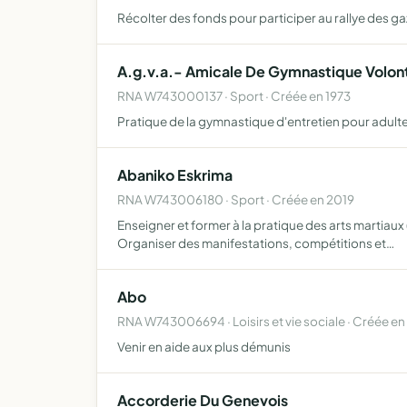
Récolter des fonds pour participer au rallye des g
A.g.v.a.- Amicale De Gymnastique Volont
RNA W743000137 · Sport · Créée en 1973
Pratique de la gymnastique d'entretien pour adult
Abaniko Eskrima
RNA W743006180 · Sport · Créée en 2019
Enseigner et former à la pratique des arts martiaux 
Organiser des manifestations, compétitions et…
Abo
RNA W743006694 · Loisirs et vie sociale · Créée en
Venir en aide aux plus démunis
Accorderie Du Genevois