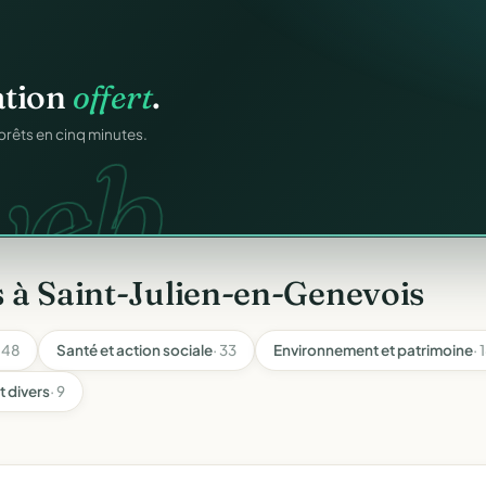
os membres.
RM.
dhésions — fini les
 à Saint-Julien-en-Genevois
· 48
Santé et action sociale
· 33
Environnement et patrimoine
· 
t divers
· 9