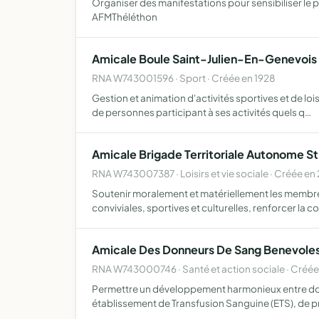
Organiser des manifestations pour sensibiliser le p
AFMThéléthon
Amicale Boule Saint-Julien-En-Genevois
RNA W743001596 · Sport · Créée en 1928
Gestion et animation d'activités sportives et de lo
de personnes participant à ses activités quels q…
Amicale Brigade Territoriale Autonome St
RNA W743007387 · Loisirs et vie sociale · Créée en
Soutenir moralement et matériellement les membres 
conviviales, sportives et culturelles, renforcer la 
Amicale Des Donneurs De Sang Benevoles
RNA W743000746 · Santé et action sociale · Créée
Permettre un développement harmonieux entre donneu
établissement de Transfusion Sanguine (ETS), de 