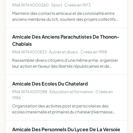
RNA W744000260 · Sport · Créée en 1973
Maintenir des contacts amicaux et de convivialité entre
anciens membres du tch, soutenir des projets collectifs
visant à aider des personnes en situation de handicap
Amicale Des Anciens Parachutistes De Thonon-
Chablais
RNA W744001833 · Autres et divers · Créée en 1998
Rassembler divers citoyens d'une même arme, organiser
leur action en faveur des libertés républicaines et de
l'indépendance nationale participer aux cérémonies
patriotiques avec l'emblème national faire valoir le devoir
Amicale Des Ecoles Du Chatelard
d…
RNA W744001088 · Education et formation · Créée en
1986
Organisation des activites post et periscolaires des
ecoles (maternelle et primaire) du chatelard kermesse
scolaire, fete defin d'annee, manifestations sportives
Amicale Des Personnels Du Lycee De La Versoie