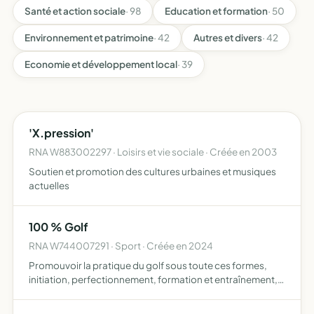
Santé et action sociale
· 98
Education et formation
· 50
Environnement et patrimoine
· 42
Autres et divers
· 42
Economie et développement local
· 39
'X.pression'
RNA W883002297 · Loisirs et vie sociale · Créée en 2003
Soutien et promotion des cultures urbaines et musiques
actuelles
100 % Golf
RNA W744007291 · Sport · Créée en 2024
Promouvoir la pratique du golf sous toute ces formes,
initiation, perfectionnement, formation et entraînement,
développer l'entraide, le dépassement de soi, les valeurs
du sport, rechercher des financements ou apports mat…