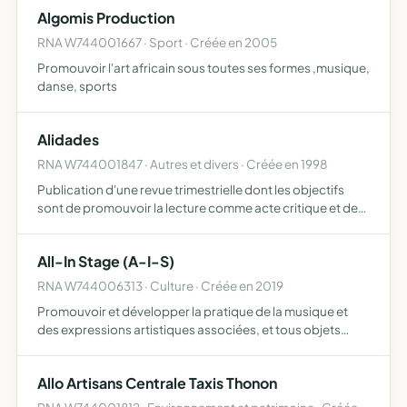
échanges intergénérationnels distribution de denrées
Algomis Production
aliment…
RNA W744001667 · Sport · Créée en 2005
Promouvoir l'art africain sous toutes ses formes ,musique,
danse, sports
Alidades
RNA W744001847 · Autres et divers · Créée en 1998
Publication d'une revue trimestrielle dont les objectifs
sont de promouvoir la lecture comme acte critique et de
pensée créer un lien de réflexion pour le décloisonnement
culturel
All-In Stage (A-I-S)
RNA W744006313 · Culture · Créée en 2019
Promouvoir et développer la pratique de la musique et
des expressions artistiques associées, et tous objets
similaires, connexes ou complémentaires ou susceptibles
d'en favoriser la réalisation ou le développement
Allo Artisans Centrale Taxis Thonon