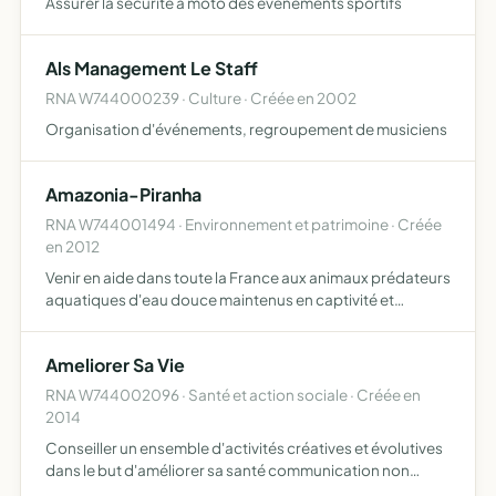
Assurer la sécurité à moto des évènements sportifs
Als Management Le Staff
RNA W744000239 · Culture · Créée en 2002
Organisation d'événements, regroupement de musiciens
Amazonia-Piranha
RNA W744001494 · Environnement et patrimoine · Créée
en 2012
Venir en aide dans toute la France aux animaux prédateurs
aquatiques d'eau douce maintenus en captivité et
également aux reptiles qui ne nécessitent pas de certificat
de capacité tout en respectant le nombre de détention …
Ameliorer Sa Vie
RNA W744002096 · Santé et action sociale · Créée en
2014
Conseiller un ensemble d'activités créatives et évolutives
dans le but d'améliorer sa santé communication non
violente, pnl, coaching, reiki, échanges et partages avec