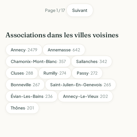
Page 1 / 17
Suivant
Associations dans les villes voisines
Annecy
· 2479
Annemasse
· 642
Chamonix-Mont-Blanc
· 357
Sallanches
· 342
Cluses
· 288
Rumilly
· 274
Passy
· 272
Bonneville
· 267
Saint-Julien-En-Genevois
· 265
Évian-Les-Bains
· 236
Annecy-Le-Vieux
· 202
Thônes
· 201