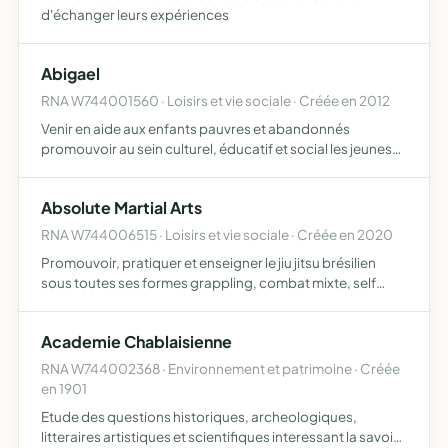
d'échanger leurs expériences
Abigael
RNA W744001560 · Loisirs et vie sociale · Créée en 2012
Venir en aide aux enfants pauvres et abandonnés
promouvoir au sein culturel, éducatif et social les jeunes
de Thonon-les-Bains et les enfants de l'Ile Maurice et de
Madagascar
Absolute Martial Arts
RNA W744006515 · Loisirs et vie sociale · Créée en 2020
Promouvoir, pratiquer et enseigner le jiu jitsu brésilien
sous toutes ses formes grappling, combat mixte, self
défense et mobilité ainsi que le kali combat armé
traditionnel et sportif, et le mma participer et organiser d…
Academie Chablaisienne
RNA W744002368 · Environnement et patrimoine · Créée
en 1901
Etude des questions historiques, archeologiques,
litteraires artistiques et scientifiques interessant la savoie