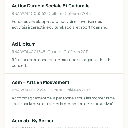
l'amélioration du territoire par et pour les habit…
Action Durable Sociale Et Culturelle
RNA W744003052 · Culture · Créée en 2018
Éduquer, développer, promouvoir et favoriser des
activités à caractère culturel, social et sportif dans le
respect de tous promouvoir la solidarité sous toute ses
formes intervenir dans le domaines de la précarité, de l'a…
Ad Libitum
RNA W744001248 · Culture · Créée en 2011
Réalisation de concerts de musique ou organisation de
concerts
Aem - Arts En Mouvement
RNA W744002994 · Culture · Créée en 2017
Accompagnement de la personne à tous les moments de
sa vie par la mise en uvre et la promotion de toute activité
artistique, sociale et culturelle
Aerolab. By Aether