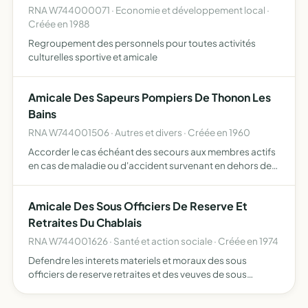
RNA W744000071 · Economie et développement local ·
Créée en 1988
Regroupement des personnels pour toutes activités
culturelles sportive et amicale
Amicale Des Sapeurs Pompiers De Thonon Les
Bains
RNA W744001506 · Autres et divers · Créée en 1960
Accorder le cas échéant des secours aux membres actifs
en cas de maladie ou d'accident survenant en dehors des
incendies ou autres services commandes participer aux
frais de funérailles de ses
Amicale Des Sous Officiers De Reserve Et
Retraites Du Chablais
RNA W744001626 · Santé et action sociale · Créée en 1974
Defendre les interets materiels et moraux des sous
officiers de reserve retraites et des veuves de sous
officiers