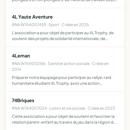
marins, que ce soit dans l'aspect loisirs ou professionnel
4L Yaute Aventure
RNA W744007459 · Sport · Créée en 2025
L'association a pour objet de participer au 4L Trophy, de
soutenir des projets de solidarité internationale, de
promouvoir l'esprit d'équipe et la coopération,
d'encourager les actions humanitaires et les initiatives de
4Leman
d…
RNA W744002166 · Santé et action sociale · Créée en
2014
Préparer notre équipage pour participer au rallye-raid
humanitaire étudiant 4L Trophy, avoir une action
humanitaire qui permettra la scolarisation d'enfants
marocains et le financement de la construction de salles
74Briques
de clas…
RNA W744007024 · Loisirs et vie sociale · Créée en 2023
Cette association a pour objet de soutenir et favoriser la
relation parent-enfant au travers du jeu dans la région du
chablais en haute-Savoie