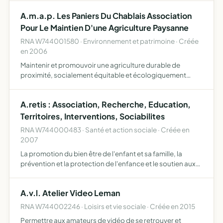
A.m.a.p. Les Paniers Du Chablais Association
Pour Le Maintien D'une Agriculture Paysanne
RNA W744001580 · Environnement et patrimoine · Créée
en 2006
Maintenir et promouvoir une agriculture durable de
proximité, socialement équitable et écologiquement
saine
A.retis : Association, Recherche, Education,
Territoires, Interventions, Sociabilites
RNA W744000483 · Santé et action sociale · Créée en
2007
La promotion du bien être de l'enfant et sa famille, la
prévention et la protection de l'enfance et le soutien aux
familles en difficulté, en danger, en crise, précarisée ou en
voie de l'être et le soutien aux professionn…
A.v.l. Atelier Video Leman
RNA W744002246 · Loisirs et vie sociale · Créée en 2015
Permettre aux amateurs de vidéo de se retrouver et