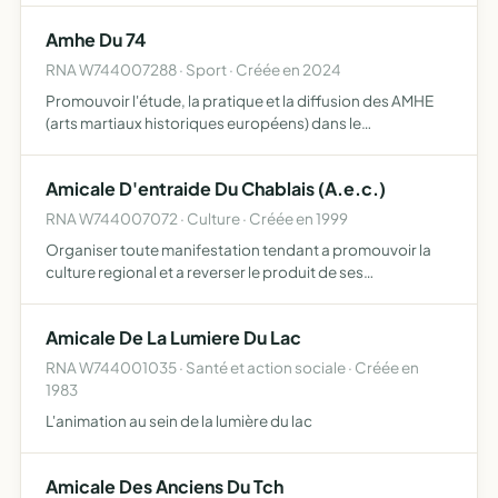
des invités de pratiques similaires et/ou complémenta…
Amhe Du 74
RNA W744007288 · Sport · Créée en 2024
Promouvoir l'étude, la pratique et la diffusion des AMHE
(arts martiaux historiques européens) dans le
département de la Haute-Savoie (74)
Amicale D'entraide Du Chablais (A.e.c.)
RNA W744007072 · Culture · Créée en 1999
Organiser toute manifestation tendant a promouvoir la
culture regional et a reverser le produit de ses
manifestations a des amicales ou ligues oeuvrant dans le
meme sens
Amicale De La Lumiere Du Lac
RNA W744001035 · Santé et action sociale · Créée en
1983
L'animation au sein de la lumière du lac
Amicale Des Anciens Du Tch