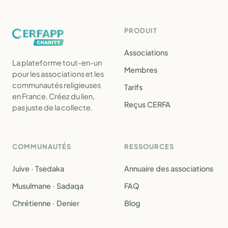
PRODUIT
Associations
La plateforme tout-en-un
Membres
pour les associations et les
communautés religieuses
Tarifs
en France. Créez du lien,
Reçus CERFA
pas juste de la collecte.
COMMUNAUTÉS
RESSOURCES
Juive · Tsedaka
Annuaire des associations
Musulmane · Sadaqa
FAQ
Chrétienne · Denier
Blog