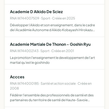
en particulier l'ancien duche du chablais, et que ses
moyens d'action sont la
Academie D Aikido De Sciez
RNA W744007509 · Sport · Créée en 2025
Développer l Aikido et son enseignement, dans le cadre
de l Académie Autonome d Aikido Kobayashi Hirokazu
3AKH association régie par la Loi 1901
Academie Martiale De Thonon - Goshin Ryu
RNA W744002143 · Sport · Créée en 2001
La promotion l'enseignement le developpement de l'art
martial qu'est le goshindo
Accces
RNA W744000185 · Santé et action sociale · Créée en
2008
Fédérer l'ensemble des professionnels de santé et des
partenaires du territoire de santé de Haute-Savoie
animés par la volonté d'améliorer la coordination et la