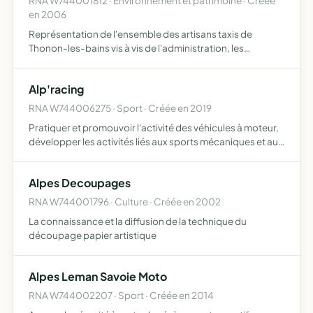
RNA W744001812 · Environnement et patrimoine · Créée
en 2006
Représentation de l'ensemble des artisans taxis de
Thonon-les-bains vis à vis de l'administration, les
pouvoirs publics et les usagers
Alp'racing
RNA W744006275 · Sport · Créée en 2019
Pratiquer et promouvoir l'activité des véhicules à moteur,
développer les activités liés aux sports mécaniques et au
tourisme, offrir à ses membres un loisir sportif et éducatif
par le biais des activités de sport mécaniq…
Alpes Decoupages
RNA W744001796 · Culture · Créée en 2002
La connaissance et la diffusion de la technique du
découpage papier artistique
Alpes Leman Savoie Moto
RNA W744002207 · Sport · Créée en 2014