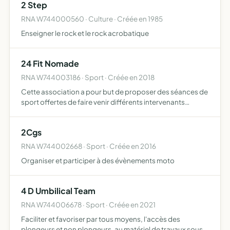
2 Step
RNA W744000560 · Culture · Créée en 1985
Enseigner le rock et le rock acrobatique
24 Fit Nomade
RNA W744003186 · Sport · Créée en 2018
Cette association a pour but de proposer des séances de
sport offertes de faire venir différents intervenants
gratuitement pour tous publics et ainsi créer un moment
de partage et faire découvrir les différents sports et …
2Cgs
RNA W744002668 · Sport · Créée en 2016
Organiser et participer à des évènements moto
4 D Umbilical Team
RNA W744006678 · Sport · Créée en 2021
Faciliter et favoriser par tous moyens, l'accès des
plongeurs et non plongeurs, au matériel de travaux sous-