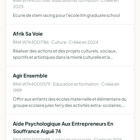
RNA W744007558 · Education et formation · Créée en
2025
Ecurie de stem racing pour l'ecole itm graduate school
Afrik Sa Voie
RNA W744007186 · Culture · Créée en 2024
Réaliser des actions et des projets culturels, sociaux,
sportifs et artistiques dans la mixité culturelle et la
singularité, sans discrimination
Agir Ensemble
RNA W744000579 · Education et formation · Créée en
1989
Offrir aux enfants des écoles maternelle et élémentaire du
groupe scolaire jules ferry des activités extra-scolaires,
sportives et culturelles et permettre aux instituteurs
d'améliorer leurs équipements pédagogiques
Aide Psychologique Aux Entrepreneurs En
Souffrance Aiguë 74
RNA W744002688 · Loisirs et vie sociale · Créée en 2016