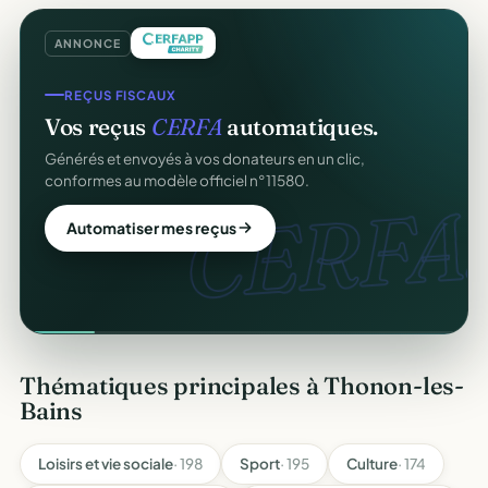
ANNONCE
REÇUS FISCAUX
Vos reçus
CERFA
automatiques.
Générés et envoyés à vos donateurs en un clic,
conformes au modèle officiel n°11580.
CERFA.
Automatiser mes reçus
Thématiques principales à Thonon-les-
Bains
Loisirs et vie sociale
· 198
Sport
· 195
Culture
· 174