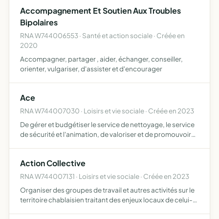
prise en charge des personnes sur les thématiques de
Accompagnement Et Soutien Aux Troubles
cancéro…
Bipolaires
RNA W744006553 · Santé et action sociale · Créée en
2020
Accompagner, partager , aider, échanger, conseiller,
orienter, vulgariser, d'assister et d'encourager
Ace
RNA W744007030 · Loisirs et vie sociale · Créée en 2023
De gérer et budgétiser le service de nettoyage, le service
de sécurité et l'animation, de valoriser et de promouvoir
les activités, produits ou services de ses membres et leurs
entreprises,d'organiser toutes manifestation…
Action Collective
RNA W744007131 · Loisirs et vie sociale · Créée en 2023
Organiser des groupes de travail et autres activités sur le
territoire chablaisien traitant des enjeux locaux de celui-
ci, promotion de l'action collective pour permettre