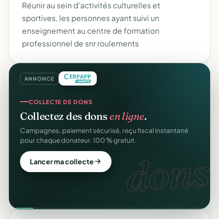
Réunir au sein d'activités culturelles et
sportives, les personnes ayant suivi un
enseignement au centre de formation
professionnel de snr roulements
ANNONCE
COLLECTE DE DONS
Collectez des dons
en ligne
.
Campagnes, paiement sécurisé, reçu fiscal instantané
pour chaque donateur. 100 % gratuit.
dons.
Lancer ma collecte