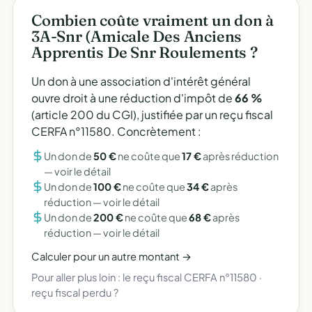
Combien coûte vraiment un don à
3A-Snr (Amicale Des Anciens
Apprentis De Snr Roulements ?
Un don à une association d'intérêt général
ouvre droit à une réduction d'impôt de
66 %
(article 200 du CGI), justifiée par un reçu fiscal
CERFA n°11580. Concrètement :
Un don de
50 €
ne coûte que
17 €
après réduction
—
voir le détail
Un don de
100 €
ne coûte que
34 €
après
réduction —
voir le détail
Un don de
200 €
ne coûte que
68 €
après
réduction —
voir le détail
Calculer pour un autre montant →
Pour aller plus loin :
le reçu fiscal CERFA n°11580
·
reçu fiscal perdu ?