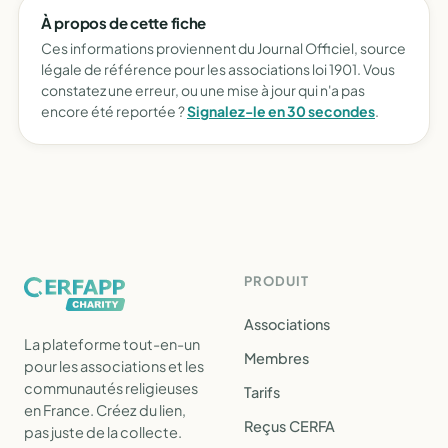
À propos de cette fiche
Ces informations proviennent du Journal Officiel, source
légale de référence pour les associations loi 1901. Vous
constatez une erreur, ou une mise à jour qui n'a pas
encore été reportée ?
Signalez-le en 30 secondes
.
PRODUIT
Associations
La plateforme tout-en-un
Membres
pour les associations et les
communautés religieuses
Tarifs
en France. Créez du lien,
Reçus CERFA
pas juste de la collecte.