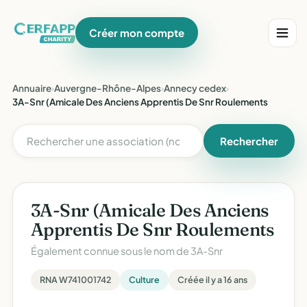
Créer mon compte
Annuaire
›
Auvergne-Rhône-Alpes
›
Annecy cedex
›
3A-Snr (Amicale Des Anciens Apprentis De Snr Roulements
Rechercher
3A-Snr (Amicale Des Anciens
Apprentis De Snr Roulements
Également connue sous le nom de
3A-Snr
RNA W741001742
Culture
Créée il y a 16 ans