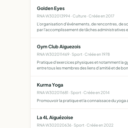
Golden Eyes
RNA W302013994 · Culture · Créée en 2017
L'organisation d'événements, de rencontres, de soi
par l'accomplissement de tâches administratives 
Gym Club Aiguezois
RNA W302011469 · Sport · Créée en 1978
Pratique d'exercices physiques et notamment la gy
entre tous les membres des liens d'amitié et de b
Kurma Yoga
RNA W302011681 · Sport · Créée en 2014
Promouvoir la pratique et la connaissace du yoga aup
La 4L Aiguézoise
RNA W302020636 · Sport · Créée en 2022