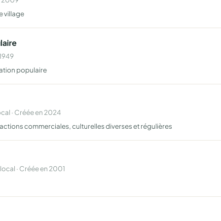
 village
laire
 1949
ation populaire
al · Créée en 2024
ctions commerciales, culturelles diverses et régulières
cal · Créée en 2001