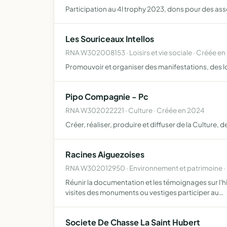
Participation au 4l trophy 2023, dons pour des ass
Les Souriceaux Intellos
RNA W302008153 · Loisirs et vie sociale · Créée e
Promouvoir et organiser des manifestations, des lo
Pipo Compagnie - Pc
RNA W302022221 · Culture · Créée en 2024
Créer, réaliser, produire et diffuser de la Culture,
Racines Aiguezoises
RNA W302012950 · Environnement et patrimoine ·
Réunir la documentation et les témoignages sur l'hi
visites des monuments ou vestiges participer au…
Societe De Chasse La Saint Hubert