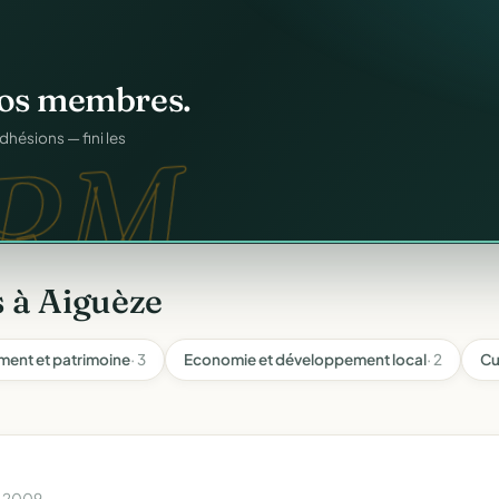
n
gratuitement
.
os membres.
tuit.
ilotage au même endroit,
RM.
dhésions — fini les
 à Aiguèze
ment et patrimoine
· 3
Economie et développement local
· 2
Cu
n 2009