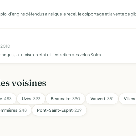
oi d'engins défendus ainsi que le recel, le colportage et la vente de gi
n 2010
nges, la remise en état et l'entretien des vélos Solex
les voisines
e
· 483
Uzès
· 393
Beaucaire
· 390
Vauvert
· 351
Ville
ommières
· 248
Pont-Saint-Esprit
· 229