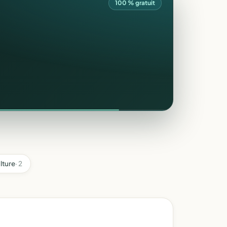
100 % gratuit
lture
· 2