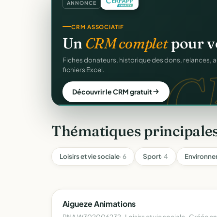
ANNONCE
GESTION D'ASSOCIATION
CRM ASSOCIATIF
Gérez votre associatio
Un
CRM complet
pour v
gra
Membres, dons, événements, reçus — tout votre p
C
Fiches donateurs, historique des dons, relances, a
sans rien payer.
fichiers Excel.
Créer mon compte gratuit
Découvrir le CRM gratuit
Thématiques principales
Loisirs et vie sociale
· 6
Sport
· 4
Environne
Aigueze Animations
RNA W302006232 · Loisirs et vie sociale · Créée e