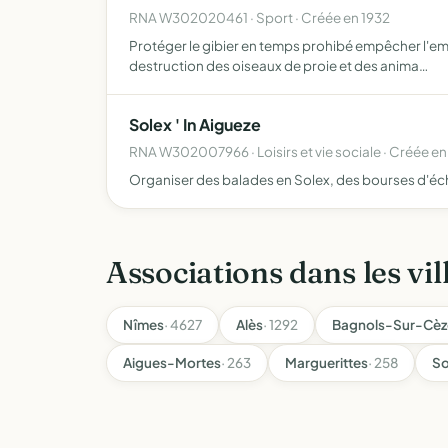
RNA W302020461 · Sport · Créée en 1932
Protéger le gibier en temps prohibé empêcher l'empl
destruction des oiseaux de proie et des anima…
Solex ' In Aigueze
RNA W302007966 · Loisirs et vie sociale · Créée e
Organiser des balades en Solex, des bourses d'écha
Associations dans les vil
Nîmes
· 4627
Alès
· 1292
Bagnols-Sur-Cèz
Aigues-Mortes
· 263
Marguerittes
· 258
S