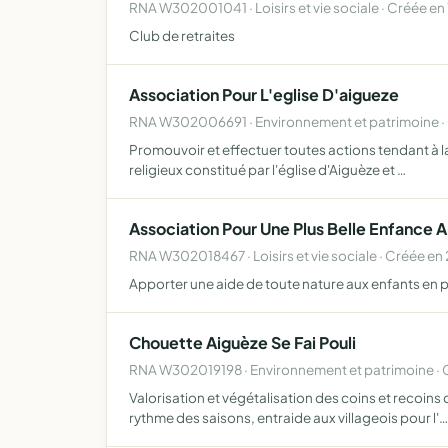
RNA W302001041 · Loisirs et vie sociale · Créée en
Club de retraites
Association Pour L'eglise D'aigueze
RNA W302006691 · Environnement et patrimoine ·
Promouvoir et effectuer toutes actions tendant à la
religieux constitué par l'église d'Aiguèze et …
Association Pour Une Plus Belle Enfance 
RNA W302018467 · Loisirs et vie sociale · Créée en
Apporter une aide de toute nature aux enfants en pré
Chouette Aiguèze Se Fai Pouli
RNA W302019198 · Environnement et patrimoine ·
Valorisation et végétalisation des coins et recoins
rythme des saisons, entraide aux villageois pour l'…