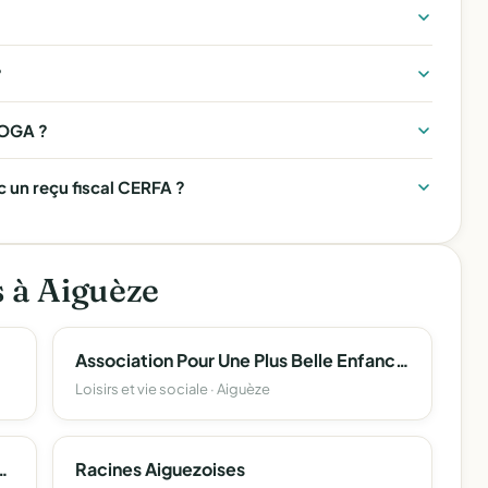
?
YOGA ?
un reçu fiscal CERFA ?
s à Aiguèze
Association Pour Une Plus Belle Enfance Apbe
Loisirs et vie sociale · Aiguèze
 Commerçants D'aigueze
Racines Aiguezoises