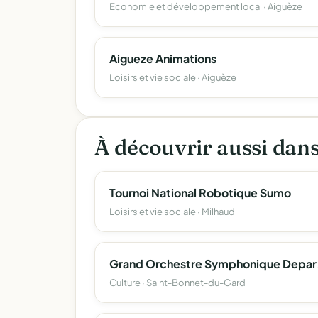
Economie et développement local · Aiguèze
Aigueze Animations
Loisirs et vie sociale · Aiguèze
À découvrir aussi dan
Tournoi National Robotique Sumo
Loisirs et vie sociale · Milhaud
Grand Or
Culture · Saint-Bonnet-du-Gard