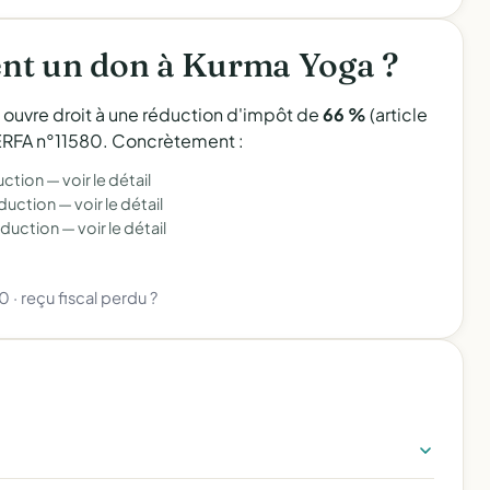
nt un don à Kurma Yoga ?
l ouvre droit à une réduction d'impôt de
66 %
(article
 CERFA n°11580. Concrètement :
uction —
voir le détail
éduction —
voir le détail
éduction —
voir le détail
80
·
reçu fiscal perdu ?