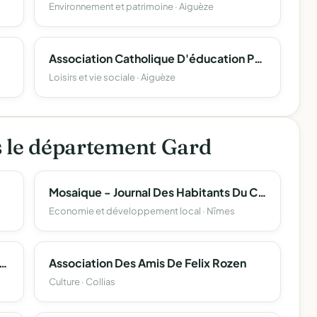
Environnement et patrimoine · Aiguèze
Association Catholique D'éducation Populaire
Loisirs et vie sociale · Aiguèze
s le département Gard
Mosaique - Journal Des Habitants Du Chemin Bas D'avignon
Economie et développement local · Nîmes
chestre Symphonique Departemental Du Gard
Association Des Amis De Felix Rozen
Culture · Collias