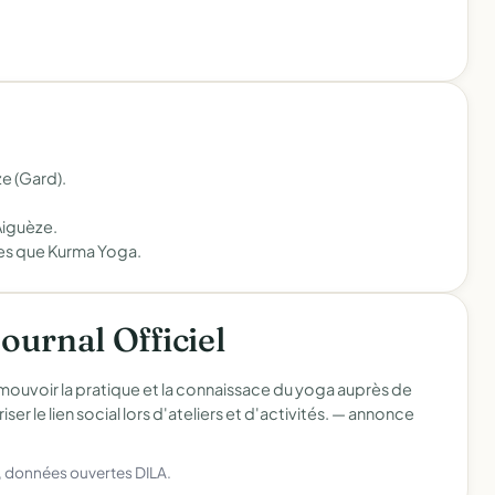
e (Gard).
Aiguèze.
nes que Kurma Yoga.
Journal Officiel
mouvoir la pratique et la connaissace du yoga auprès de
er le lien social lors d'ateliers et d'activités. —
annonce
), données ouvertes DILA.