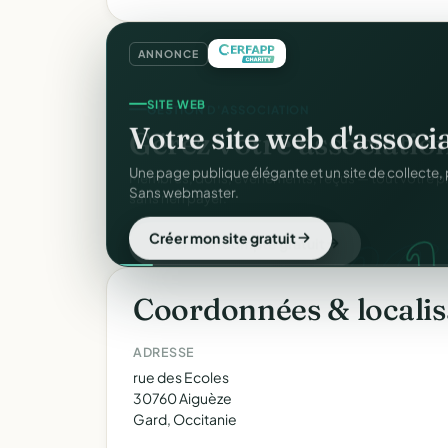
ANNONCE
SITE WEB
Votre site web d'associ
Une page publique élégante et un site de collecte, 
Sans webmaster.
Créer mon site gratuit
Coordonnées & localis
ADRESSE
rue des Ecoles
30760 Aiguèze
Gard, Occitanie