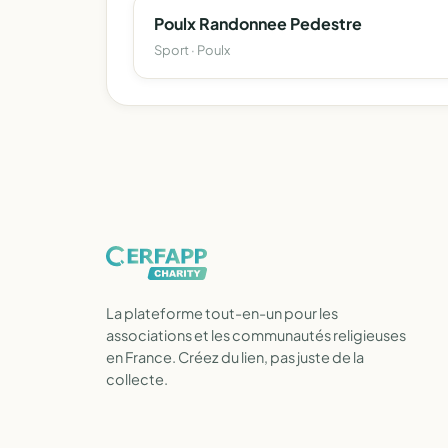
Poulx Randonnee Pedestre
Sport · Poulx
La plateforme tout-en-un pour les
associations et les communautés religieuses
en France. Créez du lien, pas juste de la
collecte.