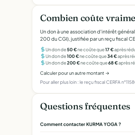
Combien coûte vraime
Un don à une association d'intérêt généra
200 du CGI), justifiée par un reçu fiscal
Un don de
50 €
ne coûte que
17 €
après réd
Un don de
100 €
ne coûte que
34 €
après r
Un don de
200 €
ne coûte que
68 €
après r
Calculer pour un autre montant →
Pour aller plus loin :
le reçu fiscal CERFA n°115
Questions fréquentes
Comment contacter KURMA YOGA ?