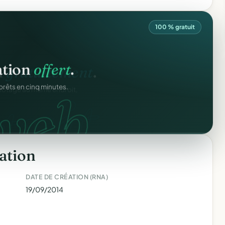
100 % gratuit
ation
offert
.
web.
prêts en cinq minutes.
ation
DATE DE CRÉATION (RNA)
19/09/2014