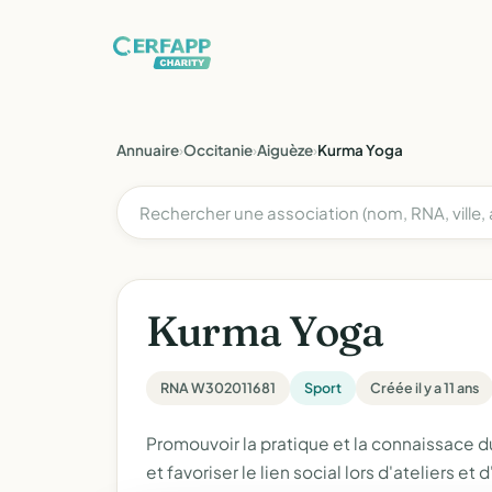
Annuaire
›
Occitanie
›
Aiguèze
›
Kurma Yoga
Kurma Yoga
RNA W302011681
Sport
Créée il y a 11 ans
Promouvoir la pratique et la connaissace d
et favoriser le lien social lors d'ateliers et 