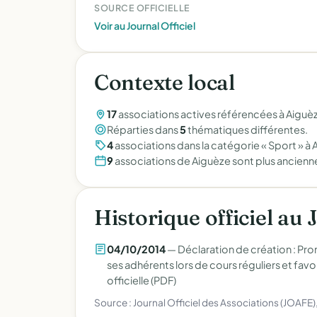
SOURCE OFFICIELLE
Voir au Journal Officiel
Contexte local
17
associations actives référencées à Aiguèz
Réparties dans
5
thématiques différentes.
4
associations dans la catégorie « Sport » à 
9
associations de Aiguèze sont plus ancien
Historique officiel au 
04/10/2014
— Déclaration de création : Pro
ses adhérents lors de cours réguliers et favoris
officielle (PDF)
Source : Journal Officiel des Associations (JOAFE