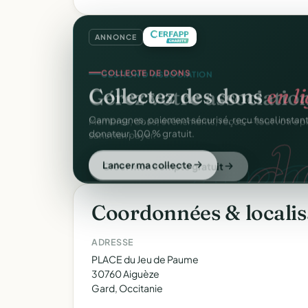
ANNONCE
GESTION D'ASSOCIATION
Gérez votre associatio
gra
Membres, dons, événements, reçus — tout votre p
sans rien payer.
Créer mon compte gratuit
Coordonnées & localis
ADRESSE
PLACE du Jeu de Paume
30760 Aiguèze
Gard, Occitanie