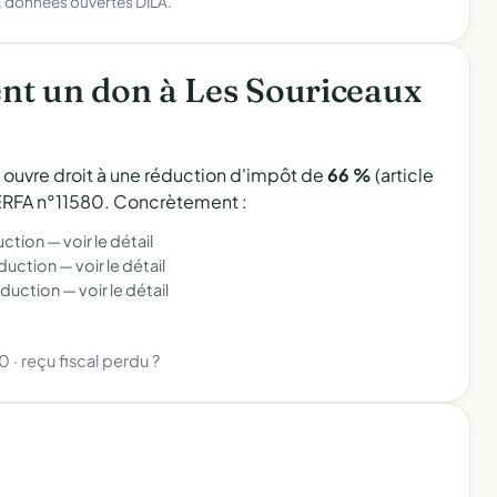
), données ouvertes DILA.
nt un don à Les Souriceaux
l ouvre droit à une réduction d'impôt de
66 %
(article
 CERFA n°11580. Concrètement :
uction —
voir le détail
éduction —
voir le détail
éduction —
voir le détail
80
·
reçu fiscal perdu ?