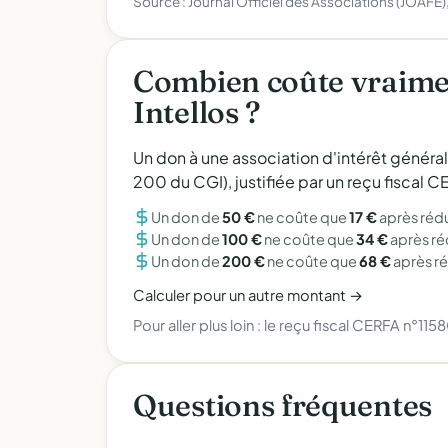
Source : Journal Officiel des Associations (JOAFE
Combien coûte vraime
Intellos ?
Un don à une association d'intérêt généra
200 du CGI), justifiée par un reçu fiscal
Un don de
50 €
ne coûte que
17 €
après réd
Un don de
100 €
ne coûte que
34 €
après r
Un don de
200 €
ne coûte que
68 €
après r
Calculer pour un autre montant →
Pour aller plus loin :
le reçu fiscal CERFA n°115
Questions fréquentes