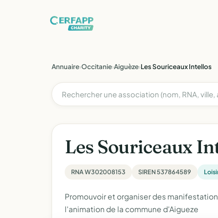
Annuaire
›
Occitanie
›
Aiguèze
›
Les Souriceaux Intellos
Les Souriceaux Int
RNA W302008153
SIREN 537864589
Loisi
Promouvoir et organiser des manifestations
l'animation de la commune d'Aigueze