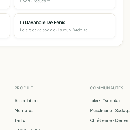
Sport · Beaucaire
Li Davancie De Fenis
Loisirs et vie sociale · Laudun-l'Ardoise
PRODUIT
COMMUNAUTÉS
Associations
Juive · Tsedaka
Membres
Musulmane · Sadaq
Tarifs
Chrétienne · Denier