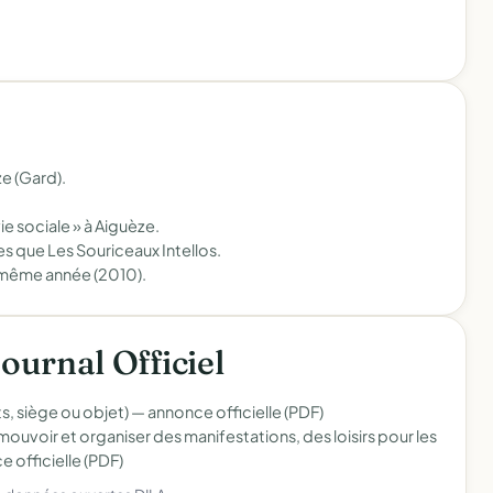
e (Gard).
ie sociale » à Aiguèze.
s que Les Souriceaux Intellos.
 même année (2010).
Journal Officiel
s, siège ou objet) —
annonce officielle (PDF)
ouvoir et organiser des manifestations, des loisirs pour les
 officielle (PDF)