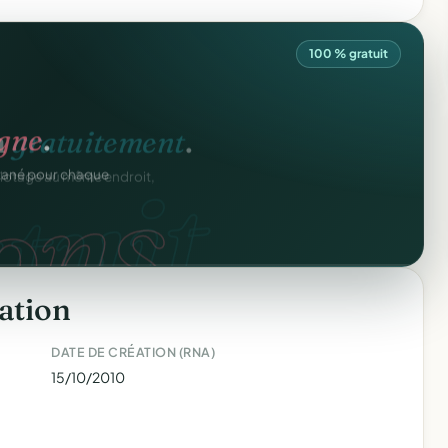
100 % gratuit
n
gratuitement
.
tuit.
ilotage au même endroit,
ation
DATE DE CRÉATION (RNA)
15/10/2010