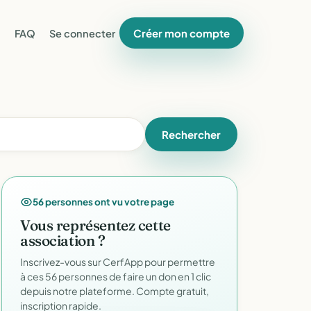
Créer mon compte
FAQ
Se connecter
Rechercher
56 personnes ont vu votre page
Vous représentez cette
association ?
Inscrivez-vous sur CerfApp pour permettre
à ces 56 personnes de faire un don en 1 clic
depuis notre plateforme. Compte gratuit,
inscription rapide.