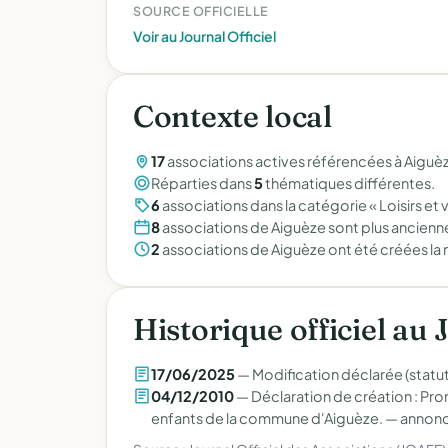
SOURCE OFFICIELLE
Voir au Journal Officiel
Contexte local
17
associations actives référencées à Aiguèz
Réparties dans
5
thématiques différentes.
6
associations dans la catégorie « Loisirs et v
8
associations de Aiguèze sont plus ancienne
2
associations de Aiguèze ont été créées la
Historique officiel au 
17/06/2025
— Modification déclarée (statut
04/12/2010
— Déclaration de création : Prom
enfants de la commune d'Aiguèze. —
annonce