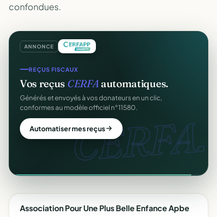
confondues.
ANNONCE
REÇUS FISCAUX
Vos reçus
CERFA
automatiques.
offert
Générés et envoyés à vos donateurs en un clic,
conformes au modèle officiel n°11580.
CERFA.
Automatiser mes reçus
Association Pour Une Plus Belle Enfance Apbe