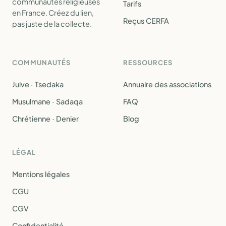
communautés religieuses
Tarifs
en France. Créez du lien,
Reçus CERFA
pas juste de la collecte.
COMMUNAUTÉS
RESSOURCES
Juive · Tsedaka
Annuaire des associations
Musulmane · Sadaqa
FAQ
Chrétienne · Denier
Blog
LÉGAL
Mentions légales
CGU
CGV
Confidentialité