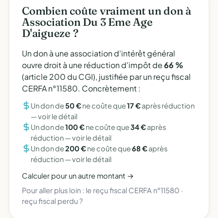
Combien coûte vraiment un don à
Association Du 3 Eme Age
D'aigueze ?
Un don à une association d'intérêt général
ouvre droit à une réduction d'impôt de
66 %
(article 200 du CGI), justifiée par un reçu fiscal
CERFA n°11580. Concrètement :
Un don de
50 €
ne coûte que
17 €
après réduction
—
voir le détail
Un don de
100 €
ne coûte que
34 €
après
réduction —
voir le détail
Un don de
200 €
ne coûte que
68 €
après
réduction —
voir le détail
Calculer pour un autre montant →
Pour aller plus loin :
le reçu fiscal CERFA n°11580
·
reçu fiscal perdu ?