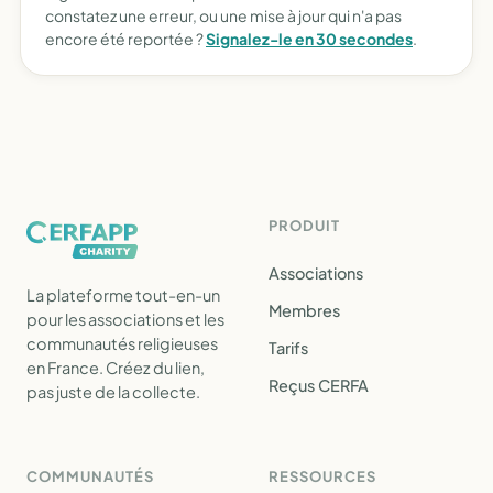
constatez une erreur, ou une mise à jour qui n'a pas
encore été reportée ?
Signalez-le en 30 secondes
.
PRODUIT
Associations
La plateforme tout-en-un
Membres
pour les associations et les
communautés religieuses
Tarifs
en France. Créez du lien,
Reçus CERFA
pas juste de la collecte.
COMMUNAUTÉS
RESSOURCES