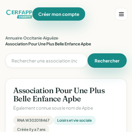
Créer mon compte
Annuaire
›
Occitanie
›
Aiguèze
›
Association Pour Une Plus Belle Enfance Apbe
Rechercher
Association Pour Une Plus
Belle Enfance Apbe
Également connue sous le nom de
Apbe
RNA W302018467
Loisirs et vie sociale
Créée il y a 7 ans