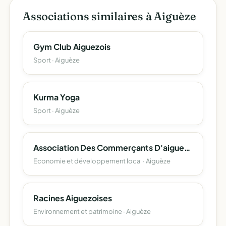
Associations similaires à Aiguèze
Gym Club Aiguezois
Sport · Aiguèze
Kurma Yoga
Sport · Aiguèze
Association Des Commerçants D'aigueze
Economie et développement local · Aiguèze
Racines Aiguezoises
Environnement et patrimoine · Aiguèze