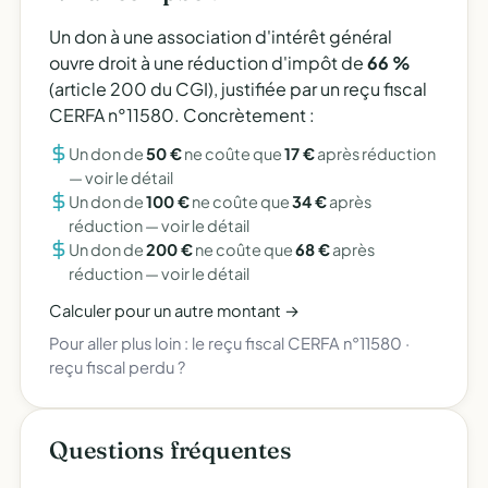
Un don à une association d'intérêt général
ouvre droit à une réduction d'impôt de
66 %
(article 200 du CGI), justifiée par un reçu fiscal
CERFA n°11580. Concrètement :
Un don de
50 €
ne coûte que
17 €
après réduction
—
voir le détail
Un don de
100 €
ne coûte que
34 €
après
réduction —
voir le détail
Un don de
200 €
ne coûte que
68 €
après
réduction —
voir le détail
Calculer pour un autre montant →
Pour aller plus loin :
le reçu fiscal CERFA n°11580
·
reçu fiscal perdu ?
Questions fréquentes