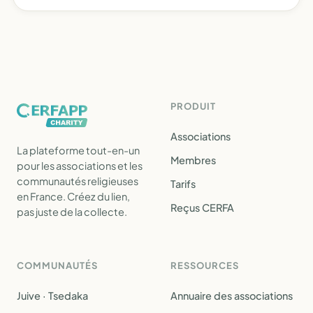
PRODUIT
Associations
La plateforme tout-en-un
Membres
pour les associations et les
communautés religieuses
Tarifs
en France. Créez du lien,
Reçus CERFA
pas juste de la collecte.
COMMUNAUTÉS
RESSOURCES
Juive · Tsedaka
Annuaire des associations