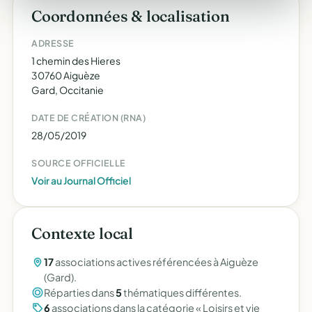
Coordonnées & localisation
ADRESSE
1 chemin des Hieres
30760 Aiguèze
Gard, Occitanie
DATE DE CRÉATION (RNA)
28/05/2019
SOURCE OFFICIELLE
Voir au Journal Officiel
Contexte local
17
associations actives référencées à Aiguèze
(Gard).
Réparties dans
5
thématiques différentes.
6
associations dans la catégorie « Loisirs et vie