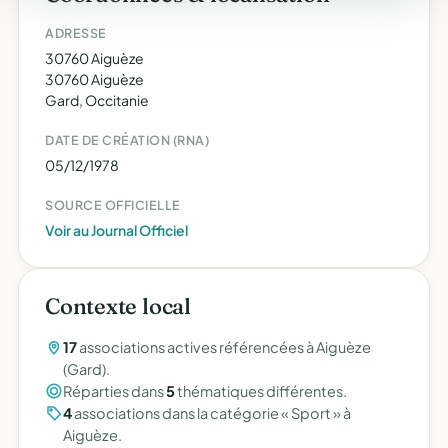
ADRESSE
30760 Aiguèze
30760 Aiguèze
Gard, Occitanie
DATE DE CRÉATION (RNA)
05/12/1978
SOURCE OFFICIELLE
Voir au Journal Officiel
Contexte local
17
associations actives référencées à Aiguèze
(Gard).
Réparties dans
5
thématiques différentes.
4
associations dans la catégorie « Sport » à
Aiguèze.