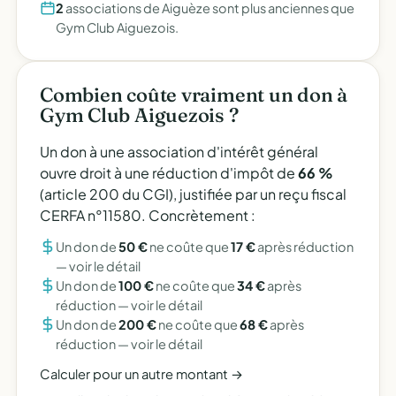
2
associations de Aiguèze sont plus anciennes que
Gym Club Aiguezois.
Combien coûte vraiment un don à
Gym Club Aiguezois ?
Un don à une association d'intérêt général
ouvre droit à une réduction d'impôt de
66 %
(article 200 du CGI), justifiée par un reçu fiscal
CERFA n°11580. Concrètement :
Un don de
50 €
ne coûte que
17 €
après réduction
—
voir le détail
Un don de
100 €
ne coûte que
34 €
après
réduction —
voir le détail
Un don de
200 €
ne coûte que
68 €
après
réduction —
voir le détail
Calculer pour un autre montant →