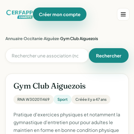
Créer mon compte
Annuaire
›
Occitanie
›
Aiguèze
›
Gym Club Aiguezois
Rechercher
Gym Club Aiguezois
RNA W302011469
Sport
Créée il y a 47 ans
Pratique d'exercices physiques et notamment la
gymnastique d'entretien pour pour adultes le
maintien en forme en bonne condition physique