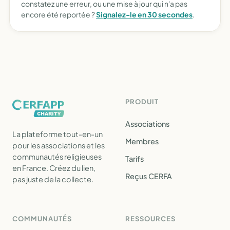
constatez une erreur, ou une mise à jour qui n'a pas
encore été reportée ?
Signalez-le en 30 secondes
.
PRODUIT
Associations
La plateforme tout-en-un
Membres
pour les associations et les
communautés religieuses
Tarifs
en France. Créez du lien,
Reçus CERFA
pas juste de la collecte.
COMMUNAUTÉS
RESSOURCES