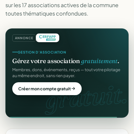
sur les 17 associations actives de la commune
toutes thématiques confondues.
ANNONCE
GESTION D'ASSOCIATION
Gérez votre association
gratuitement
.
Membres, dons, événements, reçus — tout votre pilotage
au même endroit, sans rien payer.
gratuit.
Créer mon compte gratuit