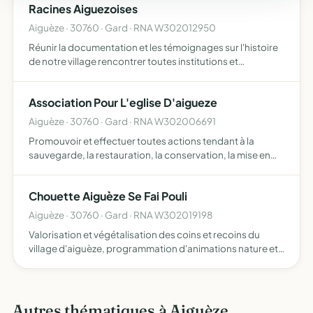
Racines Aiguezoises
Aiguèze · 30760 · Gard · RNA W302012950
Réunir la documentation et les témoignages sur l'histoire
de notre village rencontrer toutes institutions et
personnes ressources se rendre sur les lieux visites des
musées, visites des monuments ou vestiges participer
Association Pour L'eglise D'aigueze
au…
Aiguèze · 30760 · Gard · RNA W302006691
Promouvoir et effectuer toutes actions tendant à la
sauvegarde, la restauration, la conservation, la mise en
valeur et la connaissance du patrimoine historique,
artistique et religieux constitué par l'église d'Aiguèze et …
Chouette Aiguèze Se Fai Pouli
Aiguèze · 30760 · Gard · RNA W302019198
Valorisation et végétalisation des coins et recoins du
village d'aiguèze, programmation d'animations nature et
culture, mise en place de scénographies dans le village au
rythme des saisons, entraide aux villageois pour l'…
Autres thématiques à Aiguèze