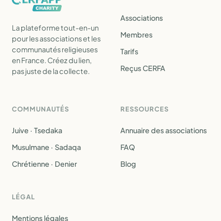
Associations
La plateforme tout-en-un
Membres
pour les associations et les
communautés religieuses
Tarifs
en France. Créez du lien,
Reçus CERFA
pas juste de la collecte.
COMMUNAUTÉS
RESSOURCES
Juive · Tsedaka
Annuaire des associations
Musulmane · Sadaqa
FAQ
Chrétienne · Denier
Blog
LÉGAL
Mentions légales